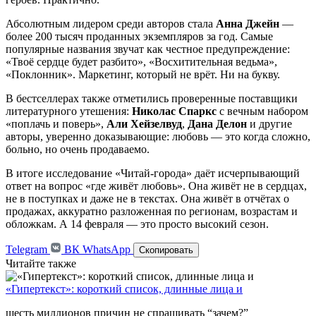
Абсолютным лидером среди авторов стала
Анна Джейн
—
более 200 тысяч проданных экземпляров за год. Самые
популярные названия звучат как честное предупреждение:
«Твоё сердце будет разбито», «Восхитительная ведьма»,
«Поклонник». Маркетинг, который не врёт. Ни на букву.
В бестселлерах также отметились проверенные поставщики
литературного утешения:
Николас Спаркс
с вечным набором
«поплачь и поверь»,
Али Хейзелвуд
,
Дана Делон
и другие
авторы, уверенно доказывающие: любовь — это когда сложно,
больно, но очень продаваемо.
В итоге исследование «Читай-города» даёт исчерпывающий
ответ на вопрос «где живёт любовь». Она живёт не в сердцах,
не в поступках и даже не в текстах. Она живёт в отчётах о
продажах, аккуратно разложенная по регионам, возрастам и
обложкам. А 14 февраля — это просто высокий сезон.
Telegram
ВК
WhatsApp
Скопировать
Читайте также
«Гипертекст»: короткий список, длинные лица и
шесть миллионов причин не спрашивать “зачем?”