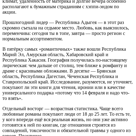
климат, удалённость от материка и долгие вечера особенно
располагают к бумажным страданиям с хэппи-эндом по
акции.
Прошлогодний лидер — Республика Адыгея — в этот раз
скромно съехала на седьмое место. Любовь, как выяснилось,
переменчива: сегодня ты в топе, завтра — просто регион с
нормальным ассортиментом.
В пятёрку самых «романтичных» также вошли Республика
Марий Эл, Амурская область, Хабаровский край и
Республика Хакасия. География получилась по-настоящему
лирическая: чем дальше от столиц, тем ближе к ромфанту и
драме с красивыми обложками. В десятке — Брянская
область, Республика Дагестан, Чеченская Республика и
Ставропольский край. Исследование, разумеется, не уточняет,
покупают ли эти книги для чтения, иронии или в качестве
универсального подарка «потому что 14 февраля и надо что-
то взять».
Отдельный восторг — возрастная статистика. Чаще всего
любовные романы покупают люди от 18 до 25 лет. То есть те,
у кого впереди ещё вся реальная жизнь, но они уже активно
готовятся к ней по книгам, где отношения строятся из
совпадений, токсичности и обязательной травмы у одного из
героев. Практично.