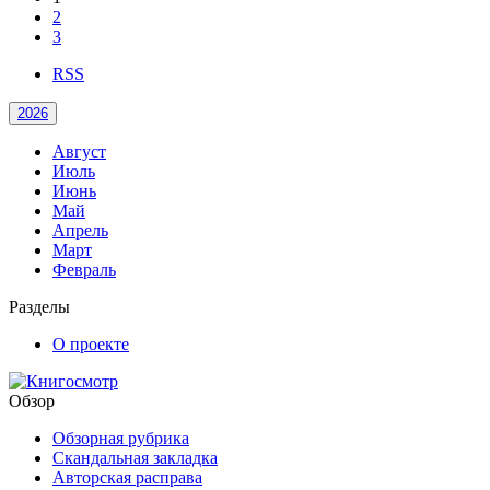
2
3
RSS
2026
Август
Июль
Июнь
Май
Апрель
Март
Февраль
Разделы
О проекте
Обзор
Обзорная рубрика
Скандальная закладка
Авторская расправа