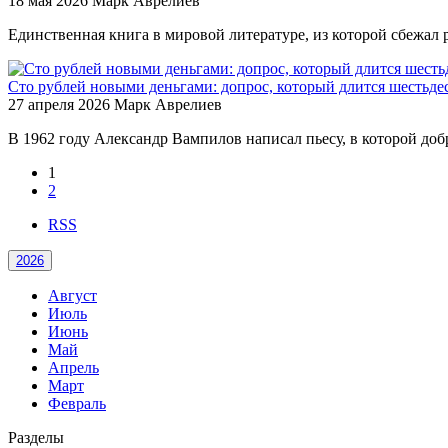
18 мая 2026
Марк Аврелиев
Единственная книга в мировой литературе, из которой сбежал 
Сто рублей новыми деньгами: допрос, который длится шестьдес
27 апреля 2026
Марк Аврелиев
В 1962 году Александр Вампилов написал пьесу, в которой добр
1
2
RSS
2026
Август
Июль
Июнь
Май
Апрель
Март
Февраль
Разделы