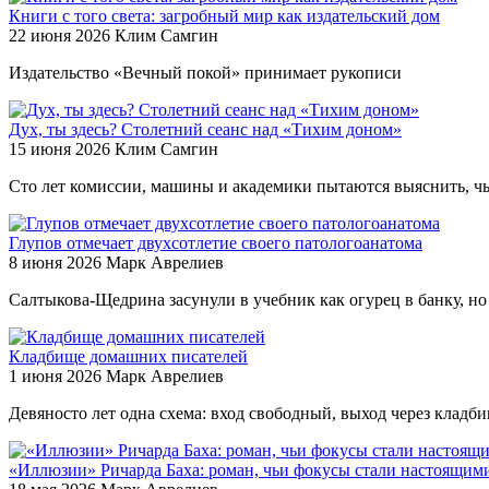
Книги с того света: загробный мир как издательский дом
22 июня 2026
Клим Самгин
Издательство «Вечный покой» принимает рукописи
Дух, ты здесь? Столетний сеанс над «Тихим доном»
15 июня 2026
Клим Самгин
Сто лет комиссии, машины и академики пытаются выяснить, чья
Глупов отмечает двухсотлетие своего патологоанатома
8 июня 2026
Марк Аврелиев
Салтыкова-Щедрина засунули в учебник как огурец в банку, но р
Кладбище домашних писателей
1 июня 2026
Марк Аврелиев
Девяносто лет одна схема: вход свободный, выход через кладби
«Иллюзии» Ричарда Баха: роман, чьи фокусы стали настоящим