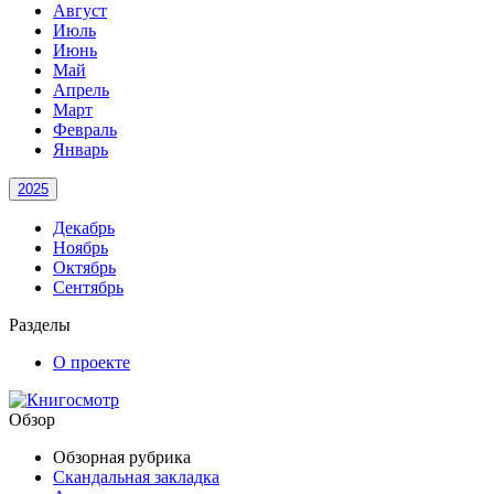
Август
Июль
Июнь
Май
Апрель
Март
Февраль
Январь
2025
Декабрь
Ноябрь
Октябрь
Сентябрь
Разделы
О проекте
Обзор
Обзорная рубрика
Скандальная закладка