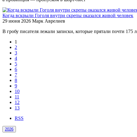
Когда вскрыли Гоголя внутри скрепы оказался живой человек
29 июня 2026
Марк Аврелиев
В гробу писателя лежали записки, которые прятали почти 175 л
1
2
3
4
5
6
7
8
9
10
11
12
13
RSS
2026