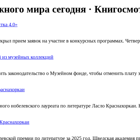
ного мира сегодня · Книгосмо
тка 4.0»
рыл прием заявок на участие в конкурсных программах. Четверт
й из музейных коллекций
ь законодательство о Музейном фонде, чтобы отменить плату з
раснахоркаи
нного нобелевского лауреата по литературе Ласло Краснахоркаи
 Краснахоркаи
евской премии по литературе за 2025 год. Шведская академия п