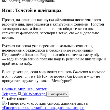
вы, братец, славно придумали».
Итог: Толстой в шлёпанцах
Проект, начавшийся как шутка айтишника после тяжёлого
рабочего дня, превращается в культурный феномен: Толстой
заговорил языком боганов — и, что обиднее всего для
серьёзных филологов, заговорил легко, свежо и довольно
весело.
Русская классика уже пережила школьные сочинения,
неоперённых режиссёров и бесконечные экранизации.
Переживёт и боганов. Ещё и спасибо скажет за смену обуви
— ведь иногда гению полезно надеть резиновые шлёпанцы и
пройтись по пабу.
В конце концов, если мир может принять
Гамлета
в космосе
и
Анну Каренину
на TikTok, то почему бы
Войне и миру
не
пропустить кружечку пива в Мельбурне?
Война И Мир
Лев Толстой
Telegram
ВК
WhatsApp
Скопировать
Читайте также
«Гипертекст»: короткий список, длинные лица и