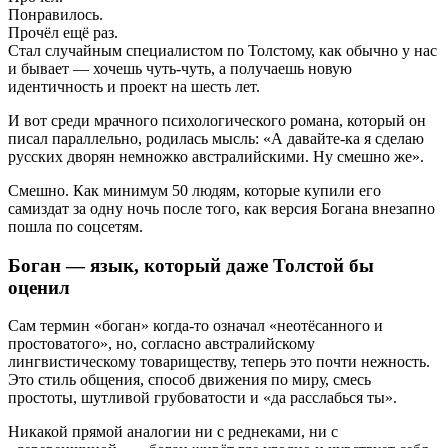
Понравилось.
Прочёл ещё раз.
Стал случайным специалистом по Толстому, как обычно у нас
и бывает — хочешь чуть-чуть, а получаешь новую
идентичность и проект на шесть лет.
И вот среди мрачного психологического романа, который он
писал параллельно, родилась мысль: «А давайте-ка я сделаю
русских дворян немножко австралийскими. Ну смешно же».
Смешно. Как минимум 50 людям, которые купили его
самиздат за одну ночь после того, как версия Богана внезапно
пошла по соцсетям.
Боган — язык, который даже Толстой бы
оценил
Сам термин «боган» когда-то означал «неотёсанного и
простоватого», но, согласно австралийскому
лингвистическому товариществу, теперь это почти нежность.
Это стиль общения, способ движения по миру, смесь
простоты, шутливой грубоватости и «да расслабься ты».
Никакой прямой аналогии ни с реднеками, ни с