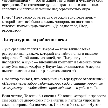
«деревенщиной» — боган живёт где угодно и чувствует себя
прекрасно. Это состояние души, выраженное в локальных
словечках и лёгкой насмешке над серьёзностью мира.
И что? Прекрасно сочетается с русской аристократией, у
которой тоже всё было сложно, чопорно, но постоянно
хотелось кому-нибудь сказать: «Да ладно тебе, Пьер,
расслабься».
Литературное ограбление века
Луис сравнивает себя с Пьером — тоже таким слегка
растерянным чуваком, который случайно попал в высшее
общество. С той лишь разницей, что Пьер получил
наследство, а Луис — внезапный контракт и американскую
славу благодаря «эффекту Блуи» (да, оказывается, Америка
нынче помешана на австралийском акценте).
Сам автор считает, что совершил «литературное ограбление»:
«Перелез через забор издательского сада и стащил коронную
жемчужину — любимейшее произведение — и унёс в паб».
Если честно, Толстой бы оценил. Человек, который в зрелости
сам бежал от дворянских привилегий и пытался упростить
язык, наверняка бы посмеялся. Или хотя бы сказал: «Ну это