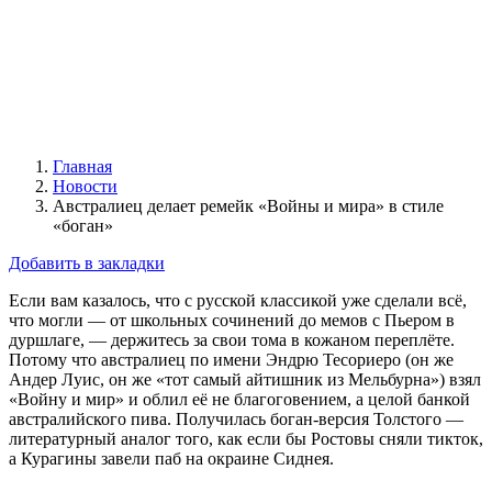
Главная
Новости
Австралиец делает ремейк «Войны и мира» в стиле
«боган»
Добавить в закладки
Если вам казалось, что с русской классикой уже сделали всё,
что могли — от школьных сочинений до мемов с Пьером в
дуршлагe, — держитесь за свои тома в кожаном переплёте.
Потому что австралиец по имени Эндрю Тесориеро (он же
Андер Луис, он же «тот самый айтишник из Мельбурна») взял
«Войну и мир» и облил её не благоговением, а целой банкой
австралийского пива. Получилась боган-версия Толстого —
литературный аналог того, как если бы Ростовы сняли тикток,
а Курагины завели паб на окраине Сиднея.