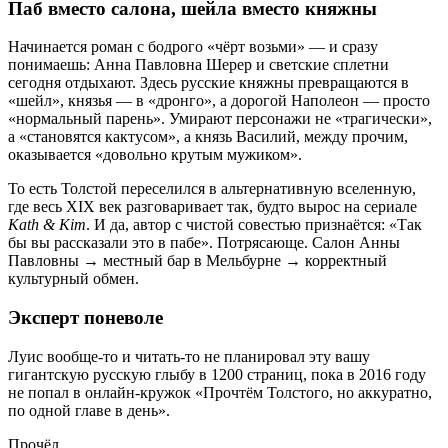
Паб вместо салона, шейла вместо княжны
Начинается роман с бодрого «чёрт возьми» — и сразу
понимаешь: Анна Павловна Шерер и светские сплетни
сегодня отдыхают. Здесь русские княжны превращаются в
«шейл», князья — в «дронго», а дорогой Наполеон — просто
«нормальный парень». Умирают персонажи не «трагически»,
а «становятся кактусом», а князь Василий, между прочим,
оказывается «довольно крутым мужиком».
То есть Толстой переселился в альтернативную вселенную,
где весь XIX век разговаривает так, будто вырос на сериале
Kath & Kim
. И да, автор с чистой совестью признаётся: «Так
бы вы рассказали это в пабе». Потрясающе. Салон Анны
Павловны → местный бар в Мельбурне → корректный
культурный обмен.
Эксперт поневоле
Луис вообще-то и читать-то не планировал эту вашу
гигантскую русскую глыбу в 1200 страниц, пока в 2016 году
не попал в онлайн-кружок «Прочтём Толстого, но аккуратно,
по одной главе в день».
Прочёл.