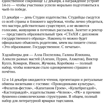
единственное сокровище 12 декабря, а награждение устроят
14-го — чтобы участники успели морально подготовиться к
чьей-то победе.
13 декабря — день Студии издательства. Студийцы съедутся
со всей страны и ближнего зарубежья, чтобы лично убедиться,
что мастера действительно существуют, а не являются
голосами, живущими в почтовых рассылках. Залетит и ректор
— представить образовательный трек «СТиХИ с дипломом
государственного образца». Наконец-то можно будет
официально объяснить родителям, зачем вы пишете стихи:
«Это образование. Государственное. С печатью».
Хэдлайнеры дня — Алла Поспелова, Галина Илюхина,
Алексеи разных мастей (Алехин, Пурин, Ахматов), Виктор
Куллэ, Комаров, Ивкин, Жучкова, Коробкова — полный
набор, чтобы новичкам стало одновременно страшно и
почётно.
12 и 14 декабря ожидаются чтения, презентации и ритуальные
обмены визитками с гостями: «Проводниками культуры»,
«Филатов-фестом», «Капитаном Грэем», «Культбригадой»,
«Кастоправдой», издательствами «Челнок», «РК» и прочими
буквенно-символическими структурами. В общем, полный
набор для литературной ярмарки тщеславия.