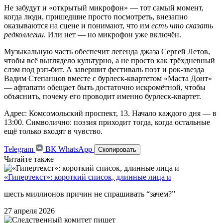
Не забудут и «открытый микрофон» — тот самый момент,
когда люди, пришедшие просто посмотреть, внезапно
оказываются на сцене и понимают, что им
есть что сказать
редколлегии
. Или нет — но микрофон уже включён.
Музыкальную часть обеспечит легенда джаза Сергей Летов,
чтобы всё выглядело культурно, а не просто как трёхдневный
слэм под рэп-бит. А завершит фестиваль поэт и рок-звезда
Вадим Степанцов вместе с бурлеск-квартетом «Маста Донт»
— афтапати обещает быть достаточно искромётной, чтобы
объяснить, почему его проводит именно бурлеск-квартет.
Адрес: Комсомольский проспект, 13. Начало каждого дня — в
13:00. Символично: поэзия приходит тогда, когда остальные
ещё только входят в чувство.
Telegram
ВК
WhatsApp
Скопировать
Читайте также
«Гипертекст»: короткий список, длинные лица и
шесть миллионов причин не спрашивать “зачем?”
27 апреля 2026