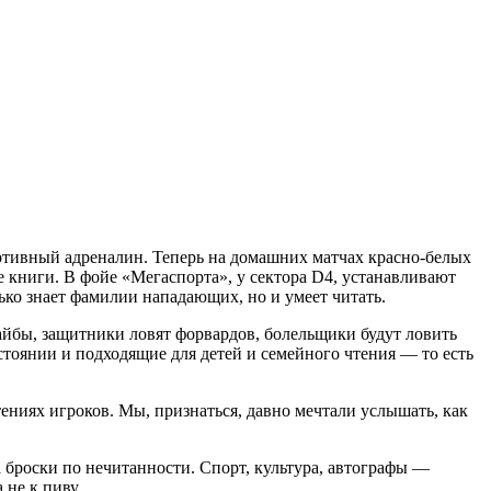
ортивный адреналин. Теперь на домашних матчах красно-белых
 книги. В фойе «Мегаспорта», у сектора D4, устанавливают
ько знает фамилии нападающих, но и умеет читать.
айбы, защитники ловят форвардов, болельщики будут ловить
оянии и подходящие для детей и семейного чтения — то есть
ениях игроков. Мы, признаться, давно мечтали услышать, как
а броски по нечитанности. Спорт, культура, автографы —
 не к пиву.