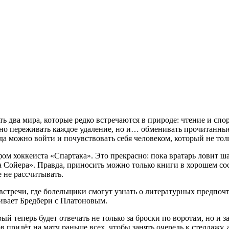
 два мира, которые редко встречаются в природе: чтение и сп
ьно переживать каждое удаление, но и… обменивать прочитанные
да можно войти и почувствовать себя человеком, который не тол
ом хоккеиста «Спартака». Это прекрасно: пока вратарь ловит ш
ойера». Правда, приносить можно только книги в хорошем сост
 не рассчитывать.
встречи, где болельщики смогут узнать о литературных предпочт
ивает Бредбери с Платоновым.
й теперь будет отвечать не только за броски по воротам, но и з
придёт на матч раньше всех, чтобы занять очередь к стеллажу, а