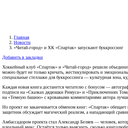
Главная
Новости
«Читай-город» и ХК «Спартак» запускают буккроссинг
Добавить в закладки
Хоккейный клуб «Спартак» и «Читай-город» решили объединить
можно будет не только кричать, жестикулировать и эмоционал
специальные стеллажи для буккроссинга — культурная зона, ку
Каждая новая книга достанется читателю с бонусом — автограф
подписи на «Сказках дядюшки Римуса» и «Приключениях Тома С
на «Темную башню» с кровавыми комментариями автора лучше
Но проект не заканчивается обменом книг: «Спартак» обещает 
защитник обсуждает магический реализм, а нападающий сравн
Амбассадором проекта стал Александр Беляев — человек, которы
идеальный микс. Остаётся только выяснить, сколько книголюбов 