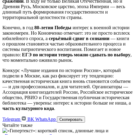
сражений
. В ходу не только Великая Отечественная, но и
Древняя Русь, Московское царство, эпоха Империи — весь
длинный путь формирования государственности и
территориальной целостности страны.
Конечно, в год
80-летия Победы
интерес к военной истории
закономерен. Но Коновченко отмечает: это не просто всплеск
юбилейного спроса, а
серьёзный сдвиг в сознании
— книги
о прошлом становятся частью образовательного процесса и
системы патриотического воспитания. Помогает и новое
правило:
ЕГЭ по истории теперь можно сдавать по выбору
,
что моментально оживило рынок.
Конкурс «Лучшие издания по истории России», который
подвели в Москве, как раз фиксирует эту тенденцию:
качественная историческая книга вновь становится событием
— и для профессионалов, и для читателей. Организаторы —
Ассоциация книгоиздателей России, Российское историческое
общество, РВИО и Государственная публичная историческая
библиотека — уверены: интерес к истории больше не ниша, а
часть культурного кода
.
Telegram
ВК
WhatsApp
Скопировать
Читайте также