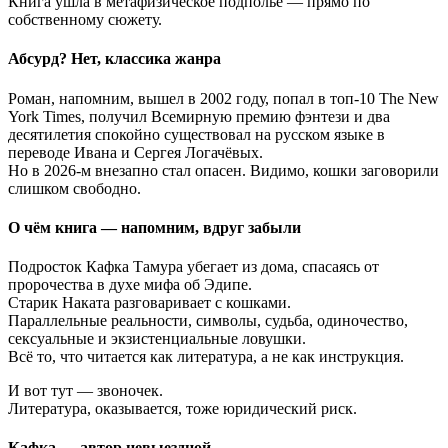
Книга ушла в метафизическое подполье — прямо по
собственному сюжету.
Абсурд? Нет, классика жанра
Роман, напомним, вышел в 2002 году, попал в топ-10 The New
York Times, получил Всемирную премию фэнтези и два
десятилетия спокойно существовал на русском языке в
переводе Ивана и Сергея Логачёвых.
Но в 2026-м внезапно стал опасен. Видимо, кошки заговорили
слишком свободно.
О чём книга — напомним, вдруг забыли
Подросток Кафка Тамура убегает из дома, спасаясь от
пророчества в духе мифа об Эдипе.
Старик Наката разговаривает с кошками.
Параллельные реальности, символы, судьба, одиночество,
сексуальные и экзистенциальные ловушки.
Всё то, что читается как литература, а не как инструкция.
И вот тут — звоночек.
Литература, оказывается, тоже юридический риск.
Кафка — автор невыездной