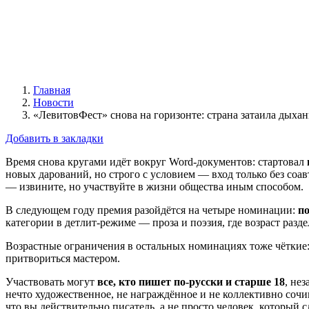
Главная
Новости
«ЛевитовФест» снова на горизонте: страна затаила дыхан
Добавить в закладки
Время снова кругами идёт вокруг Word-документов: стартовал
новых дарований, но строго с условием — вход только без соав
— извините, но участвуйте в жизни общества иным способом.
В следующем году премия разойдётся на четыре номинации:
по
категории в детлит-режиме — проза и поэзия, где возраст разде
Возрастные ограничения в остальных номинациях тоже чёткие
притвориться мастером.
Участвовать могут
все, кто пишет по-русски и старше 18
, не
нечто художественное, не награждённое и не коллективно сочи
что вы действительно писатель, а не просто человек, который