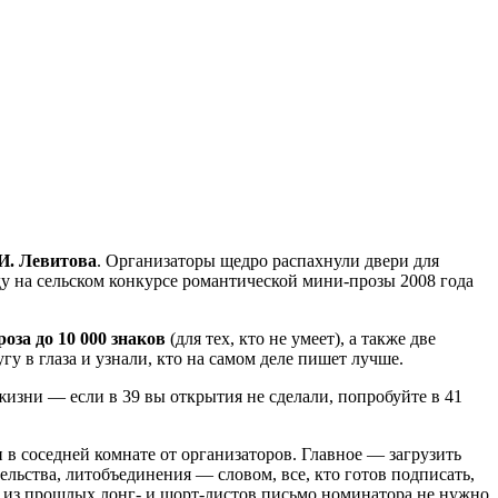
И. Левитова
. Организаторы щедро распахнули двери для
еду на сельском конкурсе романтической мини-прозы 2008 года
оза до 10 000 знаков
(для тех, кто не умеет), а также две
гу в глаза и узнали, кто на самом деле пишет лучше.
 в жизни — если в 39 вы открытия не сделали, попробуйте в 41
и в соседней комнате от организаторов. Главное — загрузить
льства, литобъединения — словом, все, кто готов подписать,
ам из прошлых лонг- и шорт-листов письмо номинатора не нужно