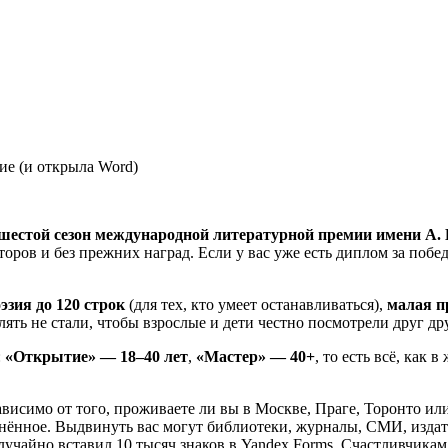
ие (и открыла Word)
шестой сезон международной литературной премии имени А. 
торов и без прежних наград. Если у вас уже есть диплом за поб
эзия до 120 строк
(для тех, кто умеет останавливаться),
малая пр
лять не стали, чтобы взрослые и дети честно посмотрели друг дру
:
«Открытие» — 18–40 лет
,
«Мастер» — 40+
, то есть всё, как
зависимо от того, проживаете ли вы в Москве, Праге, Торонто ил
нённое. Выдвинуть вас могут библиотеки, журналы, СМИ, издате
 случайно вставил 10 тысяч знаков в Yandex Forms. Счастливчик