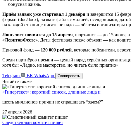
— бонусная жизнь.
Приём заявок уже стартовал 1 декабря
и завершится 15 февра
формат (doc/docx), назвать файл фамилией, псевдонимом, дат
на каждой странице писать не надо — об этом организаторы п
Лонг-лист появится до 15 апреля
, шорт-лист — до 15 июня, а
«ЛевитовФесте»
. Даты фестиваля позже объявят — как водится
Призовой фонд —
120 000 рублей
, которые победители, вероя
Среди партнёров премии — целый парад серьёзных организаций,
хотя бы: «Ладно, не мастерство, но читать было приятно».
Telegram
ВК
WhatsApp
Скопировать
Читайте также
«Гипертекст»: короткий список, длинные лица и
шесть миллионов причин не спрашивать “зачем?”
27 апреля 2026
Следственный комитет пишет