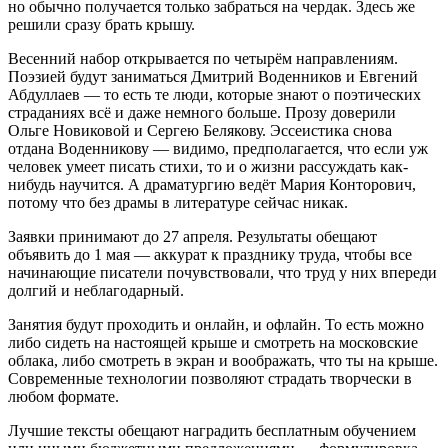
но обычно получается только забраться на чердак. Здесь же
решили сразу брать крышу.
Весенний набор открывается по четырём направлениям.
Поэзией будут заниматься Дмитрий Воденников и Евгений
Абдуллаев — то есть те люди, которые знают о поэтических
страданиях всё и даже немного больше. Прозу доверили
Ольге Новиковой и Сергею Белякову. Эссеистика снова
отдана Воденникову — видимо, предполагается, что если уж
человек умеет писать стихи, то и о жизни рассуждать как-
нибудь научится. А драматургию ведёт Мария Конторович,
потому что без драмы в литературе сейчас никак.
Заявки принимают до 27 апреля. Результаты обещают
объявить до 1 мая — аккурат к празднику труда, чтобы все
начинающие писатели почувствовали, что труд у них впереди
долгий и неблагодарный.
Занятия будут проходить и онлайн, и офлайн. То есть можно
либо сидеть на настоящей крыше и смотреть на московские
облака, либо смотреть в экран и воображать, что ты на крыше.
Современные технологии позволяют страдать творчески в
любом формате.
Лучшие тексты обещают наградить бесплатным обучением