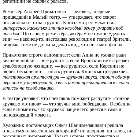
репетиции не сошли с рельсов.
Режиссёр Андрей Прикотенко — человек, впервые
пришедший в Малый театр, — утверждает, что секрет
постановки в этике труппы. Книгосмотр усмехается:
интересно, насколько этично каждый вечер умирать под
поездом?
По словам режиссёра, актёрам не нужно «делать
вид» — наконец-то, настоящая революция в театре! Зрители,
видимо, тоже не должны делать вид, что не знают финал.
Прикотенко строго напоминает: если Анна не уходит ради
великой любви — всё рушится, если Вронский не встречает
судьбоносную женщину — всё рушится, если Каренин не
любит бесконечно — опять рушится. Книгосмотр вздыхает:
толстовская архитектура — хрупкая штука, стоит одному
персонажу передумать, и весь роман превращается в серию
записок на холодильнике
.
В театре уверяют, что спектакль поможет распутать «тонкое
кружево мотивов» — что звучит многообещающе. Особенно
если вспомнить, что кружево чаще всего рвётся в самый
неподходящий момент.
Художник-постановщик Ольга Шаишмелашвили решила
отказаться от массивных декораций: ни дворцов, ни залов, ни
роскошных интерьеров. Только актёры, пространство и…