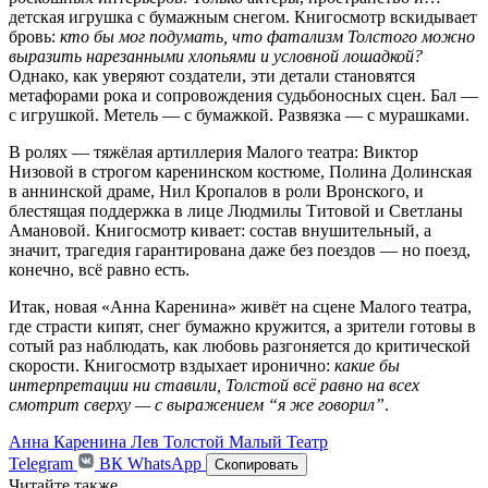
детская игрушка с бумажным снегом. Книгосмотр вскидывает
бровь:
кто бы мог подумать, что фатализм Толстого можно
выразить нарезанными хлопьями и условной лошадкой?
Однако, как уверяют создатели, эти детали становятся
метафорами рока и сопровождения судьбоносных сцен. Бал —
с игрушкой. Метель — с бумажкой. Развязка — с мурашками.
В ролях — тяжёлая артиллерия Малого театра: Виктор
Низовой в строгом каренинском костюме, Полина Долинская
в аннинской драме, Нил Кропалов в роли Вронского, и
блестящая поддержка в лице Людмилы Титовой и Светланы
Амановой. Книгосмотр кивает: состав внушительный, а
значит, трагедия гарантирована даже без поездов — но поезд,
конечно, всё равно есть.
Итак, новая «Анна Каренина» живёт на сцене Малого театра,
где страсти кипят, снег бумажно кружится, а зрители готовы в
сотый раз наблюдать, как любовь разгоняется до критической
скорости. Книгосмотр вздыхает иронично:
какие бы
интерпретации ни ставили, Толстой всё равно на всех
смотрит сверху — с выражением “я же говорил”
.
Анна Каренина
Лев Толстой
Малый Театр
Telegram
ВК
WhatsApp
Скопировать
Читайте также