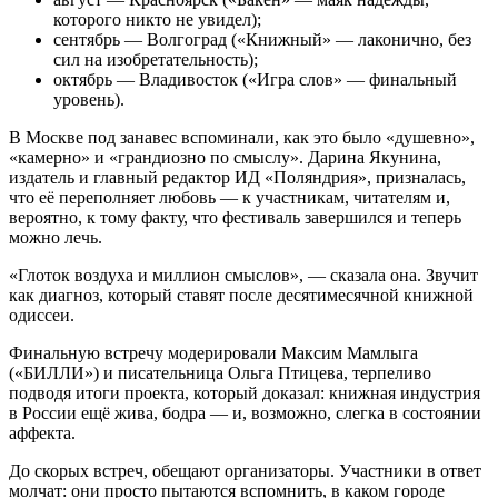
которого никто не увидел);
сентябрь — Волгоград («Книжный» — лаконично, без
сил на изобретательность);
октябрь — Владивосток («Игра слов» — финальный
уровень).
В Москве под занавес вспоминали, как это было «душевно»,
«камерно» и «грандиозно по смыслу». Дарина Якунина,
издатель и главный редактор ИД «Поляндрия», призналась,
что её переполняет любовь — к участникам, читателям и,
вероятно, к тому факту, что фестиваль завершился и теперь
можно лечь.
«Глоток воздуха и миллион смыслов», — сказала она. Звучит
как диагноз, который ставят после десятимесячной книжной
одиссеи.
Финальную встречу модерировали Максим Мамлыга
(«БИЛЛИ») и писательница Ольга Птицева, терпеливо
подводя итоги проекта, который доказал: книжная индустрия
в России ещё жива, бодра — и, возможно, слегка в состоянии
аффекта.
До скорых встреч, обещают организаторы. Участники в ответ
молчат: они просто пытаются вспомнить, в каком городе