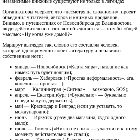
независимые книжные существуют не только в легендах.
Организаторы уверяют, что «несмотря на сложности», проект
объединил читателей, авторов и книжных продавцов.
Видимо, в путешествиях от Новосибирска до Владивостока
люди действительно начинают объединяться — хотя бы общей
мыслью: «Ну когда уже домой?»
Маршрут выглядел так, словно его составлял человек,
который одновременно любит литературу и ненавидит
собственные ноги:
январь — Новосибирск («Карта мира», название как
намёк: путь будет долгим);
февраль — Хабаровск («Простая неформальность», ага,
конечно — простая…);
март — Калининград («Сигнал» — возможно, SOS);
апрель — Екатеринбург («Буквально» — буквально
середина пути, держитесь);
май — Краснодар и Белград (если уж уставать, то
международно);
июнь — Иркутск (сразу два магазина, будто одного
мало);
июль — Тюмень («Никто не спит» — участники к этому
моменту действительно не спали);
август — Красноярск («Бакен» — маяк надежды,