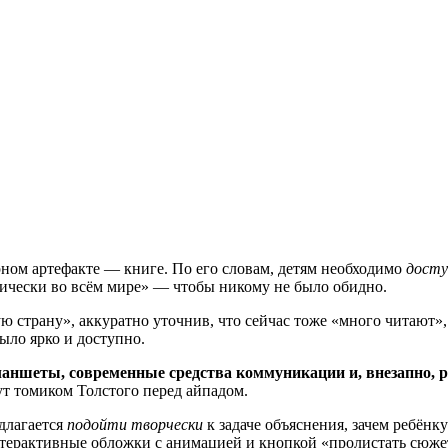
ном артефакте — книге. По его словам, детям необходимо
досту
ктически во всём мире» — чтобы никому не было обидно.
страну», аккуратно уточнив, что сейчас тоже «много читают», н
ыло ярко и доступно.
ланшеты, современные средства коммуникации и, внезапно, 
т томиком Толстого перед айпадом.
длагается
подойти творчески
к задаче объяснения, зачем ребёнк
интерактивные обложки с анимацией и кнопкой «пролистать сюже