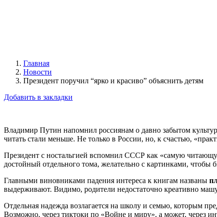
Главная
Новости
Президент поручил “ярко и красиво” объяснить детям
Добавить в закладки
Владимир Путин напомнил россиянам о давно забытом культур
читать стали меньше. Не только в России, но, к счастью, «пра
Президент с ностальгией вспомнил СССР как «самую читающую 
достойный отдельного тома, желательно с картинками, чтобы б
Главными виновниками падения интереса к книгам названы
п
выдерживают. Видимо, родители недостаточно креативно машу
Отдельная надежда возлагается на школу и семью, которым пре
Возможно, через тиктоки по «Войне и миру», а может, через 