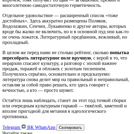
многолетнюю самодостаточную герметичность.
Отдельное удовольствие — расширенный список «тоже
достойных». Здесь аккуратно размещены Поляков,
Водолазкин, Сенчин, Лукьяненко и другие авторы, которых
вроде бы жалко не включить, но и в основной пуд они как-то
не очень ложатся. Литературный предбанник, вежливый, но
прохладный.
В целом же перед нами не столько рейтинг, сколько
попытка
пересобрать литературное поле вручную
, с верой в то, что
иерархии спасают культуру, а разговор с эпохой важнее
продаж, тиражей и обложек с золотым тиснением.
Получилось серьёзно, основательно и предсказуемо:
литература снова делит мир на правильный и неправильный,
оставляя за собой право решать, кто здесь говорит с
вечностью, а кто — просто шумит.
Остаётся лишь наблюдать, станет ли этот пуд точкой сборки
или очередным культурным гирькой — тяжёлой, заметной и
вполне пригодной для метания в идеологического
противника.
Telegram
ВК
WhatsApp
Скопировать
Читайте также