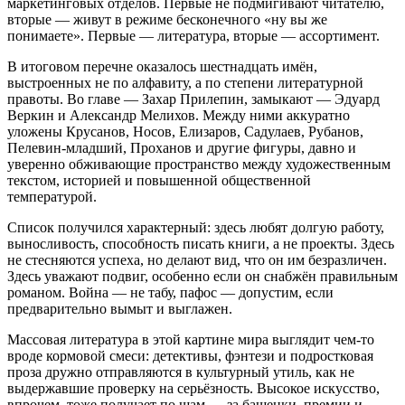
маркетинговых отделов. Первые не подмигивают читателю,
вторые — живут в режиме бесконечного «ну вы же
понимаете». Первые — литература, вторые — ассортимент.
В итоговом перечне оказалось шестнадцать имён,
выстроенных не по алфавиту, а по степени литературной
правоты. Во главе — Захар Прилепин, замыкают — Эдуард
Веркин и Александр Мелихов. Между ними аккуратно
уложены Крусанов, Носов, Елизаров, Садулаев, Рубанов,
Пелевин-младший, Проханов и другие фигуры, давно и
уверенно обживающие пространство между художественным
текстом, историей и повышенной общественной
температурой.
Список получился характерный: здесь любят долгую работу,
выносливость, способность писать книги, а не проекты. Здесь
не стесняются успеха, но делают вид, что он им безразличен.
Здесь уважают подвиг, особенно если он снабжён правильным
романом. Война — не табу, пафос — допустим, если
предварительно вымыт и выглажен.
Массовая литература в этой картине мира выглядит чем-то
вроде кормовой смеси: детективы, фэнтези и подростковая
проза дружно отправляются в культурный утиль, как не
выдержавшие проверку на серьёзность. Высокое искусство,
впрочем, тоже получает по щам — за башенки, премии и