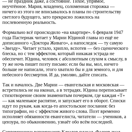
— не праздник даже, а состояние. Тихое, упрямое,
неучтённое. Мария, младенец, соломенная сторожка —
ничего из этого не вписывалось в планы по строительству
светлого будущего, зато прекрасно ложилось на
послевоенную реальность.
Формально всё происходило «на квартире». 6 февраля 1947
года Пастернак читает у Марии Юдиной главы из ещё не
дописанного «Доктора Живаго», а напоследок — ту самую
«Звезду». Читает устало, хрипло, вспотев — без сценического
блеска, но с тем эффектом, который никакая эстрада не
обеспечит. Юдина, человек с абсолютным слухом к смыслу, в
ту же ночь пишет поэту письмо: если бы вы, мол, ничего
больше не написали, этого хватило бы и для земного, и для
небесного бессмертия. И да, умоляю, дайте списать.
Так и началось. Две Марии — евангельская и московская —
встретились не на иконах, а в тетрадях. Юдина переписывает
стихотворение своим знаменитым почерком, где каждая «Т»
— как маленькое распятие, и запускает его в оборот. Списки
идут по рукам, как когда-то апостольские послания: без
типографии, но с эффектом живого слова. Поэт временно
исполняет обязанности евангелиста, читатели — учеников, а
цензура, по обыкновению, узнаёт обо всём последней.
Современники вспоминают: Качалов плакал, Фадеев знал