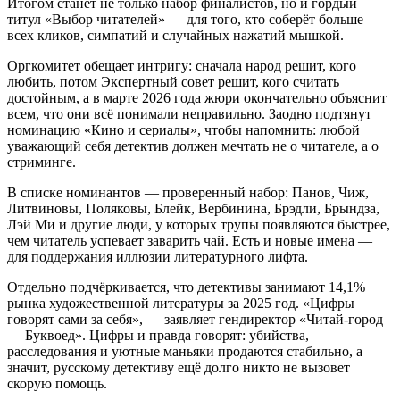
Итогом станет не только набор финалистов, но и гордый
титул «Выбор читателей» — для того, кто соберёт больше
всех кликов, симпатий и случайных нажатий мышкой.
Оргкомитет обещает интригу: сначала народ решит, кого
любить, потом Экспертный совет решит, кого считать
достойным, а в марте 2026 года жюри окончательно объяснит
всем, что они всё понимали неправильно. Заодно подтянут
номинацию «Кино и сериалы», чтобы напомнить: любой
уважающий себя детектив должен мечтать не о читателе, а о
стриминге.
В списке номинантов — проверенный набор: Панов, Чиж,
Литвиновы, Поляковы, Блейк, Вербинина, Брэдли, Брындза,
Лэй Ми и другие люди, у которых трупы появляются быстрее,
чем читатель успевает заварить чай. Есть и новые имена —
для поддержания иллюзии литературного лифта.
Отдельно подчёркивается, что детективы занимают 14,1%
рынка художественной литературы за 2025 год. «Цифры
говорят сами за себя», — заявляет гендиректор «Читай-город
— Буквоед». Цифры и правда говорят: убийства,
расследования и уютные маньяки продаются стабильно, а
значит, русскому детективу ещё долго никто не вызовет
скорую помощь.