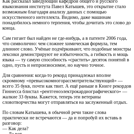
Как рассказал заведующий кафедрой общего и русского
языкознания института Павел Катышев, это открытие стало
возможным благодаря анализу данных с помощью
искусственного интеллекта. Видимо, даже машинам
понадобилось немного терпения, чтобы дочитать это слово до
конца.
Сам гигант был найден не где-нибудь, а в патенте 2006 года,
что символично: чем сложнее химическая формула, тем
длиннее слово. Учёные подчёркивают, что подобные монстры
лексики демонстрируют не избыточность, а гибкость и мощь
языка — ту самую способность «срастить» десяток понятий в
одно, пусть и непроизносимое, но научно точное.
Для сравнения: когда-то рекорд принадлежал вполне
скромному «превысокомногорассмотрительствующий» —
всего 35 букв, почти как твит. А ещё раньше в Книге рекордов
Гиннесса блистал «рентгеноэлектрокардиографического» —
жалкие 33 буквы. Кажется, теперь эти ветераны
словотворчества могут отправляться на заслуженный отдых.
По словам Катышева, в обычной речи такие слова
практически не встречаются — да и попробуй их вставь в
разговор:
— Как дела?
— Да вот,