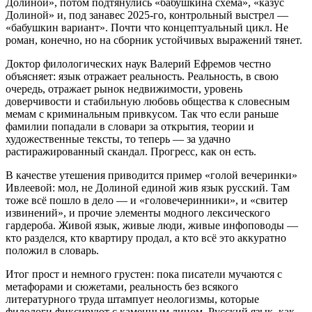
Долиной», потом подтянулись «бабушкина схема», «казус
Долиной» и, под занавес 2025-го, контрольный выстрел —
«бабушкин вариант». Почти что концептуальный цикл. Не
роман, конечно, но на сборник устойчивых выражений тянет.
Доктор филологических наук Валерий Ефремов честно
объясняет: язык отражает реальность. Реальность, в свою
очередь, отражает рынок недвижимости, уровень
доверчивости и стабильную любовь общества к словесным
мемам с криминальным привкусом. Так что если раньше
фамилии попадали в словари за открытия, теории и
художественные тексты, то теперь — за удачно
растиражированный скандал. Прогресс, как он есть.
В качестве утешения приводится пример «голой вечеринки»
Ивлеевой: мол, не Долиной единой жив язык русский. Там
тоже всё пошло в дело — и «головечеринники», и «свитер
извинений», и прочие элементы модного лексического
гардероба. Живой язык, живые люди, живые инфоповоды —
кто разделся, кто квартиру продал, а кто всё это аккуратно
положил в словарь.
Итог прост и немного грустен: пока писатели мучаются с
метафорами и сюжетами, реальность без всякого
литературного труда штампует неологизмы, которые
филологи фиксируют с каменным лицом. Русский язык, как