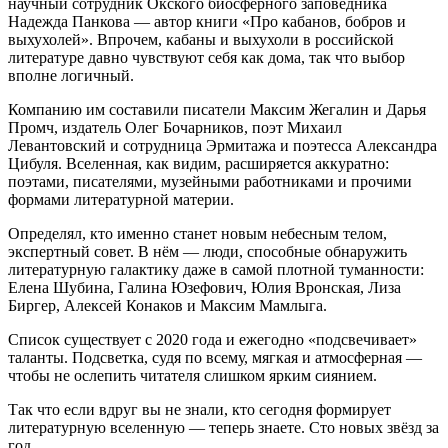
научный сотрудник Окского биосферного заповедника
Надежда Панкова — автор книги «Про кабанов, бобров и
выхухолей». Впрочем, кабаны и выхухоли в российской
литературе давно чувствуют себя как дома, так что выбор
вполне логичный.
Компанию им составили писатели Максим Жегалин и Дарья
Промч, издатель Олег Бочарников, поэт Михаил
Левантовский и сотрудница Эрмитажа и поэтесса Александра
Цибуля. Вселенная, как видим, расширяется аккуратно:
поэтами, писателями, музейными работниками и прочими
формами литературной материи.
Определял, кто именно станет новым небесным телом,
экспертный совет. В нём — люди, способные обнаружить
литературную галактику даже в самой плотной туманности:
Елена Шубина, Галина Юзефович, Юлия Вронская, Лиза
Биргер, Алексей Конаков и Максим Мамлыга.
Список существует с 2020 года и ежегодно «подсвечивает»
таланты. Подсветка, судя по всему, мягкая и атмосферная —
чтобы не ослепить читателя слишком ярким сиянием.
Так что если вдруг вы не знали, кто сегодня формирует
литературную вселенную — теперь знаете. Сто новых звёзд за
год.