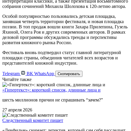
интерпретации классики, а также презентация восьмитомного
собрания сочинений Михаила Шолохова к 120-летию автора.
Особой популярностью пользовались детская площадка,
занявшая четверть территории фестиваля, и новая площадка
поэзии. В топ продаж вошли книги Захара Прилепина, Гузель
Яхиной, Олега Роя и других современных авторов. В рамках
деловой программы обсуждались тренды и перспективы
развития книжного рынка России.
Фестиваль вновь подтвердил статус главной литературной
площадки страны, объединив читателей всех возрастов и
представителей книжной индустрии.
Telegram
ВК
WhatsApp
Скопировать
Читайте также
«Гипертекст»: короткий список, длинные лица и
шесть миллионов причин не спрашивать “зачем?”
27 апреля 2026
Следственный комитет пишет
«Ленфильм» снимает: детектив, который сам себя расследует