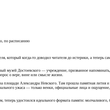
о, по расписанию
ля, который когда-то доводил читателя до истерики, а теперь са
ый музей Достоевского — учреждение, призванное напоминать, 
опрос о вере, вине или смысле жизни.
 на площади Александра Невского. Там прошла памятная лития и 
иального ужаса — только венки, официальные лица и ощущение, 
ём, теперь удостоился идеального формата памяти: молчаливого,