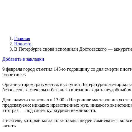
Главная
Новости
В Петербурге снова вспомнили Достоевского — аккуратн
Добавить в закладки
9 февраля город отметил 145-ю годовщину со дня смерти писате
разойтись».
Организатором, разумеется, выступил Литературно-мемориальн
безопасен, за стеклом и без риска внезапно задать неудобный в
День памяти стартовал в 13:00 в Некрополе мастеров искусств
предсказуемо: никаких нравственных мук, никакого экзистенц
этот раз — под слоем культурной вежливости.
Писатель, который когда-то заставлял людей сомневаться во вс
читать.