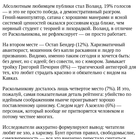
Абсолютным любимцем публики стал Воланд. 19% голосов
— и это не просто победа, а демонстративный разгром.
Гений-манипулятор, сатана с хорошими манерами и ясной
системой ценностей оказался россиянам куда ближе, чем
нервный студент с теорией и лихорадкой. Воланд, в отличие
от Раскольникова, не рефлексирует — он просто работает.
На втором месте — Остап Бендер (12%). Харизматичный
авантюрист, мошенник без капли раскаяния и лидер по
призванию. Видимо, именно таким сегодня и хочется быть:
без денег, но с идеей; без совести, но с юмором. Замыкает
тройку Григорий Печорин (8%) — трагический антигерой для
тех, кто любит страдать красиво и обязательно с видом на
Кавказ.
Раскольникову досталось лишь четвертое место (7%). И это,
пожалуй, самая показательная деталь рейтинга: убийство по
идейным соображениям нынче проигрывает хорошо
поставленному цинизму. Следом идет Азазелло (6%) —
персонаж, который вообще не притворяется человеком и
потому честнее многих.
Исследователи аккуратно формулируют вывод: читатели
любят не зло, а харизму. Бунт против правил, свободомыслие,
самоуверенность — все это внезапно перестало считаться