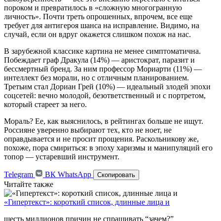
пороком и превратилось в «сложную многогранную
личность». Почти треть опрошенных, впрочем, все еще
требует для антигероя шанса на исправление. Видимо, на
случай, если он вдруг окажется слишком похож на нас.
В зарубежной классике картина не менее симптоматична.
Побеждает граф Дракула (14%) — аристократ, паразит и
бессмертный бренд. За ним профессор Мориарти (11%) —
интеллект без морали, но с отличным планированием.
Третьим стал Дориан Грей (10%) — идеальный злодей эпохи
соцсетей: вечно молодой, безответственный и с портретом,
который стареет за него.
Мораль? Ее, как выяснилось, в рейтингах больше не ищут.
Россияне уверенно выбирают тех, кто не ноет, не
оправдывается и не просит прощения. Раскольникову же,
похоже, пора смириться: в эпоху харизмы и манипуляций его
топор — устаревший инструмент.
Telegram
ВК
WhatsApp
Скопировать
Читайте также
«Гипертекст»: короткий список, длинные лица и
шесть миллионов причин не спрашивать “зачем?”