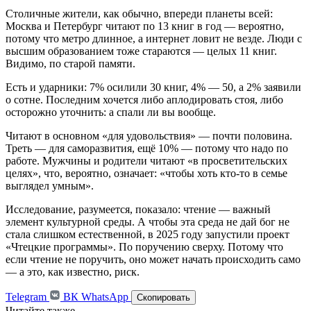
Столичные жители, как обычно, впереди планеты всей:
Москва и Петербург читают по 13 книг в год — вероятно,
потому что метро длинное, а интернет ловит не везде. Люди с
высшим образованием тоже стараются — целых 11 книг.
Видимо, по старой памяти.
Есть и ударники: 7% осилили 30 книг, 4% — 50, а 2% заявили
о сотне. Последним хочется либо аплодировать стоя, либо
осторожно уточнить: а спали ли вы вообще.
Читают в основном «для удовольствия» — почти половина.
Треть — для саморазвития, ещё 10% — потому что надо по
работе. Мужчины и родители читают «в просветительских
целях», что, вероятно, означает: «чтобы хоть кто-то в семье
выглядел умным».
Исследование, разумеется, показало: чтение — важный
элемент культурной среды. А чтобы эта среда не дай бог не
стала слишком естественной, в 2025 году запустили проект
«Чтецкие программы». По поручению сверху. Потому что
если чтение не поручить, оно может начать происходить само
— а это, как известно, риск.
Telegram
ВК
WhatsApp
Скопировать
Читайте также