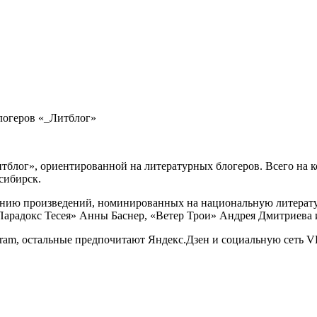
логеров «_Литблог»
тблог», ориентированной на литературных блогеров. Всего на ко
сибирск.
анию произведений, номинированных на национальную литерат
Парадокс Тесея» Анны Баснер, «Ветер Трои» Андрея Дмитриева 
gram, остальные предпочитают Яндекс.Дзен и социальную сеть V