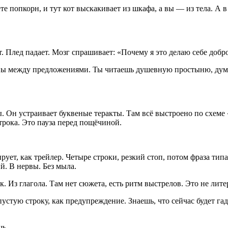
попкорн, и тут кот выскакивает из шкафа, а вы — из тела. А в р
. Плед падает. Мозг спрашивает: «Почему я это делаю себе добро
ны между предложениями. Ты читаешь душевную простыню, думае
. Он устраивает буквеные теракты. Там всё выстроено по схеме
трока. Это пауза перед пощёчиной.
ует, как трейлер. Четыре строки, резкий стоп, потом фраза тип
й. В нервы. Без мыла.
ек. Из глагола. Там нет сюжета, есть ритм выстрелов. Это не лит
стую строку, как предупреждение. Знаешь, что сейчас будет гадо
шь.