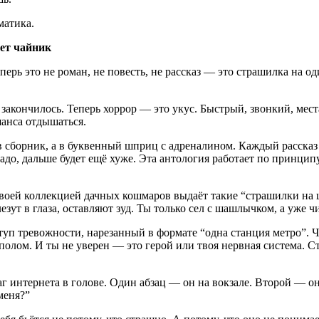
матика.
ает чайник
перь это не роман, не повесть, не рассказ — это страшилка на 
акончилось. Теперь хоррор — это укус. Быстрый, звонкий, места
шанса отдышаться.
сборник, а в буквенный шприц с адреналином. Каждый рассказ —
 надо, дальше будет ещё хуже. Эта антология работает по принци
оей коллекцией дачных кошмаров выдаёт такие “страшилки на ше
зут в глаза, оставляют зуд. Ты только сел с шашлычком, а уже ч
туп тревожности, нарезанный в формате “одна станция метро”. 
 полом. И ты не уверен — это герой или твоя нервная система. Ст
аг интернета в голове. Один абзац — он на вокзале. Второй — о
меня?”