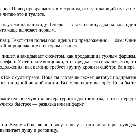
гноз. Палец превращается в метроном, отстукивающий пульс не 
 читаю это в туалете.
с паузами на панихиду. Теперь — в такт свайпу: два пальца, од
что чаще вылезает первым.
бзац. Текст стал полем боя: идёшь по предложению — бам! Одино
азой «продолжение во втором сезоне».
пишет, а закидывает сюжетом, как продавщица тухлым фаршем. Её
елефон. У неё такие концовки, что зарядка сама выключается, чт
одолжения, как вампир требует группу крови и ещё три баннера 
kTok с субтитрами. Пока ты глотаешь сюжет, автобус подпрыгива
ены: ни одной ровной линии. Всё мельтешит, всё орёт. Если бы те
омнительное чувство литературного достоинства, а текст перед 
учится быстрее — развязка или инфаркт.
ятор. Ведьмы больше не пляшут в лесу — они висят в push-уведо
 выжигает душу и роговицу.