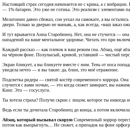
Настоящий страх сегодня начинается не с крика, а с вибрации.
— 1% батареи. Это уже не готика. Это реализм с элементами п
Мелатонин давно сбежал, сон уехал на самокате, а вы остались
двери. Только за дверью не маньяк, а, как всегда, «ваш заказ о
И тут врывается Анна Старобинец. Нет, она не стучится — она 
нападений на ваше ментальное здоровье. Читать это при включ
Каждый рассказ — как плевок в ваш режим сна. Абзац, ещё абза
на чёрном фоне. Полулысый, кривой, уставший — чистый перс
Экран бликует, а вы бликуете вместе с ним. Тень от носа попада
увидела нечто — и вы такие: да, блин, это моё отражение.
Подсветка ридера — святой костёр современного хоррора. Она 
случится с вами ночью, — это когда сюжет замирает, вы нажима
Кинг. Это — госуслуги.
Ты хотела страха? Получи скрин с лицом, которое ты никогда не
Ведь если ты дочитала Старобинец до конца, а потом включил
Абзац, который вызывал скорую
Современный хоррор переста
потом как выпрыгнуть… Не сюжет, а припадок на фоне орфог