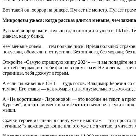
Вот такой он, хоррор на ридере. Пугает не монстр. Пугает грам
Микродозы ужаса: когда рассказ длится меньше, чем закип
Русский хоррор окончательно сдал позиции и ушёл в TikTok. Те
знакам, как у банка.
Чем меньше объём — тем больше писк. Время больших страхов з
покусали, обсмеяли и отпустили. Без эпилога, без морали, без 
Откройте «Самую страшную книгу 2024» — и вы попадёте не в 
вот тебе чердак, вот тебе финал в одну фразу. Не хочешь — не
страницы, тебя дожмут вторым.
А если ты живёшь в СНТ — будь готов. Владимир Березин со св
там же. Его главы — как комары на лампу: мелькают, жужжат, ле
А «Не воротишься» Ларионовой — это вообще не текст, а прис
Курская”, и в этот момент в книге кто-то начинает скулить под
мыши.
Скачки героев из сцены в сцену уже не монтаж — это просто л
гуглишь: “я доживу до конца или это уже не я читаю, а читают 