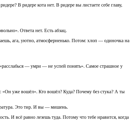
идере? В ридере кота нет. В ридере вы листаете себе главу,
вольно». Ответа нет. Есть абзац.
шь, ага, уютно, атмосферненько. Потом: хлоп — одиночка на
 «расслабься — умри — не успей понять». Самое страшное у
а: «Он уже вошёл». Кто вошёл? Куда? Почему без стука? А ты
ература. Это тир. И вы — мишень.
сть. И всё равно лезешь туда. Потому что тебе нравится, когда