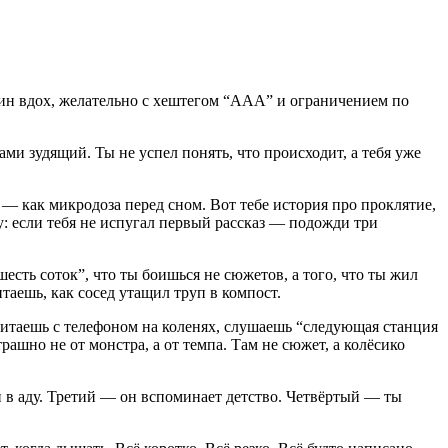
один вдох, желательно с хештегом “ААА” и ограничением по
ми зудящий. Ты не успел понять, что происходит, а тебя уже
 как микродоза перед сном. Вот тебе история про проклятие,
пу: если тебя не испугал первый рассказ — подожди три
сть соток”, что ты боишься не сюжетов, а того, что ты жил
итаешь, как сосед утащил труп в компост.
Читаешь с телефоном на коленях, слушаешь “следующая станция
рашно не от монстра, а от темпа. Там не сюжет, а колёсико
н в аду. Третий — он вспоминает детство. Четвёртый — ты