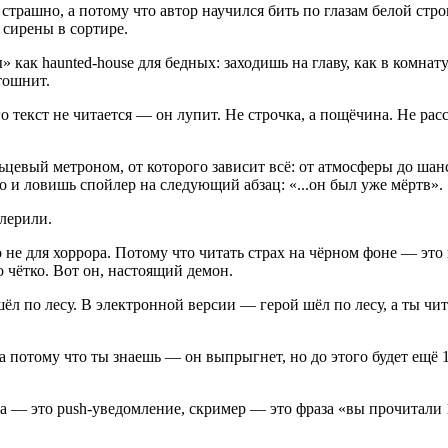
трашно, а потому что автор научился бить по глазам белой стро
 сирены в сортире.
как haunted-house для бедных: заходишь на главу, как в комнату
 тошнит.
 текст не читается — он лупит. Не строчка, а пощёчина. Не рас
ьцевый метроном, от которого зависит всё: от атмосферы до шанс
о и ловишь спойлер на следующий абзац: «...он был уже мёртв».
йлерили.
о не для хоррора. Потому что читать страх на чёрном фоне — это 
 чётко. Вот он, настоящий демон.
 по лесу. В электронной версии — герой шёл по лесу, а ты читал
 а потому что ты знаешь — он выпрыгнет, но до этого будет ещё 
ма — это push-уведомление, скример — это фраза «вы прочитали 