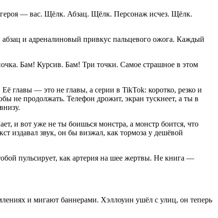
героя — вас. Щёлк. Абзац. Щёлк. Персонаж исчез. Щёлк.
ин абзац и адреналиновый привкус пальцевого ожога. Каждый
чка. Бам! Курсив. Бам! Три точки. Самое страшное в этом
 главы — это не главы, а серии в TikTok: коротко, резко и
обы не продолжать. Телефон дрожит, экран тускнеет, а ты в
внизу.
ет, и вот уже не ты боишься монстра, а монстр боится, что
кст издавал звук, он бы визжал, как тормоза у дешёвой
тобой пульсирует, как артерия на шее жертвы. Не книга —
млениях и мигают баннерами. Хэллоуин ушёл с улиц, он теперь