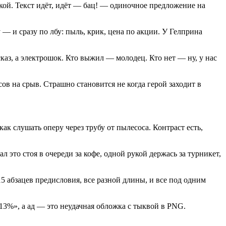
кой. Текст идёт, идёт — бац! — одиночное предложение на
 — и сразу по лбу: пыль, крик, цена по акции. У Гелприна
сказ, а электрошок. Кто выжил — молодец. Кто нет — ну, у нас
ов на срыв. Страшно становится не когда герой заходит в
как слушать оперу через трубу от пылесоса. Контраст есть,
 это стоя в очереди за кофе, одной рукой держась за турникет,
15 абзацев предисловия, все разной длины, и все под одним
13%», а ад — это неудачная обложка с тыквой в PNG.