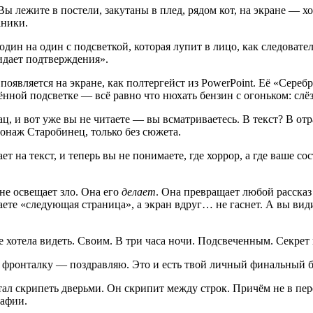
 Вы лежите в постели, закутаны в плед, рядом кот, на экране — х
аники.
 один на один с подсветкой, которая лупит в лицо, как следоват
жидает подтверждения».
появляется на экране, как полтергейст из PowerPoint. Её «Сере
ённой подсветке — всё равно что нюхать бензин с огоньком: слёз
ц, и вот уже вы не читаете — вы всматриваетесь. В текст? В от
онаж Старобинец, только без сюжета.
ет на текст, и теперь вы не понимаете, где хоррор, а где ваше с
не освещает зло. Она его
делает
. Она превращает любой рассказ
ете «следующая страница», а экран вдруг… не гаснет. А вы видит
 хотела видеть. Своим. В три часа ночи. Подсвеченным. Секрет в
а фронталку — поздравляю. Это и есть твой личный финальный б
л скрипеть дверьми. Он скрипит между строк. Причём не в пер
рафии.