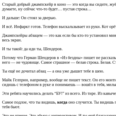
Старый добрый джампскейр в кино — это когда вы сидите, жуёте 
думаете, ну сейчас что-то будет… пустая строка…
И дальше: Он стоял за дверью.
И всё. Инфаркт готов. Телефон выскальзывает из руки. Кот орёт
Джампскейры абзацем — это как если бы кто-то установил ми
весь экран.
И ты такой: да иди ты, Шендеров.
Потому что Герман Шендеров в «Из бездны» пишет не рассказы
него — не чудовище. Самое страшное — белая строка. Белая. С
Ты ещё не дочитал абзац — а она уже дышит тебе в шею.
Майк Гелприн, например, вообще не пишет текст. Он его монтир
сидишь с телефоном в руке и понимаешь — вошёл в тебя, милы
Эти ребята научились делать “БУ!” из всего. Из тире. Из кавыч
Самое подлое, что ты видишь,
когда
оно случится. Ты видишь пу
тебя бьют.
Это не чтение. Это абьюз с интерактивом. И ты ещё благодари