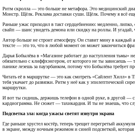
Ритм скролла — это больше не метафора. Это медицинский диа
Монстр. Щёлк. Реклама доставки суши. Щёлк. Почему я всё ещё
Раньше ужас приходил в такт сердцебиению: медленно, липко, 
свайп — шанс увидеть демона или скидку на роллы. И угадай, 
Автор больше не строит атмосферу. Он ставит мину в каждый а
тексте — это то, что в любой момент он может закончиться фр
Дарья Бобылёва в «Магазине работает до наступления тьмы» не 
обязательно с клиффхэнгером, от которого не ты зависаешь — т
панике лезешь за пауэрбанком, потому что Бобылёва требует пр
Читать её в маршрутке — это как смотреть «Сайлент Хилл» в Ti
тебя укачает до развязки. Ритм у неё как у эпилептической сир
маршрутки.
И вот ты сидишь, держишь телефон в одной руке, в другой — с
кардиограмма. Не сюжет — тахикардия. И ты не знаешь, что сл
Подсветка зла: когда ужасы светят изнутри экрана
Где раньше хрустел костёр, теперь трещит перегретый аккумул
в экране, между ночным режимом и синей подсветкой, которая