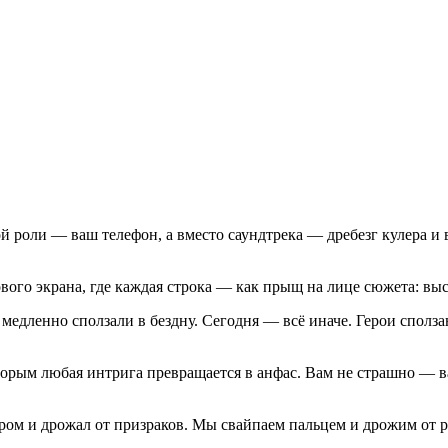
ой роли — ваш телефон, а вместо саундтрека — дребезг кулера и
ового экрана, где каждая строка — как прыщ на лице сюжета: выс
медленно сползали в бездну. Сегодня — всё иначе. Герои сползаю
оторым любая интрига превращается в анфас. Вам не страшно — ва
 пером и дрожал от призраков. Мы свайпаем пальцем и дрожим от