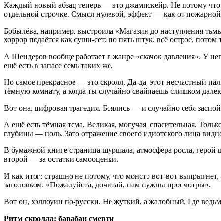
Каждый новый абзац теперь — это джампскейр. Не потому что с
отдельной строчке. Смысл нулевой, эффект — как от пожарной
Бобылёва, например, выстроила «Магазин до наступления тьмы» 
хоррор подаётся как суши-сет: по пять штук, всё острое, потом
А Шендеров вообще работает в жанре «скачок давления». У него
ещё есть в запасе семь таких же.
Но самое прекрасное — это скролл. Да-да, этот несчастный пал
тёмную комнату, а когда ты случайно свайпаешь слишком далек
Вот она, цифровая трагедия. Боялись — и случайно себя заспо
А ещё есть тёмная тема. Великая, могучая, спасительная. Тольк
глубины — ноль. Зато отражение своего идиотского лица видно
В бумажной книге страница шуршала, атмосфера росла, герой шёл
второй — за остатки самооценки.
И как итог: страшно не потому, что монстр вот-вот выпрыгнет,
заголовком: «Пожалуйста, дочитай, нам нужны просмотры».
Вот он, хэллоуин по-русски. Не жуткий, а жалобный. Где ведь
Ритм скролла: барабан смерти