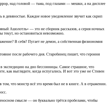
оррор, над головой — тьма, под глазами — мешки, а на дисплее
ель в девяностые. Каждое новое уведомление звучит как скрип
бряный Ашолотль» — это не сборник рассказов, а серия ночных
ы текут, но остановиться невозможно.
ражение? В себя? Пугает не демон, а собственная физиономия
остояние после рабочего дня. Старобинец пишет, что героиня
 в экспедицию на дно бессонницы. Самое страшное, что
е, как выглядите, когда испугались. И вот это уже не Стивен
 том, что монстр всё это время был не в книге. А в отражении.
осс.
еносном смысле — он буквально трётся пробелами, чтобы