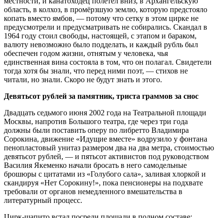
местности, и канатоходец полетел вниз, в Архангельскую
область, в колхоз, в промёрзшую землю, которую предстояло
копать вместо ямбов, — потому что сетку в этом цирке не
предусмотрели и предусматривать не собирались. Скандал в
1964 году стоил свободы, настоящей, с этапом и бараком,
валюту невозможно было подделать, и каждый рубль был
обеспечен годом жизни, отнятым у человека, чья
единственная вина состояла в том, что он полагал. Свидетели
тогда хотя бы знали, что перед ними поэт, — стихов не
читали, но знали. Скоро не будут знать и этого.
Девятьсот рублей за памятник, триста граммов за снос
Двадцать седьмого июня 2002 года на Театральной площади
Москвы, напротив Большого театра, где через три года
должны были поставить оперу по либретто Владимира
Сорокина, движение «Идущие вместе» водрузило у фонтана
пенопластовый унитаз размером два на два метра, стоимостью
девятьсот рублей, — и пятьсот активистов под руководством
Василия Якеменко начали бросать в него самодельные
брошюры с цитатами из «Голубого сала», заливая хлоркой и
скандируя «Нет Сорокину!», пока пенсионеры на подхвате
требовали от органов немедленного вмешательства в
литературный процесс.
Цирк-шапито встал посреди площади в полном составе: