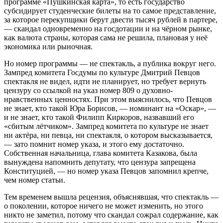
программе «Пушкинская карта», то есть государство
субсидирует студенческие билеты на то самое представление,
за которое перекупщики берут двести тысяч рублей в партере,
— скандал одновременно на госдотации и на чёрном рынке,
как валюта страны, которая сама не решила, плановая у неё
экономика или рыночная.
Но номер программы — не спектакль, а публика вокруг него.
Зампред комитета Госдумы по культуре Дмитрий Певцов
спектакля не видел, идти не планирует, но требует вернуть
цензуру со ссылкой на указ номер 809 о духовно-
нравственных ценностях. При этом выяснилось, что Певцов
не знает, кто такой Юра Борисов, — номинант на «Оскар», —
и не знает, кто такой Филипп Киркоров, назвавший его
«сбитым лётчиком». Зампред комитета по культуре не знает
ни актёра, ни певца, ни спектакля, о котором высказывается,
— зато помнит номер указа, и этого ему достаточно.
Собственная начальница, глава комитета Казакова, была
вынуждена напомнить депутату, что цензура запрещена
Конституцией, — но номер указа Певцов запомнил крепче,
чем номер статьи.
Тем временем вышла рецензия, объяснявшая, что спектакль —
о поколении, которое ничего не может изменить, но этого
никто не заметил, потому что скандал сожрал содержание, как