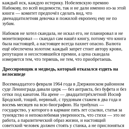
каждый иск, каждую истерику. Нобелевскую премию
Набокову, по всей видимости, так и не дали именно из-за этой
книги — комитет предпочёл сделать вид, что
двенадцатилетняя девочка и пожилой европеец ему не по
зубам.
Набоков не хотел скандала, не искал его, не планировал и не
монетизировал — скандал сам нашёл книгу, потому что книга
была настоящей, а настоящее всегда пахнет опасно. Валюта
ещё обеспечена золотом: каждый запрет стоит автору крови,
репутации и несостоявшейся премии, а цена скандала
измеряется тем, что теряешь, не тем, что приобретаешь.
Дрессировщик и медведь, который отказался ездить на
велосипеде
Восемнадцатого февраля 1964 года в Дзержинском районном
суде Ленинграда давали цирк — без антракта, без буфета и без
сетки под канатом. На арене — двадцатитрёхлетний Иосиф
Бродский, тощий, нервный, с трудовым стажем в два года и
восемь месяцев на всю биографию. На трибунах —
государство, у которого в кармане пять лет ссылки, статья за
тунеядство и непоколебимая уверенность, что стихи — это не
работа, а паразитический образ жизни, и настоящий
советский человек должен стоять у станка, а не прислоняться