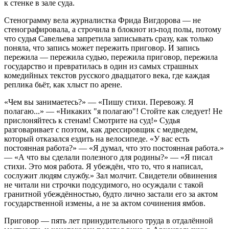
к стенке в зале суда.
Стенограмму вела журналистка Фрида Вигдорова — не
стенографировала, а строчила в блокнот из-под полы, потому
что судья Савельева запретила записывать сразу, как только
поняла, что запись может пережить приговор. И запись
пережила — пережила судью, пережила приговор, пережила
государство и превратилась в один из самых страшных
комедийных текстов русского двадцатого века, где каждая
реплика бьёт, как хлыст по арене.
«Чем вы занимаетесь?» — «Пишу стихи. Перевожу. Я
полагаю...» — «Никаких "я полагаю"! Стойте как следует! Не
прислоняйтесь к стенам! Смотрите на суд!» Судья
разговаривает с поэтом, как дрессировщик с медведем,
который отказался ездить на велосипеде. «У вас есть
постоянная работа?» — «Я думал, что это постоянная работа.»
— «А что вы сделали полезного для родины?» — «Я писал
стихи. Это моя работа. Я убеждён, что то, что я написал,
сослужит людям службу.» Зал молчит. Свидетели обвинения
не читали ни строчки подсудимого, но осуждали с такой
гранитной убеждённостью, будто лично застали его за актом
государственной измены, а не за актом сочинения ямбов.
Приговор — пять лет принудительного труда в отдалённой