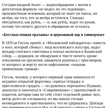
Сегодня входной билет — видеообращение с матом и
депутатская формула «не видел, но это чудовище»,
произнесённая человеком, который не знает ни пьесы, ни
актёра, ни того, кто за актёра вступился. Скандал
обесценился, как рубль, — и, как рубль, ходит по рукам,
потому что ничего другого в обращении не осталось.
«Бессмысленная ералашь» и церковный хор в универмаге
В 1835-м Гоголь принёс в «Московский наблюдатель» повесть
о носе, который сбежал с лица коллежского асессора, надел
мундир статского советника и поехал молиться в Казанский
собор, — редакция, не обнаружив в тексте ничего, кроме
покушения на приличия, швырнула рукопись с приговором,
от которого за версту несло нафталином: «пошлая,
тривиальная, грязная».
Гоголь, человек, у которого нервный срыв начинался от
неудачно открытой форточки, спрятал тетрадку и
приготовился страдать — но рукопись перехватил Пушкин,
захохотал и напечатал в «Современнике» с приписочкой от
издателя, которая сама по себе стоит отдельной рамки: мол,
автор долго не соглашался, но мы нашли столько
неожиданного и оригинального, что не удержались. Цензура
тем временем выселила Нос из Казанского собора в Гостиный