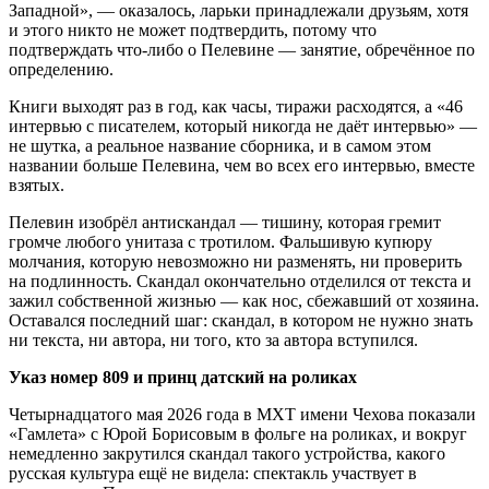
Западной», — оказалось, ларьки принадлежали друзьям, хотя
и этого никто не может подтвердить, потому что
подтверждать что-либо о Пелевине — занятие, обречённое по
определению.
Книги выходят раз в год, как часы, тиражи расходятся, а «46
интервью с писателем, который никогда не даёт интервью» —
не шутка, а реальное название сборника, и в самом этом
названии больше Пелевина, чем во всех его интервью, вместе
взятых.
Пелевин изобрёл антискандал — тишину, которая гремит
громче любого унитаза с тротилом. Фальшивую купюру
молчания, которую невозможно ни разменять, ни проверить
на подлинность. Скандал окончательно отделился от текста и
зажил собственной жизнью — как нос, сбежавший от хозяина.
Оставался последний шаг: скандал, в котором не нужно знать
ни текста, ни автора, ни того, кто за автора вступился.
Указ номер 809 и принц датский на роликах
Четырнадцатого мая 2026 года в МХТ имени Чехова показали
«Гамлета» с Юрой Борисовым в фольге на роликах, и вокруг
немедленно закрутился скандал такого устройства, какого
русская культура ещё не видела: спектакль участвует в