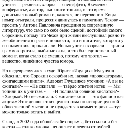
унитаз — реквизит, хлорка — спецэффект, Якеменко —
конферансье, а автор, чьи книги топили, в это время
дописывал новый роман и, кажется, не перезвонил. Когда
номер отыграли, процессия двинулась к памятнику Чехову —
просить у Антона Павловича прощения за современную
литературу, что само по себе было сценой, достойной самого
Сорокина, потому что Чехов при жизни выслушивал ровно те
же обвинения в грязи и пошлости, что и писатель, которого у
его памятника проклинали. Ночью унитаз взорвали — триста
граммов тротила, выбитые окна, и это был единственный
момент, когда стало не смешно, потому что тротил —
вещество, лишённое чувства юмора.
Но шедевр случился в суде. Юрист «Идущих» Мугунянц
объяснил, что Сорокин оскорбил их, назвав «провокаторами,
сжигающими книги». Адвокат Глушенков уточнил: «А вы не
сжигали?» — «Не сжигали, — твёрдо ответил истец. — Мы
топили их в унитазе.» — «И поливали соляной кислотой?» —
«Хлоркой. Но не сжигали. Сжигание книг — это фашистская
акция.» Этот диалог стоит целого тома по истории русской
общественной мысли и не нуждается в комментариях — тут
можно только встать и выйти.
Скандал 2002 года обошёлся без тюрьмы, без ссылки и без
костра — только хлорка, пенопласт и девятьсот рублей.