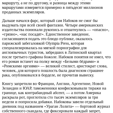
маршруту, а не по другому, и разница между этими
маршрутами измеряется примерно в пятьдесят миллионов
проданных экземпляров.
Дальше начался фарс, который сам Набоков не смог бы
выдумать при всей своей фантазии. Четыре американских
издательства понюхали рукопись и отшатнулись — «опасно»,
«грязно», «нас посадят». Единственное заведение,
согласившееся подать это блюдо публике, оказалось
парижской забегаловкой Olympia Press, которая
специализировалась на мягкой порнографии для
англоязычных туристов, забредших в Латинский квартал
после третьего графина божоле. Набоков понятия не имел, что
его роман встанет на полку между «Белыми бёдрами» и
«Римскими оргиями» — великий стилист, аристократ слова,
человек, для которого пошлость была диагнозом страшнее
рака, опубликовался в борделе, не прочитав вывеску.
Книгу запретили во Франции, Англии, Аргентине, Новой
Зеландии и ЮАР, таможенники конфисковывали тиражи на
границе, как контрабандный абсент, — а потом Америка
раскрыла рот, проглотила сто тысяч экземпляров за три
недели и попросила добавки. Набоковы завели отдельный
дневник под названием «Ураган Лолита» — бортовой журнал
собственного скандала, где фиксировали каждый запрет,