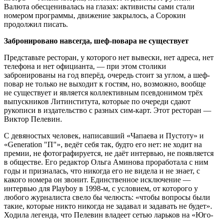
Валюта обесценивалась на глазах: активисты сами стали
номером программы, движение закрылось, а Сорокин
продолжил писать.
Забронировано навсегда, шеф-повара не существует
Представьте ресторан, у которого нет вывески, нет адреса, нет
телефона и нет официанта, — при этом столики
забронированы на год вперёд, очередь стоит за углом, а шеф-
повар не только не выходит к гостям, но, возможно, вообще
не существует и является коллективным псевдонимом трёх
выпускников Литинститута, которые по очереди сдают
рукописи в издательство с разных сим-карт. Этот ресторан —
Виктор Пелевин.
С девяностых человек, написавший «Чапаева и Пустоту» и
«Generation "П"», ведёт себя так, будто его нет: не ходит на
премии, не фотографируется, не даёт интервью, не появляется
в обществе. Его редактор Ольга Аминова проработала с ним
годы и призналась, что никогда его не видела и не знает, с
какого номера он звонит. Единственное исключение —
интервью для Playboy в 1998-м, с условием, от которого у
любого журналиста свело бы челюсть: «чтобы вопросы были
такие, которые никто никогда не задавал и задавать не будет».
Ходила легенда, что Пелевин владеет сетью ларьков на «Юго-