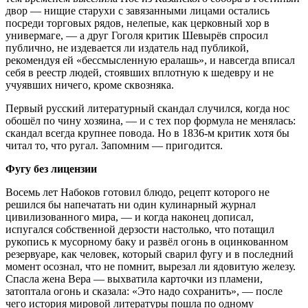
двор — нищие старухи с завязанными лицами остались
посреди торговых рядов, нелепые, как церковный хор в
универмаге, — а друг Гоголя критик Шевырёв спросил
публично, не издевается ли издатель над публикой,
рекомендуя ей «бессмысленную ералашь», и навсегда вписал
себя в реестр людей, стоявших вплотную к шедевру и не
учуявших ничего, кроме сквозняка.
Первый русский литературный скандал случился, когда нос
обошёл по чину хозяина, — и с тех пор формула не менялась:
скандал всегда крупнее повода. Но в 1836-м критик хотя бы
читал то, что ругал. Запомним — пригодится.
Фугу без лицензии
Восемь лет Набоков готовил блюдо, рецепт которого не
решился бы напечатать ни один кулинарный журнал
цивилизованного мира, — и когда наконец дописал,
испугался собственной дерзости настолько, что потащил
рукопись к мусорному баку и развёл огонь в оцинкованном
резервуаре, как человек, который сварил фугу и в последний
момент осознал, что не помнит, вырезал ли ядовитую железу.
Спасла жена Вера — выхватила карточки из пламени,
затоптала огонь и сказала: «Это надо сохранить», — после
чего история мировой литературы пошла по одному