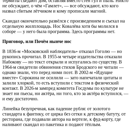
термиты съедают дом, оставляя вместо стен гул и пыль. Никто
не обсуждает, о чём «Гамлет», — все обсуждают, кто кого
назвал сбитым лётчиком и кому прописали магний.
Скандал окончательно развёлся с произведением и съехал на
отдельную жилплощадь. Нос Ковалёва хотя бы молился в
соборе — у него была программа. Здесь программы нет.
Приговор, или Почём нынче нос
В 1836-м «Московский наблюдатель» отказал Гоголю — но
рукопись прочитал. В 1955-м четыре издательства отказали
Набокову — но текст открыли и испугались по существу. В
1964-м свидетели обвинения стихов Бродского не читали —
однако знали, что перед ними поэт. В 2002-м «Идущие
вместе» Сорокина не осилили — зато напечатали цитаты и
залили хлоркой, то есть вступили с текстом в физический
контакт. В 2026-м зампред комитета Госдумы по культуре не
знает ни пьесы, ни актёра, ни того, кто за актёра вступился, —
и ему достаточно.
Линейка безупречная, как падение рубля: от золотого
стандарта к фантику, от цирка без сетки к детскому батуту, от
ресторана, где подавали автора на вертеле, к фуд-корту, где
наливают скандал из пакетика и подают тёплым.