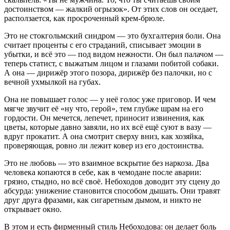
достоинством — жалкий огрызок». От этих слов он оседает,
расползается, как просроченный крем-брюле.
Это не стокгольмский синдром — это бухгалтерия боли. Она
считает проценты с его страданий, списывает эмоции в
убытки, и всё это — под видом нежности. Он был палачом —
теперь статист, с выжатым лицом и глазами побитой собаки.
А она — дирижёр этого позора, дирижёр без палочки, но с
вечной ухмылкой на губах.
Она не повышает голос — у неё голос уже приговор. И чем
мягче звучит её «ну что, герой», тем глубже шрам на его
гордости. Он мечется, лепечет, приносит извинения, как
цветы, которые давно завяли, но их всё ещё суют в вазу —
вдруг прокатит. А она смотрит сверху вниз, как хозяйка,
проверяющая, ровно ли лежит ковер из его достоинства.
Это не любовь — это взаимное вскрытие без наркоза. Два
человека копаются в себе, как в чемодане после аварии:
грязно, стыдно, но всё своё. Небоходов доводит эту сцену до
абсурда: унижение становится способом дышать. Они травят
друг друга фразами, как сигаретным дымом, и никто не
открывает окно.
В этом и есть фирменный стиль Небоходова: он делает боль