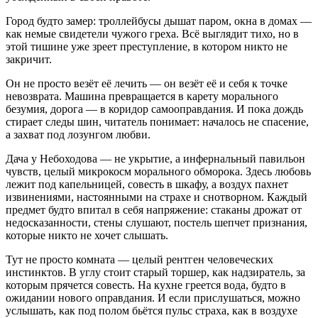
Город будто замер: троллейбусы дышат паром, окна в домах —
как немые свидетели чужого греха. Всё выглядит тихо, но в
этой тишине уже зреет преступление, в котором никто не
закричит.
Он не просто везёт её лечить — он везёт её и себя к точке
невозврата. Машина превращается в карету морального
безумия, дорога — в коридор самооправдания. И пока дождь
стирает следы шин, читатель понимает: началось не спасение,
а захват под лозунгом любви.
Дача у Небоходова — не укрытие, а инфернальный павильон
чувств, целый микрокосм морального обморока. Здесь любовь
лежит под капельницей, совесть в шкафу, а воздух пахнет
извинениями, настоянными на страхе и снотворном. Каждый
предмет будто впитал в себя напряжение: стаканы дрожат от
недосказанности, стены слушают, постель шепчет признания,
которые никто не хочет слышать.
Тут не просто комната — целый рентген человеческих
инстинктов. В углу стоит старый торшер, как надзиратель, за
которым прячется совесть. На кухне греется вода, будто в
ожидании нового оправдания. И если прислушаться, можно
услышать, как под полом бьётся пульс страха, как в воздухе