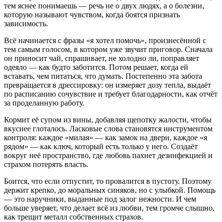
тем яснее понимаешь — речь не о двух людях, а о болезни,
которую называют чувством, когда боятся признать
зависимость.
Всё начинается с фразы «я хотел помочь», произнесённой с
тем самым голосом, в котором уже звучит приговор. Сначала
он приносит чай, спрашивает, не холодно ли, поправляет
одеяло — как будто заботится. Потом решает, когда ей
вставать, чем питаться, что думать. Постепенно эта забота
превращается в дрессировку: он измеряет дозу тепла, выдаёт
по расписанию сочувствие и требует благодарности, как отчёт
за проделанную работу.
Кормит её супом из вины, добавляя щепотку жалости, чтобы
вкуснее глоталось. Ласковые слова становятся инструментом
контроля: каждое «милая» — как замок на двери, каждое «я
рядом» — как ключ, который есть только у него. Создаёт
вокруг неё пространство, где любовь пахнет дезинфекцией и
страхом потерять власть.
Боится, что если отпустит, то провалится в пустоту. Поэтому
держит крепко, до моральных синяков, но с улыбкой. Помощь
— это наручники, выданные под залог нежности. И чем
больше уверяет, что делает всё из любви, тем громче слышно,
как трещит металл собственных страхов.