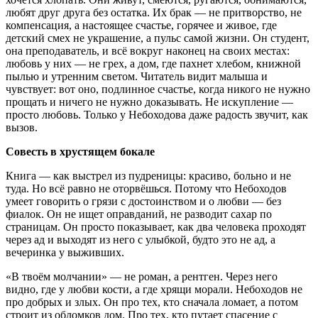
любят друг друга без остатка. Их брак — не притворство, не
компенсация, а настоящее счастье, горячее и живое, где
детский смех не украшение, а пульс самой жизни. Он студент,
она преподаватель, и всё вокруг наконец на своих местах:
любовь у них — не грех, а дом, где пахнет хлебом, книжной
пылью и утренним светом. Читатель видит малыша и
чувствует: вот оно, подлинное счастье, когда никого не нужно
прощать и ничего не нужно доказывать. Не искупление —
просто любовь. Только у Небоходова даже радость звучит, как
вызов.
Совесть в хрустящем бокале
Книга — как выстрел из пудреницы: красиво, больно и не
туда. Но всё равно не оторвёшься. Потому что Небоходов
умеет говорить о грязи с достоинством и о любви — без
фиалок. Он не ищет оправданий, не разводит сахар по
страницам. Он просто показывает, как два человека проходят
через ад и выходят из него с улыбкой, будто это не ад, а
вечеринка у выживших.
«В твоём молчании» — не роман, а рентген. Через него
видно, где у любви кости, а где хрящи морали. Небоходов не
про добрых и злых. Он про тех, кто сначала ломает, а потом
строит из обломков дом. Про тех, кто путает спасение с