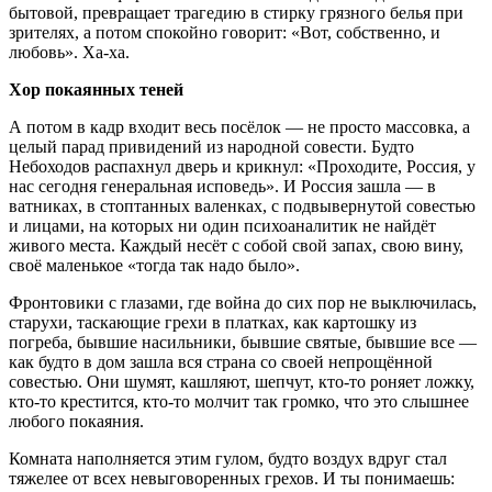
бытовой, превращает трагедию в стирку грязного белья при
зрителях, а потом спокойно говорит: «Вот, собственно, и
любовь». Ха-ха.
Хор покаянных теней
А потом в кадр входит весь посёлок — не просто массовка, а
целый парад привидений из народной совести. Будто
Небоходов распахнул дверь и крикнул: «Проходите, Россия, у
нас сегодня генеральная исповедь». И Россия зашла — в
ватниках, в стоптанных валенках, с подвывернутой совестью
и лицами, на которых ни один психоаналитик не найдёт
живого места. Каждый несёт с собой свой запах, свою вину,
своё маленькое «тогда так надо было».
Фронтовики с глазами, где война до сих пор не выключилась,
старухи, таскающие грехи в платках, как картошку из
погреба, бывшие насильники, бывшие святые, бывшие все —
как будто в дом зашла вся страна со своей непрощённой
совестью. Они шумят, кашляют, шепчут, кто-то роняет ложку,
кто-то крестится, кто-то молчит так громко, что это слышнее
любого покаяния.
Комната наполняется этим гулом, будто воздух вдруг стал
тяжелее от всех невыговоренных грехов. И ты понимаешь: