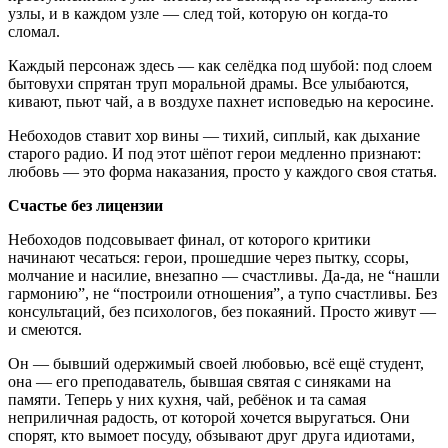
узлы, и в каждом узле — след той, которую он когда-то
сломал.
Каждый персонаж здесь — как селёдка под шубой: под слоем
бытовухи спрятан труп моральной драмы. Все улыбаются,
кивают, пьют чай, а в воздухе пахнет исповедью на керосине.
Небоходов ставит хор вины — тихий, сиплый, как дыхание
старого радио. И под этот шёпот герои медленно признают:
любовь — это форма наказания, просто у каждого своя статья.
Счастье без лицензии
Небоходов подсовывает финал, от которого критики
начинают чесаться: герои, прошедшие через пытку, ссоры,
молчание и насилие, внезапно — счастливы. Да-да, не “нашли
гармонию”, не “построили отношения”, а тупо счастливы. Без
консультаций, без психологов, без покаяний. Просто живут —
и смеются.
Он — бывший одержимый своей любовью, всё ещё студент,
она — его преподаватель, бывшая святая с синяками на
памяти. Теперь у них кухня, чай, ребёнок и та самая
неприличная радость, от которой хочется выругаться. Они
спорят, кто вымоет посуду, обзывают друг друга идиотами,