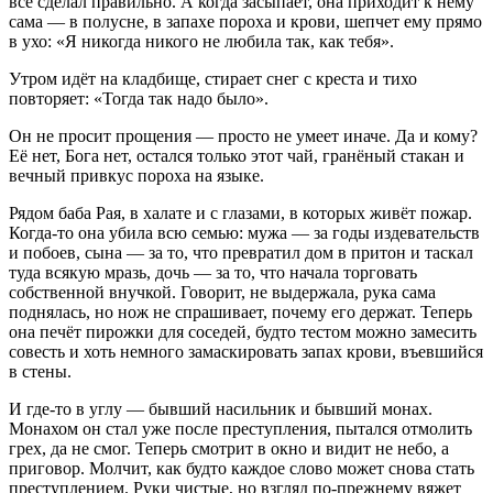
всё сделал правильно. А когда засыпает, она приходит к нему
сама — в полусне, в запахе пороха и крови, шепчет ему прямо
в ухо: «Я никогда никого не любила так, как тебя».
Утром идёт на кладбище, стирает снег с креста и тихо
повторяет: «Тогда так надо было».
Он не просит прощения — просто не умеет иначе. Да и кому?
Её нет, Бога нет, остался только этот чай, гранёный стакан и
вечный привкус пороха на языке.
Рядом баба Рая, в халате и с глазами, в которых живёт пожар.
Когда-то она убила всю семью: мужа — за годы издевательств
и побоев, сына — за то, что превратил дом в притон и таскал
туда всякую мразь, дочь — за то, что начала торговать
собственной внучкой. Говорит, не выдержала, рука сама
поднялась, но нож не спрашивает, почему его держат. Теперь
она печёт пирожки для соседей, будто тестом можно замесить
совесть и хоть немного замаскировать запах крови, въевшийся
в стены.
И где-то в углу — бывший насильник и бывший монах.
Монахом он стал уже после преступления, пытался отмолить
грех, да не смог. Теперь смотрит в окно и видит не небо, а
приговор. Молчит, как будто каждое слово может снова стать
преступлением. Руки чистые, но взгляд по-прежнему вяжет