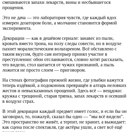
смешиваются запахи лекарств, вины и несбывшегося
прощения.
Это не дача — это лаборатория чувств, где каждый вдох
измерен дозатором боли, а молчание становится формой
эксперимента.
Декорации — как в дешёвом сериале: занавес из пыли,
кровать вместо трона, на полу следы совести, но в воздухе
пахнет моралистическим вольтареном. Всё обставлено с
таким вкусом, будто сам интерьер принял участие в
преступлении: обои отслаиваются, словно хотят рассказать,
что видели, стол шатается от чужих признаний, а пыль
ложится не просто слоем — приговором.
На стенах фотографии прежней жизни, где улыбки кажутся
теперь издёвкой, а подоконник превращён в алтарь неловких
жестов и невысказанных прощений. Здесь всё — вещдоки:
кружка с трещиной, старая тряпка, запах лекарств и осевший
в воздухе страх.
В этой декорации каждый предмет имеет голос, и если бы он
заговорил, то, пожалуй, сказал бы одно — "мы всё видели".
Это пространство не живёт, а терпит, не хранит, а выжидает:
как сцена после спектакля, где актёры ушли, а свет всё ещё