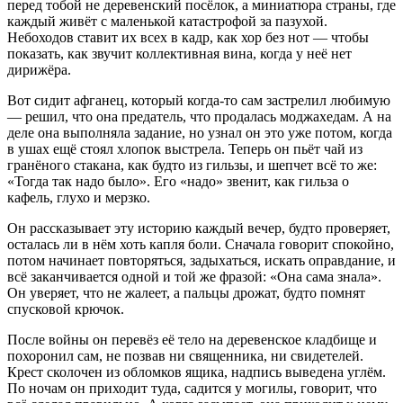
перед тобой не деревенский посёлок, а миниатюра страны, где
каждый живёт с маленькой катастрофой за пазухой.
Небоходов ставит их всех в кадр, как хор без нот — чтобы
показать, как звучит коллективная вина, когда у неё нет
дирижёра.
Вот сидит афганец, который когда-то сам застрелил любимую
— решил, что она предатель, что продалась моджахедам. А на
деле она выполняла задание, но узнал он это уже потом, когда
в ушах ещё стоял хлопок выстрела. Теперь он пьёт чай из
гранёного стакана, как будто из гильзы, и шепчет всё то же:
«Тогда так надо было». Его «надо» звенит, как гильза о
кафель, глухо и мерзко.
Он рассказывает эту историю каждый вечер, будто проверяет,
осталась ли в нём хоть капля боли. Сначала говорит спокойно,
потом начинает повторяться, задыхаться, искать оправдание, и
всё заканчивается одной и той же фразой: «Она сама знала».
Он уверяет, что не жалеет, а пальцы дрожат, будто помнят
спусковой крючок.
После войны он перевёз её тело на деревенское кладбище и
похоронил сам, не позвав ни священника, ни свидетелей.
Крест сколочен из обломков ящика, надпись выведена углём.
По ночам он приходит туда, садится у могилы, говорит, что