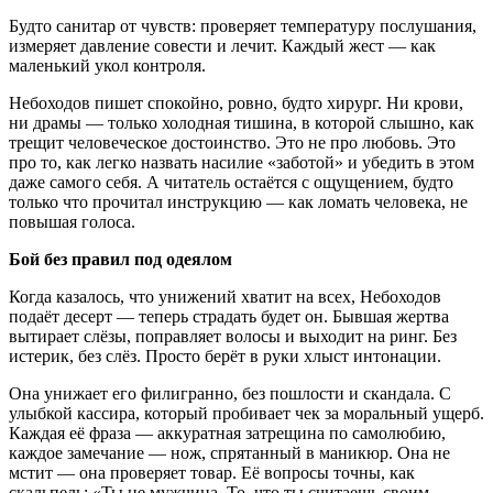
Будто санитар от чувств: проверяет температуру послушания,
измеряет давление совести и лечит. Каждый жест — как
маленький укол контроля.
Небоходов пишет спокойно, ровно, будто хирург. Ни крови,
ни драмы — только холодная тишина, в которой слышно, как
трещит человеческое достоинство. Это не про любовь. Это
про то, как легко назвать насилие «заботой» и убедить в этом
даже самого себя. А читатель остаётся с ощущением, будто
только что прочитал инструкцию — как ломать человека, не
повышая голоса.
Бой без правил под одеялом
Когда казалось, что унижений хватит на всех, Небоходов
подаёт десерт — теперь страдать будет он. Бывшая жертва
вытирает слёзы, поправляет волосы и выходит на ринг. Без
истерик, без слёз. Просто берёт в руки хлыст интонации.
Она унижает его филигранно, без пошлости и скандала. С
улыбкой кассира, который пробивает чек за моральный ущерб.
Каждая её фраза — аккуратная затрещина по самолюбию,
каждое замечание — нож, спрятанный в маникюр. Она не
мстит — она проверяет товар. Её вопросы точны, как
скальпель: «Ты не мужчина. То, что ты считаешь своим