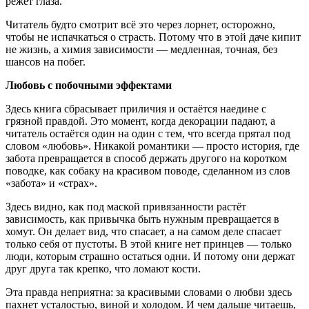
режет глаза.
Читатель будто смотрит всё это через лорнет, осторожно,
чтобы не испачкаться о страсть. Потому что в этой даче кипит
не жизнь, а химия зависимости — медленная, точная, без
шансов на побег.
Любовь с побочными эффектами
Здесь книга сбрасывает приличия и остаётся наедине с
грязной правдой. Это момент, когда декорации падают, а
читатель остаётся один на один с тем, что всегда прятал под
словом «любовь». Никакой романтики — просто история, где
забота превращается в способ держать другого на коротком
поводке, как собаку на красивом поводе, сделанном из слов
«забота» и «страх».
Здесь видно, как под маской привязанности растёт
зависимость, как привычка быть нужным превращается в
хомут. Он делает вид, что спасает, а на самом деле спасает
только себя от пустоты. В этой книге нет принцев — только
люди, которым страшно остаться одни. И потому они держат
друг друга так крепко, что ломают кости.
Эта правда неприятна: за красивыми словами о любви здесь
пахнет усталостью, виной и холодом. И чем дальше читаешь,