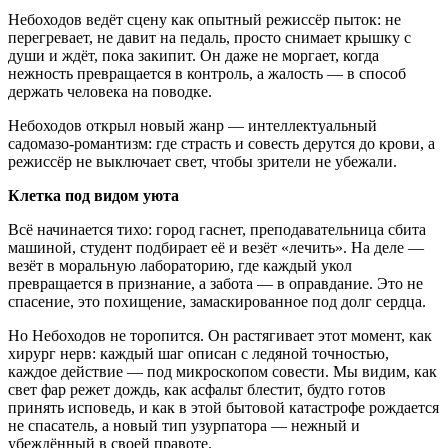
Небоходов ведёт сцену как опытный режиссёр пыток: не
перегревает, не давит на педаль, просто снимает крышку с
души и ждёт, пока закипит. Он даже не моргает, когда
нежность превращается в контроль, а жалость — в способ
держать человека на поводке.
Небоходов открыл новый жанр — интеллектуальный
садомазо-романтизм: где страсть и совесть дерутся до крови, а
режиссёр не выключает свет, чтобы зрители не убежали.
Клетка под видом уюта
Всё начинается тихо: город гаснет, преподавательница сбита
машиной, студент подбирает её и везёт «лечить». На деле —
везёт в моральную лабораторию, где каждый укол
превращается в признание, а забота — в оправдание. Это не
спасение, это похищение, замаскированное под долг сердца.
Но Небоходов не торопится. Он растягивает этот момент, как
хирург нерв: каждый шаг описан с ледяной точностью,
каждое действие — под микроскопом совести. Мы видим, как
свет фар режет дождь, как асфальт блестит, будто готов
принять исповедь, и как в этой бытовой катастрофе рождается
не спасатель, а новый тип узурпатора — нежный и
убеждённый в своей правоте.