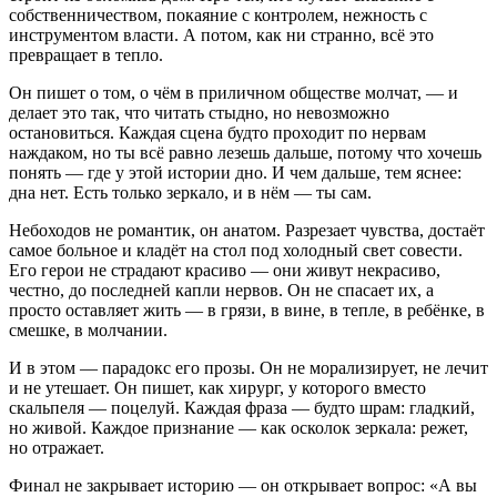
собственничеством, покаяние с контролем, нежность с
инструментом власти. А потом, как ни странно, всё это
превращает в тепло.
Он пишет о том, о чём в приличном обществе молчат, — и
делает это так, что читать стыдно, но невозможно
остановиться. Каждая сцена будто проходит по нервам
наждаком, но ты всё равно лезешь дальше, потому что хочешь
понять — где у этой истории дно. И чем дальше, тем яснее:
дна нет. Есть только зеркало, и в нём — ты сам.
Небоходов не романтик, он анатом. Разрезает чувства, достаёт
самое больное и кладёт на стол под холодный свет совести.
Его герои не страдают красиво — они живут некрасиво,
честно, до последней капли нервов. Он не спасает их, а
просто оставляет жить — в грязи, в вине, в тепле, в ребёнке, в
смешке, в молчании.
И в этом — парадокс его прозы. Он не морализирует, не лечит
и не утешает. Он пишет, как хирург, у которого вместо
скальпеля — поцелуй. Каждая фраза — будто шрам: гладкий,
но живой. Каждое признание — как осколок зеркала: режет,
но отражает.
Финал не закрывает историю — он открывает вопрос: «А вы