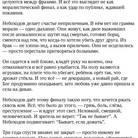
целуются между фразами. И всё это выглядит не как
моралистический финал, а как удар по публике, ждавшей
покаяния.
Небоходов делает счастье неприличным. В нём нет ни грамма
морали — одно дыхание. Они живут, как двое выживших
после апокалипсиса: шутят над смертью, готовят борщ,
смеются над тем, что когда-то хотели убить друг друга. Их
брак — не хэппи-энд, а вызов приличию. Они не исцелились
— просто перестали притворяться больными.
Он садится к ней ближе, кладёт руку на колено, она
отмахивается и всё равно улыбается. На полу валяются
игрушки, на плите что-то убегает, ребёнок орёт так, что
дрожат стёкла. И это всё — не декорации, а новый рай, где
Бог продуманно опаздывает, зато любовь уже давно пришла и
села на диван.
Небоходов даёт этому финалу такую ноту, что хочется ржать
сквозь ком. Всё, что было до этого, — грязь, боль, слёзы,
преступление — и вдруг этот свет. Неловкий, смешной,
человеческий. И зритель не верит: “Так не бывает”. А
Небоходов подмигивает: “Бывает, если дожить”.
Три года спустя занавес не закрыт — просто никому не
хочется хлопать. Они живут, смеются, ругаются, обнимаются,