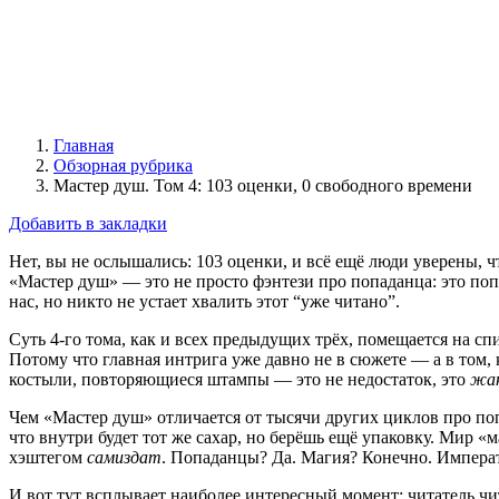
Главная
Обзорная рубрика
​Мастер душ. Том 4: 103 оценки, 0 свободного времени
Добавить в закладки
Нет, вы не ослышались: 103 оценки, и всё ещё люди уверены, ч
«Мастер душ» — это не просто фэнтези про попаданца: это по
нас, но никто не устает хвалить этот “уже читано”.
Суть 4-го тома, как и всех предыдущих трёх, помещается на сп
Потому что главная интрига уже давно не в сюжете — а в том
костыли, повторяющиеся штампы — это не недостаток, это
жан
Чем «Мастер душ» отличается от тысячи других циклов про по
что внутри будет тот же сахар, но берёшь ещё упаковку. Мир 
хэштегом
самиздат
. Попаданцы? Да. Магия? Конечно. Императо
И вот тут всплывает наиболее интересный момент: читатель чит