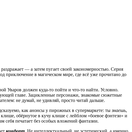
 раздражает — а затем пугает своей закономерностью. Серия
од приключение в магическом мире, где всё уже прочитано до
рой Уваров должен куда-то пойти и что-то найти. Условно.
ледующей главе. Зацикленные персонажи, знакомые сюжетные
ателем: не думай, не удивляй, просто читай дальше.
дсказуемо, как анонсы у пирожных в супермаркете: ты
знаешь
,
 клише, обёрнутое в кучу клише с лейблом «боевое фэнтези» и
ам себя печатает без особых вложений фантазии.
ает
комфорт
. Не интеллектуальный, не эстетический, а именно