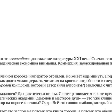
то это
величайшее
достижение литературы XXI века. Сначала это
паданческая экономика внимания. Коммерция, замаскированная п
ичечной коробке: император отравлен, но живёт ещё минуту, а ге
, как долго можно держать читателя на крючке потребности в с
ровой контракт
, который автор (или алгоритм?) заключил с чит
паданцев? Да практически ничем. Сюжет развивается так же пре
«магических академий, демонов и мастеров душ» — это уже клише
р на пороге кончины? О, да. Всё это словно шаблон, который с
ает это залпом не потому, что книга хороша, а потому, что обещ