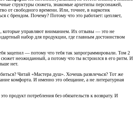
чные структуры сюжета, знакомые архетипы персонажей,
во от свободного времени. Или, точнее, в наркотик
 с брендом. Почему? Потому что это работает: цепляет,
и, которые управляют вниманием. Их отзывы — это не
стандартный набор для продукции, где главным достоинством
ебя зацепил — потому что тебя так запрограммировали. Том 2
о сюжет неожиданный, а потому что ты встроился в его ритм. И
льше нет.
биться? Читай «Мастера душ». Хочешь развлечься? Тот же
щание комфорта. И именно это обещание, а не литературная
 это продукт потребления без обязательств к возврату. И