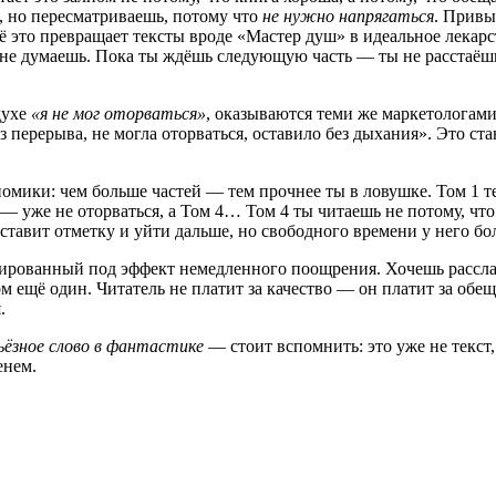
, но пересматриваешь, потому что
не нужно напрягаться
. Привы
это превращает тексты вроде «Мастер душ» в идеальное лекарст
е думаешь. Пока ты ждёшь следующую часть — ты не расстаёшься
духе
«я не мог оторваться»
, оказываются теми же маркетологам
ез перерыва, не могла оторваться, оставило без дыхания». Это 
омики: чем больше частей — тем прочнее ты в ловушке. Том 1 т
3 — уже не оторваться, а Том 4… Том 4 ты читаешь не потому, чт
оставит отметку и уйти дальше, но свободного времени у него бо
зированный под эффект немедленного поощрения. Хочешь рассла
м ещё один. Читатель не платит за качество — он платит за обе
.
ьёзное слово в фантастике
— стоит вспомнить: это уже не текст,
енем.