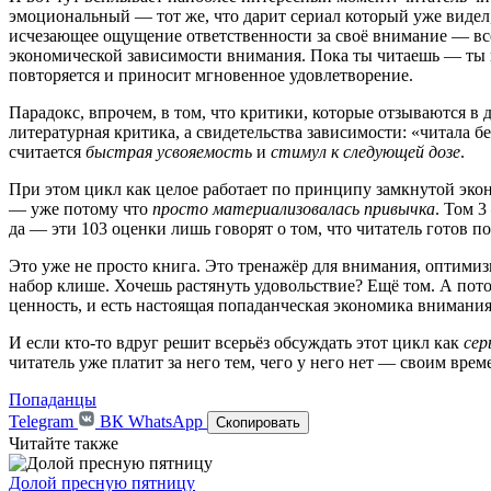
эмоциональный — тот же, что дарит сериал который уже видел
исчезающее ощущение ответственности за своё внимание — всё 
экономической зависимости внимания. Пока ты читаешь — ты н
повторяется и приносит мгновенное удовлетворение.
Парадокс, впрочем, в том, что критики, которые отзываются в 
литературная критика, а свидетельства зависимости: «читала б
считается
быстрая усвояемость
и
стимул к следующей дозе
.
При этом цикл как целое работает по принципу замкнутой экон
— уже потому что
просто материализовалась привычка
. Том 
да — эти 103 оценки лишь говорят о том, что читатель готов п
Это уже не просто книга. Это тренажёр для внимания, оптими
набор клише. Хочешь растянуть удовольствие? Ещё том. А пото
ценность, и есть настоящая попаданческая экономика внимания
И если кто-то вдруг решит всерьёз обсуждать этот цикл как
сер
читатель уже платит за него тем, чего у него нет — своим врем
Попаданцы
Telegram
ВК
WhatsApp
Скопировать
Читайте также
Долой пресную пятницу