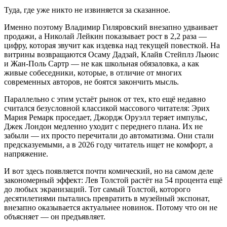
Туда, где уже никто не извиняется за сказанное.
Именно поэтому
Владимир Гиляровский
внезапно удваивает
продажи, а
Николай Лейкин
показывает рост в 2,2 раза —
цифру, которая звучит как издевка над текущей повесткой. На
витрины возвращаются
Осаму Дадзай
,
Клайв Стейплз Льюис
и
Жан-Поль Сартр
— не как школьная обязаловка, а как
живые собеседники, которые, в отличие от многих
современных авторов, не боятся закончить мысль.
Параллельно с этим устаёт рынок от тех, кто ещё недавно
считался безусловной классикой массового читателя:
Эрих
Мария Ремарк
проседает,
Джордж Оруэлл
теряет импульс,
Джек Лондон
медленно уходит с переднего плана. Их не
забыли — их просто перечитали до автоматизма. Они стали
предсказуемыми, а в 2026 году читатель ищет не комфорт, а
напряжение.
И вот здесь появляется почти комический, но на самом деле
закономерный эффект:
Лев Толстой
растёт на 54 процента ещё
до любых экранизаций. Тот самый Толстой, которого
десятилетиями пытались превратить в музейный экспонат,
внезапно оказывается актуальнее новинок. Потому что он не
объясняет — он предъявляет.