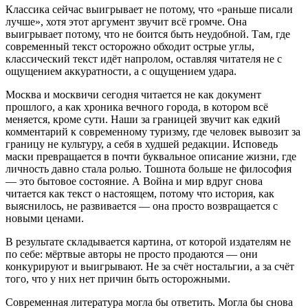
Классика сейчас выигрывает не потому, что «раньше писали
лучше», хотя этот аргумент звучит всё громче. Она
выигрывает потому, что не боится быть неудобной. Там, где
современный текст осторожно обходит острые углы,
классический текст идёт напролом, оставляя читателя не с
ощущением аккуратности, а с ощущением удара.
Москва и москвичи
сегодня читается не как документ
прошлого, а как хроника вечного города, в котором всё
меняется, кроме сути.
Наши за границей
звучит как едкий
комментарий к современному туризму, где человек вывозит за
границу не культуру, а себя в худшей редакции.
Исповедь
маски
превращается в почти буквальное описание жизни, где
личность давно стала ролью.
Тошнота
больше не философия
— это бытовое состояние. А
Война и мир
вдруг снова
читается как текст о настоящем, потому что история, как
выяснилось, не развивается — она просто возвращается с
новыми ценами.
В результате складывается картина, от которой издателям не
по себе: мёртвые авторы не просто продаются — они
конкурируют и выигрывают. Не за счёт ностальгии, а за счёт
того, что у них нет причин быть осторожными.
Современная литература могла бы ответить. Могла бы снова