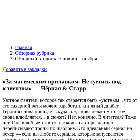
Главная
Обзорная рубрика
Обзорный вторник: 5 новинок ноября
Добавить в закладки
«За магическим прилавком. Не суетись под
клиентом» — Чёрная & Старр
Уютное фэнтези, которое так старается быть «уютным», что от
его сахарной ваты можно заработать книжный диабет.
Героиня снова попадает «куда-то», снова делает «что-то»,
снова влюбляется… в сюжет? Нет, конечно. В читателя? Тоже
нет. Она влюбляется в то, насколько авторы лениво
переписывают тропы по шаблону. Это идеальный сериал на
вечер — если вы любите сериалы, которые запускаются
фоном, пока вы моете посуду. Потому что думать тут строго