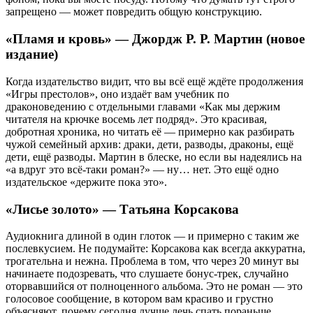
запрещено — может повредить общую конструкцию.
«Пламя и кровь» — Джордж Р. Р. Мартин (новое
издание)
Когда издательство видит, что вы всё ещё ждёте продолжения
«Игры престолов», оно издаёт вам учебник по
драконоведению с отдельными главами «Как мы держим
читателя на крючке восемь лет подряд». Это красивая,
добротная хроника, но читать её — примерно как разбирать
чужой семейный архив: драки, дети, разводы, драконы, ещё
дети, ещё разводы. Мартин в блеске, но если вы надеялись на
«а вдруг это всё-таки роман?» — ну… нет. Это ещё одно
издательское «держите пока это».
«Лисье золото» — Татьяна Корсакова
Аудиокнига длиной в один глоток — и примерно с таким же
послевкусием. Не подумайте: Корсакова как всегда аккуратна,
трогательна и нежна. Проблема в том, что через 20 минут вы
начинаете подозревать, что слушаете бонус-трек, случайно
оторвавшийся от полноценного альбома. Это не роман — это
голосовое сообщение, в котором вам красиво и грустно
объясняют, почему сегодня лучше лечь спать пораньше.