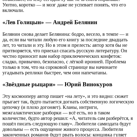
Уютно, коротко — и мозг даже не успевает понять, что его
включали.
«Лев Голицын» — Андрей Белянин
Белянин снова делает Белянина: бодро, весело, в темпе — и
да, если вы читали любую его книгу за последние двадцать
лет, то читали и эту. Но в этом и прелесть: автор хотя бы не
притворяется, что приехал спасать русскую литературу. Он
честно приносит вам набор приключенческих конфеток:
сладко, привычно, безопасно, с лёгкой иронией. Проблема
только в том, что на сороковой странице вы начинаете
угадывать реплики быстрее, чем они напечатаны.
«Звёздные рыцари» — Юрий Винокуров
Эту космооперу автор пишет «на лету», и это видно: сюжет
прыгает так, будто пытается догнать собственную логическую
цепочку (и плохо догоняет). Кланы, интриги,
межгалактические разборки — всё есть, но в таком
количестве, будто автор решил: «А, читатель сам разберётся, я
пошёл писать следующую главу». Любители самиздата будут
довольны — есть ощущение живого процесса. Любители
законченных романов будут рвать волосы: концовка гуляет