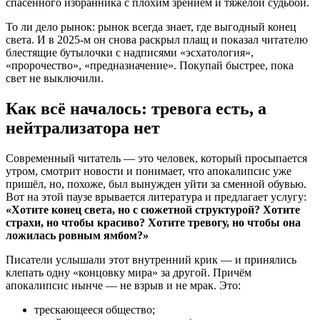
спасённого избранника с плохим зрением и тяжёлой судьбой.
То ли дело рынок: рынок всегда знает, где выгодный конец
света. И в 2025-м он снова раскрыл плащ и показал читателю
блестящие бутылочки с надписями «эсхатология»,
«пророчество», «предназначение». Покупай быстрее, пока
свет не выключили.
Как всё началось: тревога есть, а
нейтрализатора нет
Современный читатель — это человек, который просыпается
утром, смотрит новости и понимает, что апокалипсис уже
пришёл, но, похоже, был вынужден уйти за сменной обувью.
Вот на этой паузе врывается литература и предлагает услугу:
«Хотите конец света, но с сюжетной структурой? Хотите
страхи, но чтобы красиво? Хотите тревогу, но чтобы она
ложилась ровным ямбом?»
Писатели услышали этот внутренний крик — и принялись
клепать одну «концовку мира» за другой. Причём
апокалипсис нынче — не взрыв и не мрак. Это:
трескающееся общество;