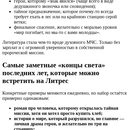
герой, которому «знак явился» (чаще всего в виде
дедушкиного звоночка или сновидения);
тайное предназначение, которое почему-то всегда
требует ехать в лес или на крайнюю станцию серой
ветки;
финальное спасение, желательно с моралью уровня
«мир погибает, но мы-то с вами молодцы».
Литература стала чем-то вроде духовного МЧС. Только без
зарплат и с огромной уверенностью в собственной
пророческой миссии.
Самые заметные «концы света»
последних лет, которые можно
встретить на Литрес
Конкретные примеры меняются ежедневно, но набор остаётся
примерно одинаковым:
роман про человека, которому открылась тайная
миссия, хотя он хотел просто купить хлеб;
история о мире, который разрушился, но главное —
личная драма героя, и желательно по три на
страницу;