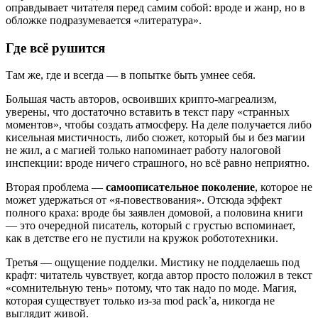
оправдывает читателя перед самим собой: вроде и жанр, но в
обложке подразумевается «литература».
Где всё рушится
Там же, где и всегда — в попытке быть умнее себя.
Большая часть авторов, освоивших крипто-магреализм,
уверены, что достаточно вставить в текст пару «странных
моментов», чтобы создать атмосферу. На деле получается либо
кисельная мистичность, либо сюжет, который бы и без магии
не жил, а с магией только напоминает работу налоговой
инспекции: вроде ничего страшного, но всё равно неприятно.
Вторая проблема —
самоописательное поколение
, которое не
может удержаться от «я-повествования». Отсюда эффект
полного краха: вроде бы заявлен домовой, а половина книги
— это очередной писатель, который с грустью вспоминает,
как в детстве его не пустили на кружок робототехники.
Третья — ощущение подделки. Мистику не подделаешь под
крафт: читатель чувствует, когда автор просто положил в текст
«сомнительную тень» потому, что так надо по моде. Магия,
которая существует только из-за mod pack’а, никогда не
выглядит живой.