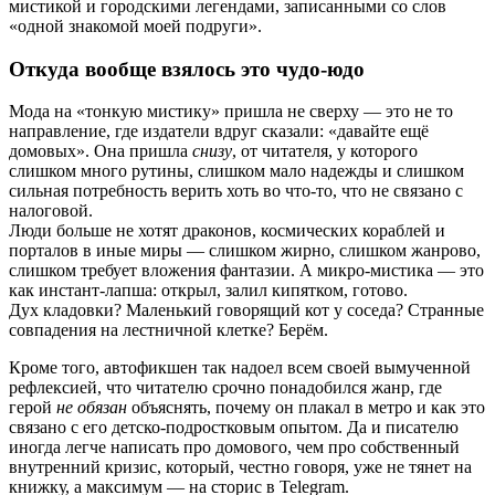
мистикой и городскими легендами, записанными со слов
«одной знакомой моей подруги».
Откуда вообще взялось это чудо-юдо
Мода на «тонкую мистику» пришла не сверху — это не то
направление, где издатели вдруг сказали: «давайте ещё
домовых». Она пришла
снизу
, от читателя, у которого
слишком много рутины, слишком мало надежды и слишком
сильная потребность верить хоть во что-то, что не связано с
налоговой.
Люди больше не хотят драконов, космических кораблей и
порталов в иные миры — слишком жирно, слишком жанрово,
слишком требует вложения фантазии. А микро-мистика — это
как инстант-лапша: открыл, залил кипятком, готово.
Дух кладовки? Маленький говорящий кот у соседа? Странные
совпадения на лестничной клетке? Берём.
Кроме того, автофикшен так надоел всем своей вымученной
рефлексией, что читателю срочно понадобился жанр, где
герой
не обязан
объяснять, почему он плакал в метро и как это
связано с его детско-подростковым опытом. Да и писателю
иногда легче написать про домового, чем про собственный
внутренний кризис, который, честно говоря, уже не тянет на
книжку, а максимум — на сторис в Telegram.