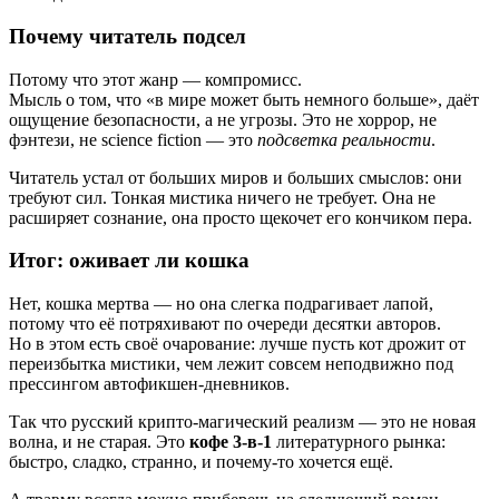
Почему читатель подсел
Потому что этот жанр — компромисс.
Мысль о том, что «в мире может быть немного больше», даёт
ощущение безопасности, а не угрозы. Это не хоррор, не
фэнтези, не science fiction — это
подсветка реальности
.
Читатель устал от больших миров и больших смыслов: они
требуют сил. Тонкая мистика ничего не требует. Она не
расширяет сознание, она просто щекочет его кончиком пера.
Итог: оживает ли кошка
Нет, кошка мертва — но она слегка подрагивает лапой,
потому что её потряхивают по очереди десятки авторов.
Но в этом есть своё очарование: лучше пусть кот дрожит от
переизбытка мистики, чем лежит совсем неподвижно под
прессингом автофикшен-дневников.
Так что русский крипто-магический реализм — это не новая
волна, и не старая. Это
кофе 3-в-1
литературного рынка:
быстро, сладко, странно, и почему-то хочется ещё.