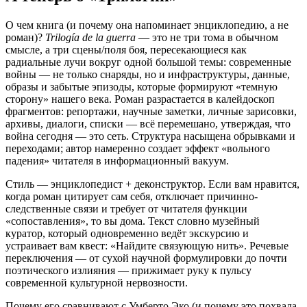
О чем книга (и почему она напоминает энциклопедию, а не
роман)?
Trilogía de la guerra
— это не три тома в обычном
смысле, а три сцены/поля боя, пересекающиеся как
радиальные лучи вокруг одной большой темы: современные
войны — не только снаряды, но и инфраструктуры, данные,
образы и забытые эпизоды, которые формируют «темную
сторону» нашего века. Роман разрастается в калейдоскоп
фрагментов: репортажи, научные заметки, личные зарисовки,
архивы, диалоги, списки — всё перемешано, утверждая, что
война сегодня — это сеть. Структура насыщена обрывками и
переходами; автор намеренно создает эффект «вольного
падения» читателя в информационный вакуум.
Стиль — энциклопедист + деконструктор.
Если вам нравится,
когда роман цитирует сам себя, отключает причинно-
следственные связи и требует от читателя функции
«сопоставления», то вы дома. Текст словно музейный
куратор, который одновременно ведёт экскурсию и
устраивает вам квест: «Найдите связующую нить». Речевые
переключения — от сухой научной формулировки до почти
поэтического излияния — прижимает руку к пульсу
современной культурной нервозности.
Почему его сравнивают с Умберто Эко (и почему это похвала