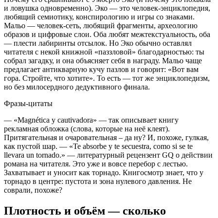
и ловушка одновременно).
Эко — это человек-энциклопедия,
любящий семиотику, конспирологию и игры со знаками.
Мальо — человек-сеть, любящий фрагменты, археологию
образов и цифровые слои. Оба любят межтекстуальность, оба
— плести лабиринты отсылок. Но Эко обычно оставлял
читателя с некой книжной «паззловой» благодарностью: ты
собрал загадку, и она объясняет себя в награду. Мальо чаще
предлагает антикварную кучу пазлов и говорит: «Вот вам
гора. Стройте, что хотите». То есть — тот же энциклопедизм,
но без милосердного дедуктивного финала.
Фразы-цитаты
— «Magnética y cautivadora» — так описывает книгу
рекламная обложка (слова, которые на неё клеят).
Притягательная и очаровательная – да ну? И, похоже, гулкая,
как пустой шар. — «Te absorbe y te secuestra, como si se te
llevara un tornado.» — литературный рецензент GQ о действии
романа на читателя. Это уже и вовсе перебор с лестью.
Захватывает и уносит как торнадо. Книгосмотр знает, что у
торнадо в центре: пустота и зона нулевого давления. Не
соврали, похоже?
Плотность и объём — сколько