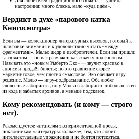
Для любителей традиционного сюжета — убийца
настроения: много блеска, мало «куда идём».
Вердикт в духе «парового катка
Книгосмотра»
Если вы — коллекционер литературных вызовов, готовый к
шлифовке внимания и к удовольствию читать «между
фрагментами», Мальо щедр и изобретателен. Если вы пришли
за сюжетом — он вас размажет, как жвачку под сапогом.
Называть это «новым Умберто Эко» — звучит красиво в
анонсе и продаёт билеты; но это сравнение скорее
маркетинговое, чем плотно смысловое: Эко обещает игру-
решение, Мальо — игру-подбрасывание. Оба любят
словесные лабиринты, но у Мальо в лабиринте побольше стен
из кода и забытых архивов, а меньше подсказок.
Кому рекомендовать (и кому — строго
нет).
Рекомендуется: читателям экспериментальной прозы,
поклонникам «литературы-коллажа», тем, кто любит
интеллектуальные упражнения и не боится потеряться.