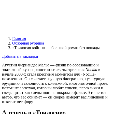
Главная
Обзорная рубрика
«Трилогия войны» — большой роман без пощады
Добавить в закладки
Агустин Фернандес Мальо — физик по образованию и
эпатажный кузнец «постпоэзии», чья трилогия
Nocilla
в
начале 2000-х стала крестным моментом для «Nocilla-
поколения». Он сочетает научную биографию, культурную
эрудицию и склонность к коллажной, многопоточной прозе:
поэт-интеллектуал, который любит списки, переклички и
следы цитат как следы шин на мокром асфальте. Это не тот
автор, что вас обнимет — он скорее измерит вас линейкой и
отвесит метафору.
А теперь о «Трилогии»