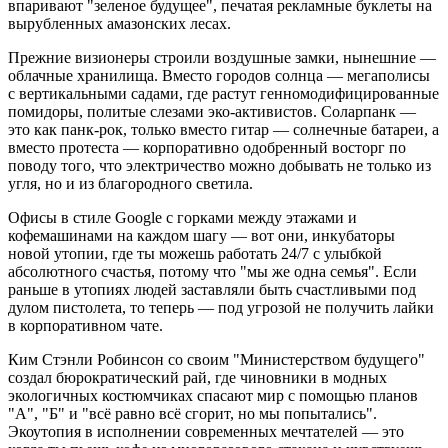
впаривают "зеленое будущее", печатая рекламные буклеты на
вырубленных амазонских лесах.
Прежние визионеры строили воздушные замки, нынешние —
облачные хранилища. Вместо городов солнца — мегаполисы
с вертикальными садами, где растут генномодифицированные
помидоры, политые слезами эко-активистов. Соларпанк —
это как панк-рок, только вместо гитар — солнечные батареи, а
вместо протеста — корпоративно одобренный восторг по
поводу того, что электричество можно добывать не только из
угля, но и из благородного светила.
Офисы в стиле Google с горками между этажами и
кофемашинами на каждом шагу — вот они, инкубаторы
новой утопии, где ты можешь работать 24/7 с улыбкой
абсолютного счастья, потому что "мы же одна семья". Если
раньше в утопиях людей заставляли быть счастливыми под
дулом пистолета, то теперь — под угрозой не получить лайки
в корпоративном чате.
Ким Стэнли Робинсон со своим "Министерством будущего"
создал бюрократический рай, где чиновники в модных
экологичных костюмчиках спасают мир с помощью планов
"А", "Б" и "всё равно всё сгорит, но мы попытались".
Экоутопия в исполнении современных мечтателей — это