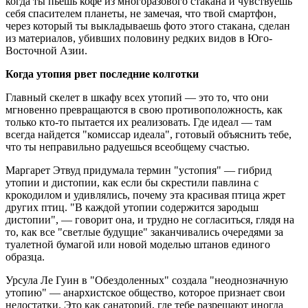
когда ты пьешь кофе из многоразового стакана и чувствуешь
себя спасителем планеты, не замечая, что твой смартфон,
через который ты выкладываешь фото этого стакана, сделан
из материалов, убивших половину редких видов в Юго-
Восточной Азии.
Когда утопия рвет последние колготки
Главный скелет в шкафу всех утопий — это то, что они
мгновенно превращаются в свою противоположность, как
только кто-то пытается их реализовать. Где идеал — там
всегда найдется "комиссар идеала", готовый объяснить тебе,
что ты неправильно радуешься всеобщему счастью.
Маргарет Этвуд придумала термин "устопия" — гибрид
утопии и дистопии, как если бы скрестили павлина с
крокодилом и удивлялись, почему эта красивая птица жрет
других птиц. "В каждой утопии содержится зародыш
дистопии", — говорит она, и трудно не согласиться, глядя на
то, как все "светлые будущие" заканчивались очередями за
туалетной бумагой или новой моделью штанов единого
образца.
Урсула Ле Гуин в "Обездоленных" создала "неоднозначную
утопию" — анархистское общество, которое признает свои
недостатки. Это как санаторий, где тебе разрешают иногда