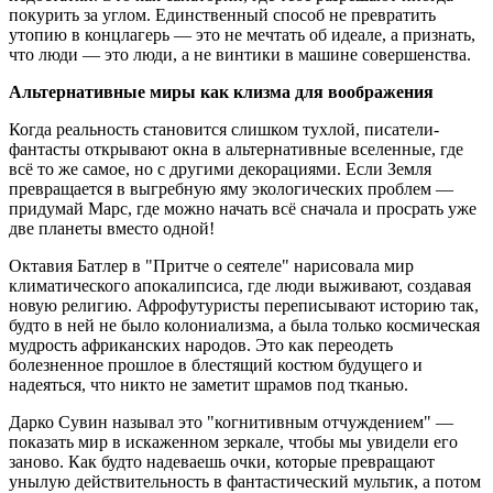
покурить за углом. Единственный способ не превратить
утопию в концлагерь — это не мечтать об идеале, а признать,
что люди — это люди, а не винтики в машине совершенства.
Альтернативные миры как клизма для воображения
Когда реальность становится слишком тухлой, писатели-
фантасты открывают окна в альтернативные вселенные, где
всё то же самое, но с другими декорациями. Если Земля
превращается в выгребную яму экологических проблем —
придумай Марс, где можно начать всё сначала и просрать уже
две планеты вместо одной!
Октавия Батлер в "Притче о сеятеле" нарисовала мир
климатического апокалипсиса, где люди выживают, создавая
новую религию. Афрофутуристы переписывают историю так,
будто в ней не было колониализма, а была только космическая
мудрость африканских народов. Это как переодеть
болезненное прошлое в блестящий костюм будущего и
надеяться, что никто не заметит шрамов под тканью.
Дарко Сувин называл это "когнитивным отчуждением" —
показать мир в искаженном зеркале, чтобы мы увидели его
заново. Как будто надеваешь очки, которые превращают
унылую действительность в фантастический мультик, а потом