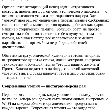
Оруэлл, этот нестареющий певец административного
восторга, предлагает другой сорт утопического парфюма — с
нотами крысиного ужаса и телеэкранного надзора. Здесь
"новояз" превращает мышление в перемалывание одобренных
свыше понятий, а министерство правды работает как фарш-
машина исторической памяти. "Большой брат" не просто
смотрит на тебя — он залезает к тебе в душу через глазные
яблоки, вырывает оттуда все человеческое и заменяет
партийным восторгом. Чем не рай для любителей
дисциплины?
Оба этих мэтра утопической кулинарии готовят из одних
ингредиентов: щепотка страха, ложка контроля, кастрюля
технократии и большой черпак "это для вашего же блага".
Просто Хаксли подает это на блюде с золотой каемочкой
удовольствия, а Оруэлл швыряет тебе в лицо без сервировки
— жри, как есть!
Современная утопия — инстаграм-версия рая
Переносимся в наши дни, когда утопии стали гламурнее, но
не умнее. Теперь рай должен быть экологичным, цифровым, с
Wi-Fi на каждом облаке и органическими продуктами в
каждой тарелке. Современная утопия — это когда тебе