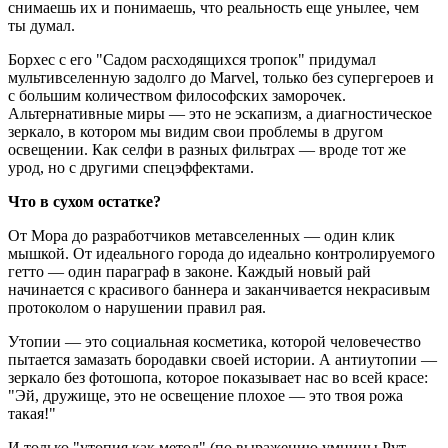
снимаешь их и понимаешь, что реальность еще унылее, чем
ты думал.
Борхес с его "Садом расходящихся тропок" придумал
мультивселенную задолго до Marvel, только без супергероев и
с большим количеством философских заморочек.
Альтернативные миры — это не эскапизм, а диагностическое
зеркало, в котором мы видим свои проблемы в другом
освещении. Как селфи в разных фильтрах — вроде тот же
урод, но с другими спецэффектами.
Что в сухом остатке?
От Мора до разработчиков метавселенных — один клик
мышкой. От идеального города до идеально контролируемого
гетто — один параграф в законе. Каждый новый рай
начинается с красивого баннера и заканчивается некрасивым
протоколом о нарушении правил рая.
Утопии — это социальная косметика, которой человечество
пытается замазать бородавки своей истории. А антиутопии —
зеркало без фотошопа, которое показывает нас во всей красе:
"Эй, дружище, это не освещение плохое — это твоя рожа
такая!"
И только "утопия как метод" (по выражению умницы Рут