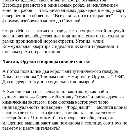
Всеобщее равенство в одинаковых робах, за исключением,
конечно, рабов — этих незаменимых джокеров в колоде карт
совершенного общества. "Все равны, но кто-то равнее" — эту
формулу изобрели задолго до Оруэлла!
Остров Мора — это место, где даже за супружеский поцелуй
могли влепить общественное порицание, если он выходил за
рамки прописанной нормы страсти. Утопия, млин!
Коммунальная квартира с идеологическими тараканами и
смывом греха по расписанию.
Хаксли, Оруэлл и корпоративное счастье
А потом появились два короля антиутопического гламура —
Хаксли со своим "Дивным новым миром" и Оруэлл с "1984".
Два шедевра от кутюр социальных кошмаров!
У Хаксли счастье развешано по пакетикам, как чай в
супермаркете — берешь таблеточку "сомы" и наслаждаешься
химическим экстазом, пока система кастрирует твою
индивидуальность под корень. "Форд наш!" — молятся клоны
в мире, где секс — это фитнес, а любовь — психическое
расстройство. Что может быть прекраснее общества, где
младенцев выращивают как помидоры в теплице, сортируя по
размеру и цвету интеллекта?