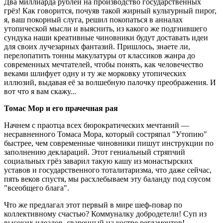
Два миллиарда рублей на производство государственных
грёз! Как говорится, почуяв такой жирный культурный пирог,
я, ваш покорный слуга, решил покопаться в анналах
утопической мысли и выяснить, из какого же подгнившего
сундука наши креативные чиновники будут доставать идеи
для своих лучезарных фантазий. Пришлось, знаете ли,
перелопатить тонны макулатуры от классиков жанра до
современных мечтателей, чтобы понять, как человечество
веками шлифует одну и ту же морковку утопических
иллюзий, выдавая её за волшебную палочку преображения. И
вот что я вам скажу...
Томас Мор и его прачечная рая
Начнем с праотца всех бюрократических мечтаний —
несравненного Томаса Мора, который состряпал "Утопию"
быстрее, чем современные чиновники пишут инструкции по
заполнению деклараций. Этот гениальный стряпчий
социальных грёз заварил такую кашу из монастырских
уставов и государственного тоталитаризма, что даже сейчас,
пять веков спустя, мы расхлебываем эту баланду под соусом
"всеобщего блага".
Что же предлагал этот первый в мире шеф-повар по
коллективному счастью? Коммуналку добродетели! Суп из
высоких идеалов, сваренный на костре регламентов!