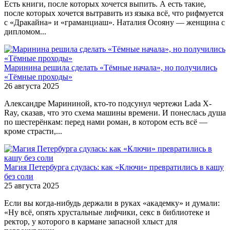
Есть книги, после которых хочется выпить. А есть такие,
после которых хочется вытравить из языка всё, что рифмуется
с «Дракайна» и «граманциаш». Наталия Осояну — женщина с
дипломом...
Маринина решила сделать «Тёмные начала», но получились
«Тёмные проходы»
26 августа 2025
Александре Марининой, кто-то подсунул чертежи Lada X-
Ray, сказав, что это схема машины времени. И понеслась душа
по шестерёнкам: перед нами роман, в котором есть всё —
кроме страсти,...
Магия Петербурга сдулась: как «Ключи» превратились в кашу
без соли
25 августа 2025
Если вы когда-нибудь держали в руках «академку» и думали:
«Ну всё, опять хрустальные лифчики, секс в библиотеке и
ректор, у которого в кармане запасной хлыст для