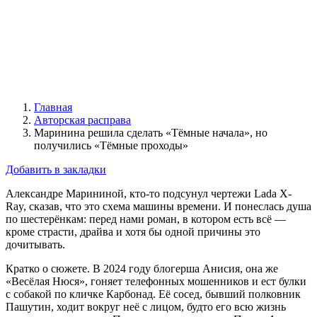
Главная
Авторская расправа
Маринина решила сделать «Тёмные начала», но
получились «Тёмные проходы»
Добавить в закладки
Александре Марининой, кто-то подсунул чертежи Lada X-
Ray, сказав, что это схема машины времени. И понеслась душа
по шестерёнкам: перед нами роман, в котором есть всё —
кроме страсти, драйва и хотя бы одной причины это
дочитывать.
Кратко о сюжете. В 2024 году блогерша Анисия, она же
«Весёлая Нюся», гоняет телефонных мошенников и ест булки
с собакой по кличке Карбонад. Её сосед, бывший полковник
Пашутин, ходит вокруг неё с лицом, будто его всю жизнь