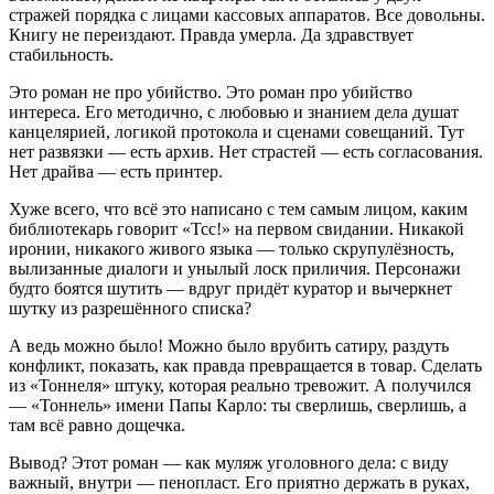
стражей порядка с лицами кассовых аппаратов. Все довольны.
Книгу не переиздают. Правда умерла. Да здравствует
стабильность.
Это роман не про убийство. Это роман про убийство
интереса. Его методично, с любовью и знанием дела душат
канцелярией, логикой протокола и сценами совещаний. Тут
нет развязки — есть архив. Нет страстей — есть согласования.
Нет драйва — есть принтер.
Хуже всего, что всё это написано с тем самым лицом, каким
библиотекарь говорит «Тсс!» на первом свидании. Никакой
иронии, никакого живого языка — только скрупулёзность,
вылизанные диалоги и унылый лоск приличия. Персонажи
будто боятся шутить — вдруг придёт куратор и вычеркнет
шутку из разрешённого списка?
А ведь можно было! Можно было врубить сатиру, раздуть
конфликт, показать, как правда превращается в товар. Сделать
из «Тоннеля» штуку, которая реально тревожит. А получился
— «Тоннель» имени Папы Карло: ты сверлишь, сверлишь, а
там всё равно дощечка.
Вывод? Этот роман — как муляж уголовного дела: с виду
важный, внутри — пенопласт. Его приятно держать в руках,