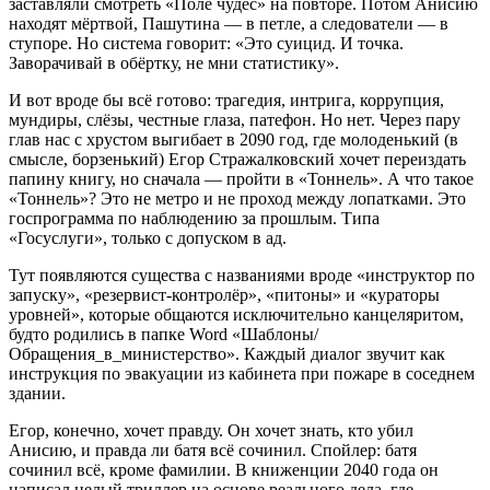
заставляли смотреть «Поле чудес» на повторе. Потом Анисию
находят мёртвой, Пашутина — в петле, а следователи — в
ступоре. Но система говорит: «Это суицид. И точка.
Заворачивай в обёртку, не мни статистику».
И вот вроде бы всё готово: трагедия, интрига, коррупция,
мундиры, слёзы, честные глаза, патефон. Но нет. Через пару
глав нас с хрустом выгибает в 2090 год, где молоденький (в
смысле, борзенький) Егор Стражалковский хочет переиздать
папину книгу, но сначала — пройти в «Тоннель». А что такое
«Тоннель»? Это не метро и не проход между лопатками. Это
госпрограмма по наблюдению за прошлым. Типа
«Госуслуги», только с допуском в ад.
Тут появляются существа с названиями вроде «инструктор по
запуску», «резервист-контролёр», «питоны» и «кураторы
уровней», которые общаются исключительно канцеляритом,
будто родились в папке Word «Шаблоны/
Обращения_в_министерство». Каждый диалог звучит как
инструкция по эвакуации из кабинета при пожаре в соседнем
здании.
Егор, конечно, хочет правду. Он хочет знать, кто убил
Анисию, и правда ли батя всё сочинил. Спойлер: батя
сочинил всё, кроме фамилии. В книженции 2040 года он
написал целый триллер на основе реального дела, где