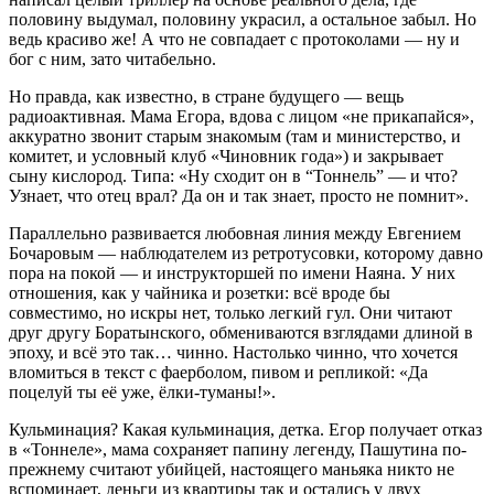
половину выдумал, половину украсил, а остальное забыл. Но
ведь красиво же! А что не совпадает с протоколами — ну и
бог с ним, зато читабельно.
Но правда, как известно, в стране будущего — вещь
радиоактивная. Мама Егора, вдова с лицом «не прикапайся»,
аккуратно звонит старым знакомым (там и министерство, и
комитет, и условный клуб «Чиновник года») и закрывает
сыну кислород. Типа: «Ну сходит он в “Тоннель” — и что?
Узнает, что отец врал? Да он и так знает, просто не помнит».
Параллельно развивается любовная линия между Евгением
Бочаровым — наблюдателем из ретротусовки, которому давно
пора на покой — и инструкторшей по имени Наяна. У них
отношения, как у чайника и розетки: всё вроде бы
совместимо, но искры нет, только легкий гул. Они читают
друг другу Боратынского, обмениваются взглядами длиной в
эпоху, и всё это так… чинно. Настолько чинно, что хочется
вломиться в текст с фаерболом, пивом и репликой: «Да
поцелуй ты её уже, ёлки-туманы!».
Кульминация? Какая кульминация, детка. Егор получает отказ
в «Тоннеле», мама сохраняет папину легенду, Пашутина по-
прежнему считают убийцей, настоящего маньяка никто не
вспоминает, деньги из квартиры так и остались у двух