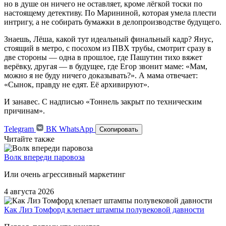
но в душе он ничего не оставляет, кроме лёгкой тоски по
настоящему детективу. По Марининой, которая умела плести
интригу, а не собирать бумажки в делопроизводстве будущего.
Знаешь, Лёша, какой тут идеальный финальный кадр? Янус,
стоящий в метро, с посохом из ПВХ трубы, смотрит сразу в
две стороны — одна в прошлое, где Пашутин тихо вяжет
верёвку, другая — в будущее, где Егор звонит маме: «Мам,
можно я не буду ничего доказывать?». А мама отвечает:
«Сынок, правду не едят. Её архивируют».
И занавес. С надписью «Тоннель закрыт по техническим
причинам».
Telegram
ВК
WhatsApp
Скопировать
Читайте также
Волк впереди паровоза
Или очень агрессивный маркетинг
4 августа 2026
Как Лиз Томфорд клепает штампы полувековой давности