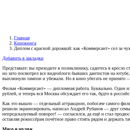
Главная
Кинокнига
Диплом с красной дорожкой: как «Коммерсант» сел за чу
Добавить в закладки
Представьте: вы приходите в поликлинику, садитесь в кресло с
но зато посмотрел все видеоблоги бывших дантистов на ютубе,
выплюнули тампон и убежали. Но в кино убегать не принято — т
Фильм «Коммерсант» — дипломная работа. Буквально. Один из 
рублей, и теперь вся Москва обсуждает его так, будто в росси
Как это вышло — отдельный аттракцион, побогаче самого фил
решили экранизировать, написал Андрей Рубанов — друг семьи,
непредсказуемый поворот! — согласился, да ещё и стал продюсер
оставляя режиссёрам почётное право стоять рядом и держать т
Мясо и муляж