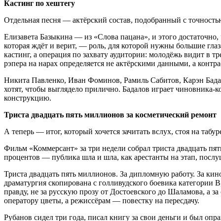
Кастинг по хештегу
Отдельная песня — актёрский состав, подобранный с точность
Елизавета Базыкина — из «Слова пацана», и этого достаточно,
которая ждёт и верит, — роль, для которой нужны большие гла
кастинг, а операция по захвату аудитории: молодёжь видит в тр
рэпера на нарах определяется не актёрскими данными, а контр
Никита Павленко, Иван Фоминов, Рамиль Сабитов, Карэн Бадал
хотят, чтобы выглядело прилично. Бадалов играет чиновника-к
конструкцию.
Триста двадцать пять миллионов за косметический ремонт
А теперь — итог, который хочется зачитать вслух, стоя на таб
Фильм «Коммерсант» за три недели собрал триста двадцать пя
процентов — публика шла и шла, как арестанты на этап, послу
Триста двадцать пять миллионов. За дипломную работу. За кино
драматургия скопирована с голливудского боевика категории B
правду, не за русскую прозу от Достоевского до Шаламова, а з
оператору цветы, а режиссёрам — повестку на пересдачу.
Рубанов сидел три года, писал книгу за свои деньги и был опр