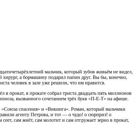
вадцатичетырёхлетний мальчик, который зубов живьём не видел,
й хирург, а бормашину подарил папин друг. Вы бы, конечно,
ста человек в зале уже решили, что им нравится.
в прокат, в прокате собрал триста двадцать пять миллионов
гипноза, вызванного сочетанием трёх букв «П-Е-Т» на афише.
 «Союза спасения» и «Викинга». Роман, который мальчики
авили агенту Петрова, и тот — о чудо! о сюрприз! о
сеет, сам жнёт, сам молотит и сам отгружает зерно в прокат,