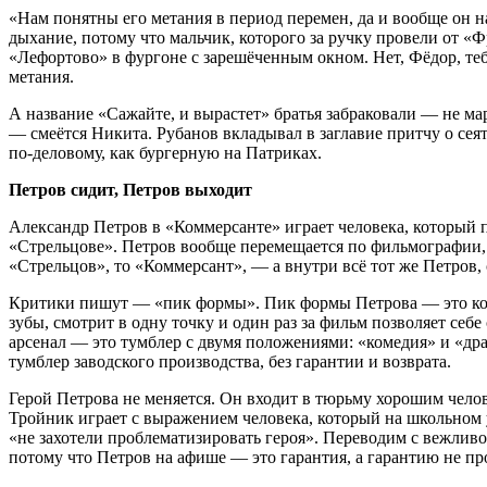
«Нам понятны его метания в период перемен, да и вообще он н
дыхание, потому что мальчик, которого за ручку провели от «Ф
«Лефортово» в фургоне с зарешёченным окном. Нет, Фёдор, теб
метания.
А название «Сажайте, и вырастет» братья забраковали — не ма
— смеётся Никита. Рубанов вкладывал в заглавие притчу о сея
по-деловому, как бургерную на Патриках.
Петров сидит, Петров выходит
Александр Петров в «Коммерсанте» играет человека, который п
«Стрельцове». Петров вообще перемещается по фильмографии, к
«Стрельцов», то «Коммерсант», — а внутри всё тот же Петров, 
Критики пишут — «пик формы». Пик формы Петрова — это когд
зубы, смотрит в одну точку и один раз за фильм позволяет себе
арсенал — это тумблер с двумя положениями: «комедия» и «др
тумблер заводского производства, без гарантии и возврата.
Герой Петрова не меняется. Он входит в тюрьму хорошим чел
Тройник играет с выражением человека, который на школьном 
«не захотели проблематизировать героя». Переводим с вежливого
потому что Петров на афише — это гарантия, а гарантию не пр