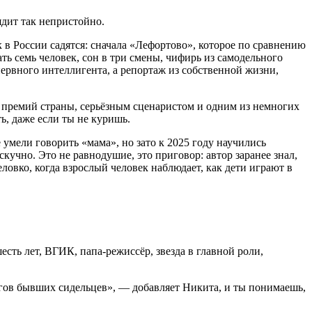
ядит так непристойно.
к в России садятся: сначала «Лефортово», которое по сравнению
ать семь человек, сон в три смены, чифирь из самодельного
ервного интеллигента, а репортаж из собственной жизни,
ых премий страны, серьёзным сценаристом и одним из немногих
ть, даже если ты не куришь.
умели говорить «мама», но зато к 2025 году научились
кучно. Это не равнодушие, это приговор: автор заранее знал,
неловко, когда взрослый человек наблюдает, как дети играют в
есть лет, ВГИК, папа-режиссёр, звезда в главной роли,
гов бывших сидельцев», — добавляет Никита, и ты понимаешь,