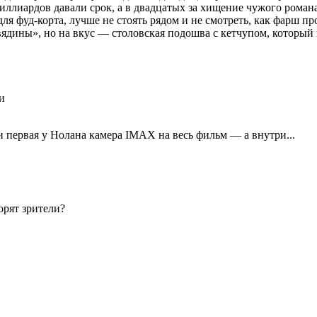
ллиардов давали срок, а в двадцатых за хищение чужого романа
для фуд-корта, лучше не стоять рядом и не смотреть, как фарш п
овядины», но на вкус — столовская подошва с кетчупом, который
и первая у Нолана камера IMAX на весь фильм — а внутри...
орят зрители?