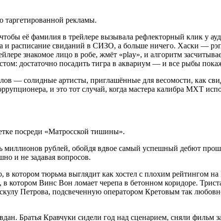
ю таргетированной рекламы.
 чтобы её фамилия в трейлере вызывала рефлекторный клик у ауд
за и расписание свиданий в СИЗО, а больше ничего. Хаски — рэп
ейлере знакомое лицо в робе, жмёт «play», и алгоритм засчитыва
астом: достаточно посадить тигра в аквариум — и все рыбы пок
ов — солидные артисты, приглашённые для весомости, как свид
оррупционера, и это тот случай, когда мастера калибра МХТ исп
уретке посреди «Матросской тишины».
ть миллионов рублей, обойдя вдвое самый успешный дебют прошл
шно и не задавая вопросов.
, в котором тюрьма выглядит как хостел с плохим рейтингом на Б
, в котором Винс Вон ломает черепа в бетонном коридоре. Трист
а скулу Петрова, подсвеченную оператором Кретовым так любовно
авдан. Братья Кравчуки сидели год над сценарием, сняли фильм 