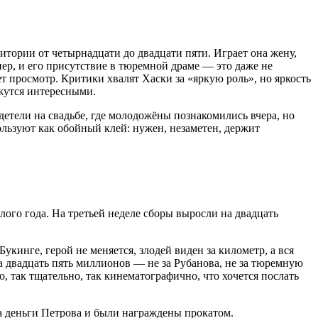
итории от четырнадцати до двадцати пяти. Играет она жену,
ер, и его присутствие в тюремной драме — это даже не
ет просмотр. Критики хвалят Хаски за «яркую роль», но яркость
ажутся интересными.
етели на свадьбе, где молодожёны познакомились вчера, но
ользуют как обойный клей: нужен, незаметен, держит
ого года. На третьей неделе сборы выросли на двадцать
укинге, герой не меняется, злодей виден за километр, а вся
а двадцать пять миллионов — не за Рубанова, не за тюремную
, так тщательно, так кинематографично, что хочется послать
за деньги Петрова и были награждены прокатом.