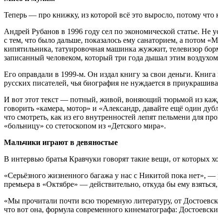
Теперь — про книжку, из которой всё это выросло, потому что 
Андрей Рубанов в 1996 году сел по экономической статье. Не у
с тем, что было дальше, показалось ему санаторием, а потом «
кипятильника, татуировочная машинка жужжит, телевизор борм
записанный человеком, который три года дышал этим воздухом, 
Его оправдали в 1999-м. Он издал книгу за свои деньги. Книг
русских писателей, чья биография не нуждается в приукрашивани
И вот этот текст — потный, живой, воняющий тюрьмой из кажд
говорить «камера, мотор» и «Александр, давайте ещё один дубл
что смотреть, как из его внутренностей лепят пельмени для про
«больницу» со стетоскопом из «Детского мира».
Мальчики играют в девяностые
В интервью братья Кравчуки говорят такие вещи, от которых хо
«Серьёзного жизненного багажа у нас с Никитой пока нет», — р
премьера в «Октябре» — действительно, откуда бы ему взяться, 
«Мы прочитали почти всю тюремную литературу, от Достоевск
что вот она, формула современного кинематографа: Достоевск