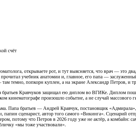
жой счёт
томатолога, открываете рот, и тут выясняется, что врач — это д
 прочитал учебник анатомии и, главное, его папа — заслуженны
ам темно, попкорн куплен, а на экране Александр Петров, и три
братьев Кравчуков защищал ею диплом во ВГИКе. Диплом пошёл 
йском кинематографе произошло событие, а не случай массового 
ьма. Папа братьев — Андрей Кравчук, постановщик «Адмирала»,
 папин сценарист, автор того самого «Викинга». Сценарий отпр
ом, потому что Петров в 2026 году уже не актёр, а комбайн: сам 
абличку «мы тоже участвовали».