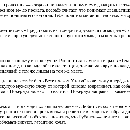
аш ровесник — когда он попадает в тюрьму, ему двадцать шесть»
рендзоны» до проката, всерьёз считает, что понимает двадцатиш
е не понятны его метания. Тебе понятны метания человека, кото
ркетингово. «Представьте, вы говорите друзьям: я посмотрел «С
теле и горькую двусмысленность русского языка, а мальчики реш
опал в тюрьму и стал лучше. Ровно то же самое он играл в «Тек
ак поезд по кольцевой: те же станции, тот же маршрут, но кажд
сидящий с тем же лицом на том же месте.
а он перестаёт быть Весельчаком У из «Сто лет тому вперёд» 
 скупую мужскую слезу, от которой кинозал вздрагивает, как соб
ама». Повернул налево — скалится. Повернул направо — камене
овеком — и выходит хорошим человеком. Любит семью в первом 
утреннике получил роль волка и решил не выходить из образа до
 на русский: побоялись показать, что Рубанов — не ангел, а чел
облематизируют, гарантию холят.