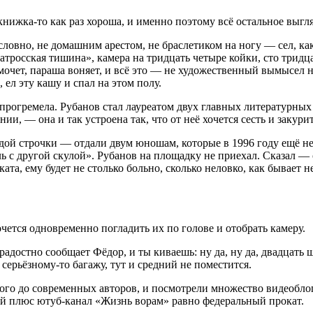
книжка-то как раз хороша, и именно поэтому всё остальное выгл
словно, не домашним арестом, не браслетиком на ногу — сел, ка
Матросская тишина», камера на тридцать четыре койки, сто тридц
очет, параша воняет, и всё это — не художественный вымысел н
ел эту кашу и спал на этом полу.
а прогремела. Рубанов стал лауреатом двух главных литературн
и, — она и так устроена так, что от неё хочется сесть и закури
ой строчки — отдали двум юношам, которые в 1996 году ещё не 
ь с другой скулой». Рубанов на площадку не приехал. Сказал — с
ката, ему будет не столько больно, сколько неловко, как бывает 
чется одновременно погладить их по голове и отобрать камеру.
адостно сообщает Фёдор, и ты киваешь: ну да, ну да, двадцать ш
серьёзному-то багажу, тут и средний не поместится.
ого до современных авторов, и посмотрели множество видеобло
ий плюс ютуб-канал «Жизнь ворам» равно федеральный прокат.