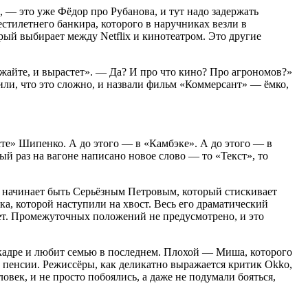
, — это уже Фёдор про Рубанова, и тут надо задержать
естилетнего банкира, которого в наручниках везли в
рый выбирает между Netflix и кинотеатром. Это другие
ажайте, и вырастет». — Да? И про что кино? Про агрономов?»
или, что это сложно, и назвали фильм «Коммерсант» — ёмко,
сте» Шипенко. А до этого — в «Камбэке». А до этого — в
ый раз на вагоне написано новое слово — то «Текст», то
и начинает быть Серьёзным Петровым, который стискивает
ака, которой наступили на хвост. Весь его драматический
ет. Промежуточных положений не предусмотрено, и это
кадре и любит семью в последнем. Плохой — Миша, которого
 пенсии. Режиссёры, как деликатно выражается критик Okko,
овек, и не просто побоялись, а даже не подумали бояться,