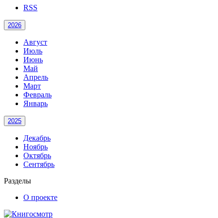
RSS
2026
Август
Июль
Июнь
Май
Апрель
Март
Февраль
Январь
2025
Декабрь
Ноябрь
Октябрь
Сентябрь
Разделы
О проекте