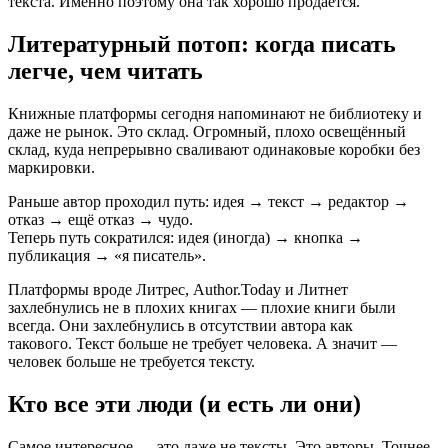
текста. Именно поэтому она так хорошо продаётся.
Литературный потоп: когда писать
легче, чем читать
Книжные платформы сегодня напоминают не библиотеку и
даже не рынок. Это склад. Огромный, плохо освещённый
склад, куда непрерывно сваливают одинаковые коробки без
маркировки.
Раньше автор проходил путь: идея → текст → редактор →
отказ → ещё отказ → чудо.
Теперь путь сократился: идея (иногда) → кнопка →
публикация → «я писатель».
Платформы вроде Литрес, Author.Today и Литнет
захлебнулись не в плохих книгах — плохие книги были
всегда. Они захлебнулись в отсутствии автора как
такового. Текст больше не требует человека. А значит —
человек больше не требуется тексту.
Кто все эти люди (и есть ли они)
Самое интересное — это даже не тексты. Это авторы. Точнее,