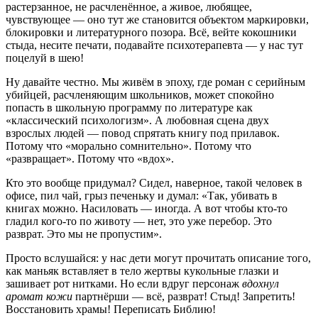
растерзанное, не расчленённое, а живое, любящее,
чувствующее — оно тут же становится объектом маркировки,
блокировки и литературного позора. Всё, вейте кокошники
стыда, несите печати, подавайте психотерапевта — у нас тут
поцелуй в шею!
Ну давайте честно. Мы живём в эпоху, где роман с серийным
убийцей, расчленяющим школьников, может спокойно
попасть в школьную программу по литературе как
«классический психологизм». А любовная сцена двух
взрослых людей — повод спрятать книгу под прилавок.
Потому что «морально сомнительно». Потому что
«развращает». Потому что «вдох».
Кто это вообще придумал? Сидел, наверное, такой человек в
офисе, пил чай, грыз печеньку и думал: «Так, убивать в
книгах можно. Насиловать — иногда. А вот чтобы кто-то
гладил кого-то по животу — нет, это уже перебор. Это
разврат. Это мы не пропустим».
Просто вслушайся: у нас дети могут прочитать описание того,
как маньяк вставляет в тело жертвы кукольные глазки и
зашивает рот нитками. Но если вдруг персонаж
вдохнул
аромат кожи
партнёрши — всё, разврат! Стыд! Запретить!
Восстановить храмы! Переписать Библию!