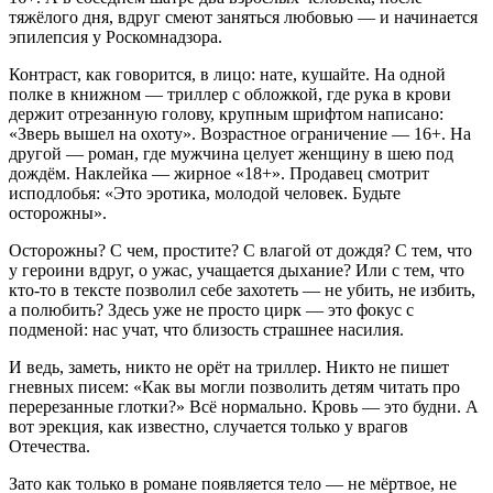
тяжёлого дня, вдруг смеют заняться любовью — и начинается
эпилепсия у Роскомнадзора.
Контраст, как говорится, в лицо: нате, кушайте. На одной
полке в книжном — триллер с обложкой, где рука в крови
держит отрезанную голову, крупным шрифтом написано:
«Зверь вышел на охоту». Возрастное ограничение — 16+. На
другой — роман, где мужчина целует женщину в шею под
дождём. Наклейка — жирное «18+». Продавец смотрит
исподлобья: «Это эротика, молодой человек. Будьте
осторожны».
Осторожны? С чем, простите? С влагой от дождя? С тем, что
у героини вдруг, о ужас, учащается дыхание? Или с тем, что
кто-то в тексте позволил себе захотеть — не убить, не избить,
а полюбить? Здесь уже не просто цирк — это фокус с
подменой: нас учат, что близость страшнее насилия.
И ведь, заметь, никто не орёт на триллер. Никто не пишет
гневных писем: «Как вы могли позволить детям читать про
перерезанные глотки?» Всё нормально. Кровь — это будни. А
вот эрекция, как известно, случается только у врагов
Отечества.
Зато как только в романе появляется тело — не мёртвое, не