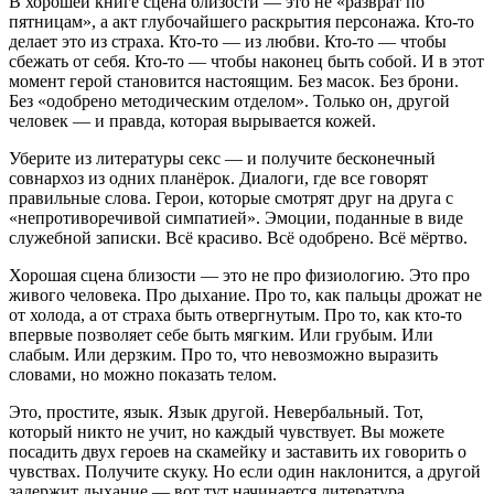
В хорошей книге сцена близости — это не «разврат по
пятницам», а акт глубочайшего раскрытия персонажа. Кто-то
делает это из страха. Кто-то — из любви. Кто-то — чтобы
сбежать от себя. Кто-то — чтобы наконец быть собой. И в этот
момент герой становится настоящим. Без масок. Без брони.
Без «одобрено методическим отделом». Только он, другой
человек — и правда, которая вырывается кожей.
Уберите из литературы секс — и получите бесконечный
совнархоз из одних планёрок. Диалоги, где все говорят
правильные слова. Герои, которые смотрят друг на друга с
«непротиворечивой симпатией». Эмоции, поданные в виде
служебной записки. Всё красиво. Всё одобрено. Всё мёртво.
Хорошая сцена близости — это не про физиологию. Это про
живого человека. Про дыхание. Про то, как пальцы дрожат не
от холода, а от страха быть отвергнутым. Про то, как кто-то
впервые позволяет себе быть мягким. Или грубым. Или
слабым. Или дерзким. Про то, что невозможно выразить
словами, но можно показать телом.
Это, простите, язык. Язык другой. Невербальный. Тот,
который никто не учит, но каждый чувствует. Вы можете
посадить двух героев на скамейку и заставить их говорить о
чувствах. Получите скуку. Но если один наклонится, а другой
задержит дыхание — вот тут начинается литература.