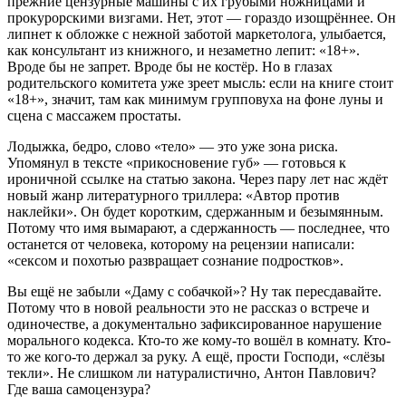
прежние цензурные машины с их грубыми ножницами и
прокурорскими визгами. Нет, этот — гораздо изощрённее. Он
липнет к обложке с нежной заботой маркетолога, улыбается,
как консультант из книжного, и незаметно лепит: «18+».
Вроде бы не запрет. Вроде бы не костёр. Но в глазах
родительского комитета уже зреет мысль: если на книге стоит
«18+», значит, там как минимум групповуха на фоне луны и
сцена с массажем простаты.
Лодыжка, бедро, слово «тело» — это уже зона риска.
Упомянул в тексте «прикосновение губ» — готовься к
ироничной ссылке на статью закона. Через пару лет нас ждёт
новый жанр литературного триллера: «Автор против
наклейки». Он будет коротким, сдержанным и безымянным.
Потому что имя вымарают, а сдержанность — последнее, что
останется от человека, которому на рецензии написали:
«сексом и похотью развращает сознание подростков».
Вы ещё не забыли «Даму с собачкой»? Ну так пересдавайте.
Потому что в новой реальности это не рассказ о встрече и
одиночестве, а документально зафиксированное нарушение
морального кодекса. Кто-то же кому-то вошёл в комнату. Кто-
то же кого-то держал за руку. А ещё, прости Господи, «слёзы
текли». Не слишком ли натуралистично, Антон Павлович?
Где ваша самоцензура?