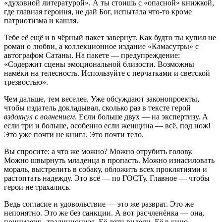
«духовной литературой». А ты стоишь с «опасной» книжкой,
где главная героиня, не дай Бог, испытала что-то кроме
патриотизма и кашля.
Тебе её ещё и в чёрный пакет завернут. Как будто ты купил не
роман о любви, а коллекционное издание «Камасутры» с
автографом Сатаны. На пакете — предупреждение:
«Содержит сцены эмоциональной близости. Возможны
намёки на телесность. Используйте с перчатками и светской
трезвостью».
Чем дальше, тем веселее. Уже обсуждают законопроекты,
чтобы издатель докладывал, сколько раз в тексте герой
вздохнул с волнением
. Если больше двух — на экспертизу. А
если три и больше, особенно если женщина — всё, под нож!
Это уже почти не книга. Это почти тело.
Вы спросите: а что же можно? Можно отрубить голову.
Можно швырнуть младенца в пропасть. Можно изнасиловать
мораль, выстрелить в собаку, обложить всех проклятиями и
растоптать надежду. Это всё — по ГОСТу. Главное — чтобы
герои не трахались.
Ведь согласие и удовольствие — это же разврат. Это же
непонятно. Это же без санкции. А вот расчленёнка — она,
понимаешь, традиционная. Её дети видели. Её в кино