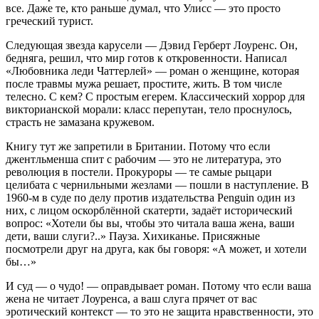
все. Даже те, кто раньше думал, что Улисс — это просто
греческий турист.
Следующая звезда карусели — Дэвид Герберт Лоуренс. Он,
бедняга, решил, что мир готов к откровенности. Написал
«Любовника леди Чаттерлей» — роман о женщине, которая
после травмы мужа решает, простите, жить. В том числе
телесно. С кем? С простым егерем. Классический хоррор для
викторианской морали: класс перепутан, тело проснулось,
страсть не замазана кружевом.
Книгу тут же запретили в Британии. Потому что если
джентльменша спит с рабочим — это не литература, это
революция в постели. Прокуроры — те самые рыцари
целибата с чернильными жезлами — пошли в наступление. В
1960‑м в суде по делу против издательства Penguin один из
них, с лицом оскорблённой скатерти, задаёт исторический
вопрос: «Хотели бы вы, чтобы это читала ваша жена, ваши
дети, ваши слуги?..» Пауза. Хихиканье. Присяжные
посмотрели друг на друга, как бы говоря: «А может, и хотели
бы…»
И суд — о чудо! — оправдывает роман. Потому что если ваша
жена не читает Лоуренса, а ваш слуга прячет от вас
эротический контекст — то это не защита нравственности, это