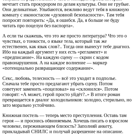
мечтает стать прокурором по делам культуры. Они не грубые.
Они деликатные. Улыбаются, вежливо ведут тебя в книжную
комнату с иконостасом «духовной безопасности». Там тебя
попросят повторить: «Да, я ошибся. Да, я больше не буду
читать про поцелуи без паспорта».
А если ты скажешь, что это же просто литература? Что это о
чувствах, о тонкости, о языке тела, который так же
естественен, как язык слов?.. Тогда они вынесут тебе диагноз.
Ибо на каждый аргумент у них есть «регламент» и
«предписание». На каждую сцену — скрин с кодом
правонарушения. А на каждое волнение — маркер
«потенциально развращающее содержание».
Секс, любовь, телесность — всё это уходит в подполье.
Сначала тебе просто предлагают убрать сцену. Потом
советуют заменить «поцеловал» на «склонился». Потом
говорят: «А может, герой просто уйдёт?..» В итоге роман
превращается в диалог холодильников: холодно, стерильно, но
зато морально устойчиво.
Книжная постель — теперь место преступления. Оставь там
героя — и проснись обвиняемым. Хочешь писать о взрослом
человеке, переживающем близость? Заполняй анкету,
прикладывай СНИЛС и получай разрешение на описание.