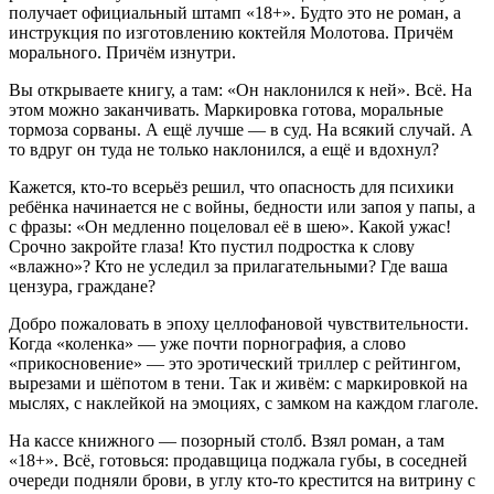
получает официальный штамп «18+». Будто это не роман, а
инструкция по изготовлению коктейля Молотова. Причём
морального. Причём изнутри.
Вы открываете книгу, а там: «Он наклонился к ней». Всё. На
этом можно заканчивать. Маркировка готова, моральные
тормоза сорваны. А ещё лучше — в суд. На всякий случай. А
то вдруг он туда не только наклонился, а ещё и вдохнул?
Кажется, кто-то всерьёз решил, что опасность для психики
ребёнка начинается не с войны, бедности или запоя у папы, а
с фразы: «Он медленно поцеловал её в шею». Какой ужас!
Срочно закройте глаза! Кто пустил подростка к слову
«влажно»? Кто не уследил за прилагательными? Где ваша
цензура, граждане?
Добро пожаловать в эпоху целлофановой чувствительности.
Когда «коленка» — уже почти порнография, а слово
«прикосновение» — это эротический триллер с рейтингом,
вырезами и шёпотом в тени. Так и живём: с маркировкой на
мыслях, с наклейкой на эмоциях, с замком на каждом глаголе.
На кассе книжного — позорный столб. Взял роман, а там
«18+». Всё, готовься: продавщица поджала губы, в соседней
очереди подняли брови, в углу кто-то крестится на витрину с