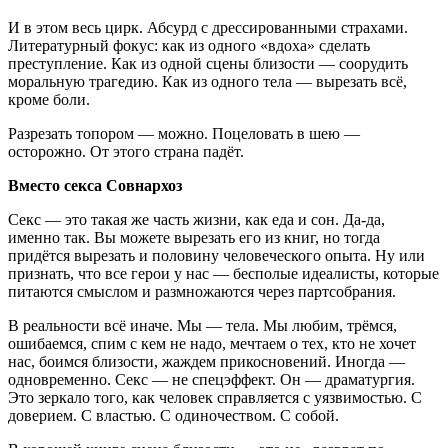
И в этом весь цирк. Абсурд с дрессированными страхами.
Литературный фокус: как из одного «вдоха» сделать
преступление. Как из одной сцены близости — соорудить
моральную трагедию. Как из одного тела — вырезать всё,
кроме боли.
Разрезать топором — можно. Поцеловать в шею —
осторожно. От этого страна падёт.
Вместо секса Совнархоз
Секс — это такая же часть жизни, как еда и сон. Да-да,
именно так. Вы можете вырезать его из книг, но тогда
придётся вырезать и половину человеческого опыта. Ну или
признать, что все герои у нас — бесполые идеалисты, которые
питаются смыслом и размножаются через партсобрания.
В реальности всё иначе. Мы — тела. Мы любим, трёмся,
ошибаемся, спим с кем не надо, мечтаем о тех, кто не хочет
нас, боимся близости, жаждем прикосновений. Иногда —
одновременно. Секс — не спецэффект. Он — драматургия.
Это зеркало того, как человек справляется с уязвимостью. С
доверием. С властью. С одиночеством. С собой.