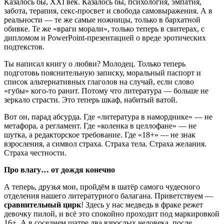
Казалось бы, XXI век. Казалось бы, психология, эмпатия,
забота, терапия, секс-просвет и свобода самовыражения. А в
реальности — те же самые ножницы, только в бархатной
обивке. Те же «враги морали», только теперь в свитерах, с
дипломом и PowerPoint-презентацией о вреде эротических
подтекстов.
Ты написал книгу о любви? Молодец. Только теперь
подготовь пояснительную записку, моральный паспорт и
список альтернативных глаголов на случай, если слово
«губы» кого-то ранит. Потому что литература — больше не
зеркало страсти. Это теперь шкаф, набитый ватой.
Вот он, парад абсурда. Где «литература в наморднике» — не
метафора, а регламент. Где «коленка в целлофане» — не
шутка, а редакторское требование. Где «18+» — не знак
взросления, а символ страха. Страха тела. Страха желания.
Страха честности.
Про влагу… от дождя конечно
А теперь, друзья мои, пройдём в шатёр самого чудесного
отделения нашего литературного балагана. Приветствуем —
сравнительный цирк
! Здесь у нас медведь в фраке режет
девочку пилой, и всё это спокойно проходит под маркировкой
16+. А в соседнем шатре два взрослых человека, после