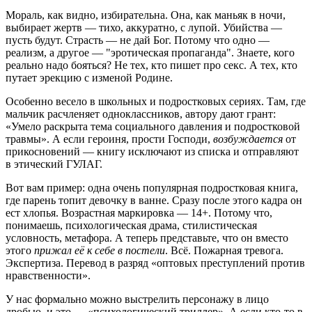
Мораль, как видно, избирательна. Она, как маньяк в ночи,
выбирает жертв — тихо, аккуратно, с лупой. Убийства —
пусть будут. Страсть — не дай Бог. Потому что одно —
реализм, а другое — "эротическая пропаганда". Знаете, кого
реально надо бояться? Не тех, кто пишет про секс. А тех, кто
путает эрекцию с изменой Родине.
Особенно весело в школьных и подростковых сериях. Там, где
мальчик расчленяет одноклассников, автору дают грант:
«Умело раскрыта тема социального давления и подростковой
травмы». А если героиня, прости Господи,
возбуждается
от
прикосновений — книгу исключают из списка и отправляют
в этический ГУЛАГ.
Вот вам пример: одна очень популярная подростковая книга,
где парень топит девочку в ванне. Сразу после этого кадра он
ест хлопья. Возрастная маркировка — 14+. Потому что,
понимаешь, психологическая драма, стилистическая
условность, метафора. А теперь представьте, что он вместо
этого
прижал её к себе в постели
. Всё. Пожарная тревога.
Экспертиза. Перевод в разряд «оптовых преступлений против
нравственности».
У нас формально можно выстрелить персонажу в лицо
дробью, и это — «психологический триллер». А если кто-то в