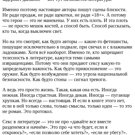
Именно поэтому настоящие авторы пишут сцены близости.
Не ради продаж, не ради щекотки, не ради «18+». А потому
что герои — это не манекены. У них есть плоть. И эта плоть
— не просто мешок костей, а способ быть. Способ рассказать,
кто ты, когда выключен свет.
Но на это смотрят, как будто авторы — какие-то фетишисты,
пишущие исключительно в подвале, при свечах и с влажными
ладошками. Хотя всё наоборот. Именно те, кто запрещают
телесность в литературе, кажутся теми самыми
извращенцами. Потому что они придают сексу какую-то
запредельную важность. Как будто прикосновение — это
оружие. Как будто возбуждение — это угроза национальной
безопасности. Как будто стоны — сигнал тревоги.
А ведь это просто жизнь. Такая, какая она есть. Иногда
нежная. Иногда страстная. Иногда дикая. Иногда — пугающе
хрупкая. Но всегда — настоящая. И если в книге этого нет,
если в ней только слова, только смыслы, только идеи — то это
не роман. Это протокол.
Секс в литературе — это не про «давайте все вместе
разденемся и начнём». Это про «а что будет, если я
откроюсь?», «если позволю себе хотеть?», «если не убегу?».