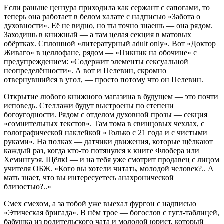
Если раньше цензура приходила как сержант с сапогами, то
теперь она работает в белом халате с надписью «Забота о
духовности». Её не видно, но ты точно знаешь — она рядом.
Заходишь в книжный — а там целая секция в матовых
обёртках. Сплошной «литературный adult only». Вот «Доктор
Живаго» в целлофане, рядом — «Пикник на обочине» с
предупреждением: «Содержит элементы сексуальной
неопределённости». А вот и Пелевин, скромно
отвернувшийся в угол, — просто потому что он Пелевин.
Открытие любого книжного магазина в будущем — это почти
исповедь. Стеллажи будут выстроены по степени
богоугодности. Рядом с отделом духовной прозы — секция
«сомнительных текстов». Там тома в свинцовых чехлах, с
голографической наклейкой «Только с 21 года и с чистыми
руками». На полках — датчики движения, которые щёлкают
каждый раз, когда кто-то потянулся к книге Флобера или
Хемингуэя. Щёлк! — и на тебя уже смотрит продавец с лицом
учителя ОБЖ. «Кого вы хотели читать, молодой человек?.. А
мать знает, что вы интересуетесь анахронической
близостью?..»
Смех смехом, а за тобой уже выехал фургон с надписью
«Этическая бригада». В нём трое — богослов с гугл-таблицей,
бабушка из родительского чата и молодой юрист, который