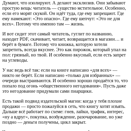
Думают, что изолируют. А делают эксклюзив. Они забывают
простую вещь: читатель — существо мстительное. Особенно,
если его морят скукой. Он идёт туда, где ему запрещают. Где
ему намекают: «Это опасно». Где ему шепчут: «Это не для
всех». Потому что именно там — жизнь.
И вот сидит этот самый читатель, гуглит по названию,
находит PDF, скачивает, читает, возвращается в магазин… и
берёт в бумаге. Потому что книжка, которую хотели
запретить, всегда вкуснее. Это как пирожок, который упал на
пол: грязный, но твой. И особенно вкусный, если есть запрет
на углеводы.
У нас ведь всё так: если на книге написано «для всех» —
никто не берёт. Если написано «только для избранных» —
очереди выстраиваются. И особенно хорошо продаётся то, что
попало под огонь «общественного негодования». Пусть даже
это негодование придумали сами пиарщики.
Есть такой подвид издательской магии: когда у тебя плохие
продажи — просто пожалуйся в сеть, что книгу хотят изъять.
Дальше всё работает по схеме: гнев, лайки, трафик, интерес,
«ну а вдруг», покупка, возбуждение, разочарование, но уже
поздно — деньги получены, цикл закрыт.