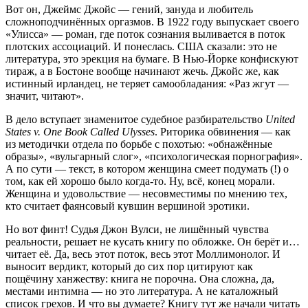
Вот он, Джеймс Джойс — гений, зануда и любитель
сложноподчинённых оргазмов. В 1922 году выпускает своего
«Улисса» — роман, где поток сознания выливается в поток
плотских ассоциаций. И понеслась. США сказали: это не
литература, это эрекция на бумаге. В Нью-Йорке конфискуют
тираж, а в Бостоне вообще начинают жечь. Джойс же, как
истинный ирландец, не теряет самообладания: «Раз жгут —
значит, читают».
В дело вступает знаменитое судебное разбирательство
United
States v. One Book Called Ulysses
. Риторика обвинения — как
из методички отдела по борьбе с похотью: «обнажённые
образы», «вульгарный слог», «психологическая порнография».
А по сути — текст, в котором женщина смеет подумать (!) о
том, как ей хорошо было когда-то. Ну, всё, конец морали.
Женщина и удовольствие — несовместимы по мнению тех,
кто считает фаянсовый кувшин вершиной эротики.
Но вот финт! Судья Джон Вулси, не лишённый чувства
реальности, решает не кусать книгу по обложке. Он берёт и…
читает её. Да, весь этот поток, весь этот Моллимонолог. И
выносит вердикт, который до сих пор цитируют как
пощёчину ханжеству: книга не порочна. Она сложна, да,
местами интимна — но это литература. А не каталожный
список грехов. И что вы думаете? Книгу тут же начали читать