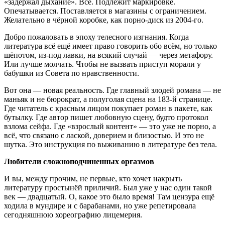
«задержал дыхание». Всё. Подлежит маркировке.
Опечатывается. Поставляется в магазины с ограничением.
Желательно в чёрной коробке, как порно-диск из 2004-го.
Добро пожаловать в эпоху телесного изгнания. Когда
литература всё ещё имеет право говорить обо всём, но только
шёпотом, из‑под лавки, на всякий случай — через метафору.
Или лучше молчать. Чтобы не вызвать приступ морали у
бабушки из Совета по нравственности.
Вот она — новая реальность. Где главный злодей романа — не
маньяк и не бюрократ, а полуголая сцена на 183-й странице.
Где читатель с красным лицом покупает роман в пакете, как
бутылку. Где автор пишет любовную сцену, будто протокол
взлома сейфа. Где «взрослый контент» — это уже не порно, а
всё, что связано с лаской, доверием и близостью. И это не
шутка. Это инструкция по выживанию в литературе без тела.
Любители сложноподчиненных оргазмов
И вы, между прочим, не первые, кто хочет накрыть
литературу простынёй приличий. Был уже у нас один такой
век — двадцатый. О, какое это было время! Там цензура ещё
ходила в мундире и с барабанами, но уже репетировала
сегодняшнюю хореографию лицемерия.