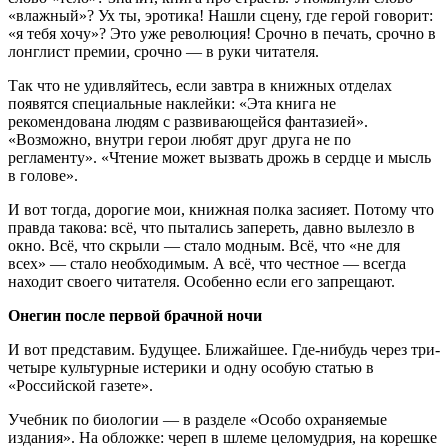
«влажный»? Ух ты, эротика! Нашли сцену, где герой говорит:
«я тебя хочу»? Это уже революция! Срочно в печать, срочно в
лонглист премии, срочно — в руки читателя.
Так что не удивляйтесь, если завтра в книжных отделах
появятся специальные наклейки: «Эта книга не
рекомендована людям с развивающейся фантазией».
«Возможно, внутри герои любят друг друга не по
регламенту». «Чтение может вызвать дрожь в сердце и мысль
в голове».
И вот тогда, дорогие мои, книжная полка засияет. Потому что
правда такова: всё, что пытались запереть, давно вылезло в
окно. Всё, что скрыли — стало модным. Всё, что «не для
всех» — стало необходимым. А всё, что честное — всегда
находит своего читателя. Особенно если его запрещают.
Онегин после первой брачной ночи
И вот представим. Будущее. Ближайшее. Где‑нибудь через три-
четыре культурные истерики и одну особую статью в
«Российской газете».
Учебник по биологии — в разделе «Особо охраняемые
издания». На обложке: череп в шлеме целомудрия, на корешке