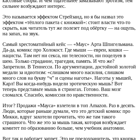
кассовые сборы. И чем тщательнее замазывают эротизм, тем
сильнее возбуждают интерес.
Это называется эффектом Стрейзанд, но я бы назвал это
эффектом «тёплого пакета с книжкой»: стоит власти что-то
скрыть, как читатель тут же полезет под обёртку — на ощупь,
на запах, на звук.
Самый хрестоматийный кейс — «Маус» Арта Шпигельмана.
Да-да, комикс про Холокост. Где мыши — евреи, кошки —
нацисты. Там нет ни секса, ни телесности, ни поцелуев в
шею. Только страдание, трагедия, память. И что же?
Запретили. В Теннесси. По аргументации, достойной золотой
медали за идиотизм: «слишком много насилия, слишком
много слов на букву “ч” и сцены наготы». Наготы у мышей,
Карл! Вы когда-нибудь видели эротическую мышь? Вот
теперь представьте мышь в стрингах. Готово. Ваш мозг
сломался. Спасибо, комиссия по нравственности.
Итог? Продажи «Мауса» взлетели в топ Amazon. Раз в десять.
Люди, которые раньше думали, что это детский комикс про
Микки, вдруг захотели прочитать, что же там такого
страшного. Что же это за мышь такая, которая возбуждает
комитет по образованию больше, чем учебник анатомии.
Вот так и работает запрет. Это не предохранитель, это кнопка