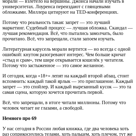
морали — взлетело на вершины. Джойса начали изучать в
университетах. Лоуренса переиздают с глянцевыми
обложками. Миллера цитируют на TED-конференциях.
Потому что реальность такая: запрет — это лучший
маркетинг. Судебный процесс — лучшая обложка. Скандал —
лучшая рекомендация. Всё, что пытались замолчать, было
прочитано. Всё, что запрещали, стали запоем изучать.
Литературная карусель морали вертится — но всегда с одной
ошибкой: кнутом разогревают интерес. Чем больше кричат
«стыд и срам», тем шире открывается кошелёк у читателя.
Потому что застыженное — это самое желанное.
И сегодня, когда «18+» лепят на каждый второй абзац, стоит
вспомнить: каждый такой ярлык — это приглашение. Каждый
запрет — это спойлер. И каждый вырезанный кусок — это та
самая сцена, которую хочется прочитать первой.
Всё, что запрещали, в итоге читали миллионы. Потому что
человек читает не глазами, а свободой.
Немного про 69
У нас сегодня в России любая книжка, где два человека хоть
раз соприкоснулись телами, хоть пальцем, хоть плечом, тут же