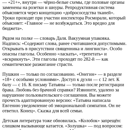
— «21+», внутри — чёрно-белые схемы, где половые органы
заменены на розетки и шнуры. Репродуктивная система
объясняется через концепцию «добрососедства тканей».
Уроки проходят при участии инспектора Росморали, который
объясняет: «Главное — не возбуждаться. Это вредно для
бюджета».
Рядом на полке — словарь Даля. Вакуумная упаковка.
Надпись: «Содержит слова, ранее считавшиеся допустимыми.
Открывать в присутствии священника и лингвиста». Особо
опасны глаголы. Особенно «ласкать», «трепетать» и
«вскрикнуть». Эти глаголы проходят по 282-й — как
семантическое разжигание страсти.
Пушкин — только по согласованию. «Онегин» — в разделе
«18+ с особыми условиями». Доступ к дуэли — с 12 лет. К
балу — с 16. К письму Татьяны — только после регистрации
брака. Любовь без брачной справки? Извините, удалено за
нарушение пользовательского соглашения. Вы можете
прочесть адаптированную версию: «Татьяна написала
Евгению уведомление об эмоциональной симпатии. Он не
ответил. Конец». Сказка для всей семьи.
Детская литература тоже обновилась. «Колобок» запрещён:
слишком вызывающе катается. «Золушка» — под вопросом: