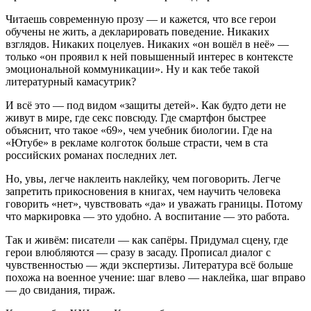
Читаешь современную прозу — и кажется, что все герои
обучены не жить, а декларировать поведение. Никаких
взглядов. Никаких поцелуев. Никаких «он вошёл в неё» —
только «он проявил к ней повышенный интерес в контексте
эмоциональной коммуникации». Ну и как тебе такой
литературный камасутрик?
И всё это — под видом «защиты детей». Как будто дети не
живут в мире, где секс повсюду. Где смартфон быстрее
объяснит, что такое «69», чем учебник биологии. Где на
«Ютубе» в рекламе колготок больше страсти, чем в ста
российских романах последних лет.
Но, увы, легче наклеить наклейку, чем поговорить. Легче
запретить прикосновения в книгах, чем научить человека
говорить «нет», чувствовать «да» и уважать границы. Потому
что маркировка — это удобно. А воспитание — это работа.
Так и живём: писатели — как сапёры. Придумал сцену, где
герои влюбляются — сразу в засаду. Прописал диалог с
чувственностью — жди экспертизы. Литература всё больше
похожа на военное учение: шаг влево — наклейка, шаг вправо
— до свидания, тираж.