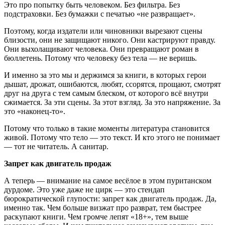
Это про попытку быть человеком. Без фильтра. Без
подстраховки. Без бумажки с печатью «не развращает».
Поэтому, когда издатели или чиновники вырезают сцены
близости, они не защищают никого. Они кастрируют правду.
Они выхолащивают человека. Они превращают роман в
бюллетень. Потому что человеку без тела — не веришь.
И именно за это мы и держимся за книги, в которых герои
дышат, дрожат, ошибаются, любят, ссорятся, прощают, смотрят
друг на друга с тем самым блеском, от которого всё внутри
сжимается. За эти сцены. За этот взгляд. За это напряжение. За
это «наконец-то».
Потому что только в такие моменты литература становится
живой. Потому что тело — это текст. И кто этого не понимает
— тот не читатель. А санитар.
Запрет как двигатель продаж
А теперь — внимание на самое весёлое в этом пуританском
дурдоме. Это уже даже не цирк — это стендап
бюрократической глупости: запрет как двигатель продаж. Да,
именно так. Чем больше визжат про разврат, тем быстрее
раскупают книги. Чем громче лепят «18+», тем выше