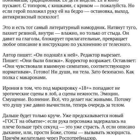
пускают. С топором, с кишками, с криком — пожалуйста. Но
если герой положил руку ей на бедро — остановка, выход,
антикризисный психолог!
Это и есть тот самый литературный намордник. Натянут туго,
пахнет резиной, внутри — влажно, но только от стыда. Он
давит на глаголы, блокирует прилагательные, превращает
любое описание в инструкцию по уклонению от телесного.
Автор пишет: «Он подошёл к ней». Редактор вырезает.
Пишет: «Они были близки». Корректор возражает. Оставляет:
«Они чувствовали взаимную симпатию, соответствующую
нормативам». Готово! Ни души, ни тела. Зато безопасно. Как
полка с макаронами.
Ирония в том, что под маркировку «18+» попадают не
эротические сцены в лоб, а сцены нежности. Эмоции.
Смущение. Волнение. Всё, что делает нас живыми. Потому
что душу уже давно вычистили, теперь очередь за телом.
Дальше будет только круче. Уже предсказывается новый
«ГОСТ на объятие»: если рука персонажа задержалась на
плече больше трёх секунд — это уже страсть. А если описано
дыхание, или, прости Боже, стоны — вызывать экзорциста.
Причём желательно через Роспотребнадзор.