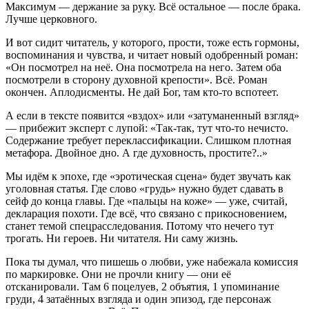
Максимум — держание за руку. Всё остальное — после брака.
Лучше церковного.
И вот сидит читатель, у которого, прости, тоже есть гормоны,
воспоминания и чувства, и читает новый одобренный роман:
«Он посмотрел на неё. Она посмотрела на него. Затем оба
посмотрели в сторону духовной крепости». Всё. Роман
окончен. Аплодисменты. Не дай Бог, там кто-то вспотеет.
А если в тексте появится «вздох» или «затуманенный взгляд»
— прибежит эксперт с лупой: «Так-так, тут что-то нечисто.
Содержание требует переклассификации. Слишком плотная
метафора. Двойное дно. А где духовность, простите?..»
Мы идём к эпохе, где «эротическая сцена» будет звучать как
уголовная статья. Где слово «грудь» нужно будет сдавать в
сейф до конца главы. Где «пальцы на коже» — уже, считай,
декларация похоти. Где всё, что связано с прикосновением,
станет темой спецрасследования. Потому что нечего тут
трогать. Ни героев. Ни читателя. Ни саму жизнь.
Пока ты думал, что пишешь о любви, уже набежала комиссия
по маркировке. Они не прочли книгу — они её
отсканировали. Там 6 поцелуев, 2 объятия, 1 упоминание
груди, 4 затаённых взгляда и один эпизод, где персонаж