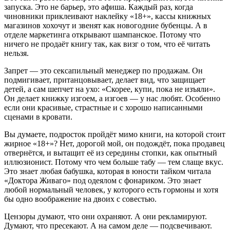
запуска. Это не барьер, это афиша. Каждый раз, когда
чиновники приклеивают наклейку «18+», кассы книжных
магазинов хохочут и звенят как новогодние бубенцы. А в
отделе маркетинга открывают шампанское. Потому что
ничего не продаёт книгу так, как визг о том, что её читать
нельзя.
Запрет — это сексапильный менеджер по продажам. Он
подмигивает, пританцовывает, делает вид, что защищает
детей, а сам шепчет на ухо: «Скорее, купи, пока не изъяли».
Он делает книжку изгоем, а изгоев — у нас любят. Особенно
если они красивые, страстные и с хорошо написанными
сценами в кровати.
Вы думаете, подросток пройдёт мимо книги, на которой стоит
жирное «18+»? Нет, дорогой мой, он подождёт, пока продавец
отвернётся, и вытащит её из середины стопки, как опытный
иллюзионист. Потому что чем больше табу — тем слаще вкус.
Это знает любая бабушка, которая в юности тайком читала
«Доктора Живаго» под одеялом с фонариком. Это знает
любой нормальный человек, у которого есть гормоны и хотя
бы одно воображение на двоих с совестью.
Цензоры думают, что они охраняют. А они рекламируют.
Думают, что пресекают. А на самом деле — подсвечивают.