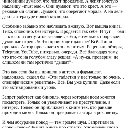
Чиновники думают, что лепят проклятие. А лепят золотую
наклейку «must read». Они думают, что это крест. А это —
рекламный слоган. Думают, что оберегают мораль. А на деле
дают литературе новый кислород.
Особенно забавно это наблюдать вживую. Вот вышла книга.
Тихо, спокойно, без истерик. Продаётся так себе. И тут — бац!
— кто-то из депутатов заявляет: «Это, возможно, подрывает
духовные скрепы!» Что происходит дальше? Всё. Пиши
пропало. Автор просыпается знаменитым. Рецензии, обзоры,
Telegram, YouTube, интервью, очереди. Всё благодаря тому,
что кто-то на голубом глазу решил: «А ну-ка, проверим, не
слишком ли там эротично “дышат”».
Это как если бы вы пришли в аптеку, а фармацевт,
наклоняясь, сказал бы: «Эти таблетки у нас только по очень…
специфическим рецептам». Всё. Вы уже купили. Даже если
это активированный уголь.
Запрет работает как бинокль, через который всем хочется
посмотреть. Только он увеличивает не преступление, а
интерес. Только он приближает к книге тех, кто раньше
проходил мимо. Только он превращает автора в рок-звезду.
И чем абсурднее повод — тем громче шум. Запретили за
слово «тело»? Значит, книга про страсть. Упомянули слово