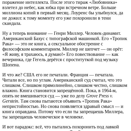
поражение интеллекта. После этого тираж «Любовника»
взлетел до небес, как юбка при встречном ветре. Больше
миллиона копий в первый месяц. Лоуренс бы улыбнулся, да
не дожил: к тому моменту его уже похоронили в тени
скандала.
Ну а теперь внимание — Генри Миллер. Человек-динамит.
Американский Бахус с типографской машинкой. Его «Тропик
Рака» — это не книга, а сексуальное обострение с
философским комментарием. Миллер не шепчет — он орёт:
«Я живу, я трахаюсь, я думаю!» Его повествование — как
вечеринка, где Гегель дерётся с проституткой под музыку
Шопена.
И что же? США его не печатали. Франция — печатала.
Читали все, но по углам. Американский суд считал, что это
слишком. Слишком прямолинейно, слишком честно, слишком
влажно. Книга становится запрещённой. Пока, в 1964‑м,
опять не вмешивается суд — уже по делу
Grove Press v.
Gerstein
. Там снова пытаются объявить «Тропик Рака»
непристойностью. Но снова появляется здравый смысл — и
книга оправдана. Потому что если ты запрещаешь Миллера,
ты запрещаешь человеческое в человеке.
И вот парадокс: всё, что пытались похоронить под лавкой