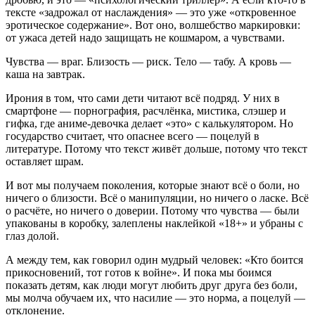
тексте «задрожал от наслаждения» — это уже «откровенное
эротическое содержание». Вот оно, волшебство маркировки:
от ужаса детей надо защищать не кошмаром, а чувствами.
Чувства — враг. Близость — риск. Тело — табу. А кровь —
каша на завтрак.
Ирония в том, что сами дети читают всё подряд. У них в
смартфоне — порнография, расчлёнка, мистика, слэшер и
гифка, где аниме-девочка делает «это» с калькулятором. Но
государство считает, что опаснее всего — поцелуй в
литературе. Потому что текст живёт дольше, потому что текст
оставляет шрам.
И вот мы получаем поколения, которые знают всё о боли, но
ничего о близости. Всё о манипуляции, но ничего о ласке. Всё
о расчёте, но ничего о доверии. Потому что чувства — были
упакованы в коробку, залеплены наклейкой «18+» и убраны с
глаз долой.
А между тем, как говорил один мудрый человек: «Кто боится
прикосновений, тот готов к войне». И пока мы боимся
показать детям, как люди могут любить друг друга без боли,
мы молча обучаем их, что насилие — это норма, а поцелуй —
отклонение.