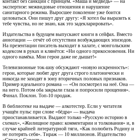
контакт без санкции с принцем. «Маша и медведь» — на
экспертизе: межвидовые отношения и нарушение
санитарного режима. Выросшее поколение уже боится
целоваться. Они пишут друг другу: «Я хотел бы выразить к
тебе чувства, но не знаю, как это задекларировать».
Издательства в будущем выпускают книги в сейфах. Вместо
аннотации — отчёт об отсутствии возбуждающих эпизодов.
На презентации писатель выходит в халате, с монгольским
кодексом в руках и клянётся: «Ни одного прикосновения. Ни
одного намёка. Мои герои даже не дышат!»
Телевизионные ток-шоу обсуждают «новую искренность»:
герои, которые любят друг друга строго платонически и
никогда не заходят в зону вторичных половых признаков.
Пример идеального романа — «Он посмотрел на неё. Она —
на него. Потом оба закрыли глаза и попросили прощения».
Финал. Поклон. Топ-10 продаж.
В библиотеке на выдаче — алкотестер. Если у читателя
учащён пульс при слове «бёдра» — выдача
приостанавливается. Выдают только «Русскую историю в
схемах», «Жилищное право: комментарии и толкования» и, в
случае крайней литературной тяги, «Как полюбить Родину и
не потерять себя». Тираж — 10 миллионов. Издательство
«Страх и Совесть».