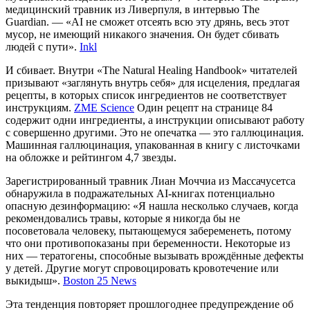
медицинский травник из Ливерпуля, в интервью The
Guardian. — «AI не сможет отсеять всю эту дрянь, весь этот
мусор, не имеющий никакого значения. Он будет сбивать
людей с пути».
Inkl
И сбивает. Внутри «The Natural Healing Handbook» читателей
призывают «заглянуть внутрь себя» для исцеления, предлагая
рецепты, в которых список ингредиентов не соответствует
инструкциям.
ZME Science
Один рецепт на странице 84
содержит одни ингредиенты, а инструкции описывают работу
с совершенно другими. Это не опечатка — это галлюцинация.
Машинная галлюцинация, упакованная в книгу с листочками
на обложке и рейтингом 4,7 звезды.
Зарегистрированный травник Лиан Моччиа из Массачусетса
обнаружила в подражательных AI-книгах потенциально
опасную дезинформацию: «Я нашла несколько случаев, когда
рекомендовались травы, которые я никогда бы не
посоветовала человеку, пытающемуся забеременеть, потому
что они противопоказаны при беременности. Некоторые из
них — тератогены, способные вызывать врождённые дефекты
у детей. Другие могут спровоцировать кровотечение или
выкидыш».
Boston 25 News
Эта тенденция повторяет прошлогоднее предупреждение об