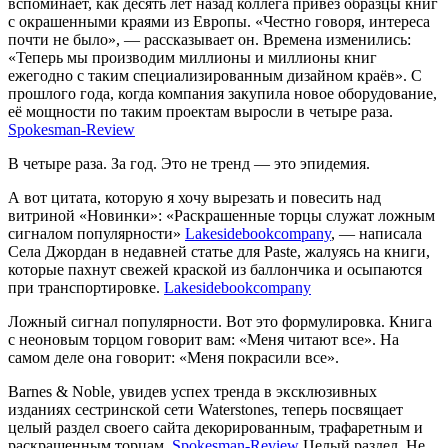
вспоминает, как десять лет назад коллега привёз образцы книг
с окрашенными краями из Европы. «Честно говоря, интереса
почти не было», — рассказывает он. Времена изменились:
«Теперь мы производим миллионы и миллионы книг
ежегодно с таким специализированным дизайном краёв». С
прошлого года, когда компания закупила новое оборудование,
её мощности по таким проектам выросли в четыре раза.
Spokesman-Review
В четыре раза. За год. Это не тренд — это эпидемия.
А вот цитата, которую я хочу вырезать и повесить над
витриной «Новинки»: «Раскрашенные торцы служат ложным
сигналом популярности»
Lakesidebookcompany
, — написала
Селa Джордан в недавней статье для Paste, жалуясь на книги,
которые пахнут свежей краской из баллончика и осыпаются
при транспортировке.
Lakesidebookcompany
Ложный сигнал популярности. Вот это формулировка. Книга
с неоновым торцом говорит вам: «Меня читают все». На
самом деле она говорит: «Меня покрасили все».
Barnes & Noble, увидев успех тренда в эксклюзивных
изданиях сестринской сети Waterstones, теперь посвящает
целый раздел своего сайта декорированным, трафаретным и
раскрашенным торцам.
Spokesman-Review
Целый раздел. Не