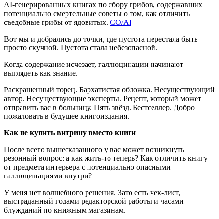
AI-генерированных книгах по сбору грибов, содержавших
потенциально смертельные советы о том, как отличить
съедобные грибы от ядовитых.
CO/AI
Вот мы и добрались до точки, где пустота перестала быть
просто скучной. Пустота стала небезопасной.
Когда содержание исчезает, галлюцинации начинают
выглядеть как знание.
Раскрашенный торец. Бархатистая обложка. Несуществующий
автор. Несуществующие эксперты. Рецепт, который может
отправить вас в больницу. Пять звёзд. Бестселлер. Добро
пожаловать в будущее книгоиздания.
Как не купить витрину вместо книги
После всего вышесказанного у вас может возникнуть
резонный вопрос: а как жить-то теперь? Как отличить книгу
от предмета интерьера с потенциально опасными
галлюцинациями внутри?
У меня нет волшебного решения. Зато есть чек-лист,
выстраданный годами редакторской работы и часами
блужданий по книжным магазинам.