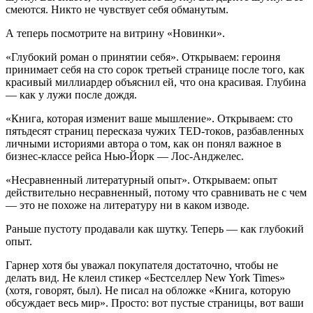
смеются. Никто не чувствует себя обманутым.
А теперь посмотрите на витрину «Новинки».
«Глубокий роман о принятии себя». Открываем: героиня
принимает себя на сто сорок третьей странице после того, как
красивый миллиардер объяснил ей, что она красивая. Глубина
— как у лужи после дождя.
«Книга, которая изменит ваше мышление». Открываем: сто
пятьдесят страниц пересказа чужих TED-токов, разбавленных
личными историями автора о том, как он понял важное в
бизнес-классе рейса Нью-Йорк — Лос-Анджелес.
«Несравненный литературный опыт». Открываем: опыт
действительно несравненный, потому что сравнивать не с чем
— это не похоже на литературу ни в каком изводе.
Раньше пустоту продавали как шутку. Теперь — как глубокий
опыт.
Гарнер хотя бы уважал покупателя достаточно, чтобы не
делать вид. Не клеил стикер «Бестселлер New York Times»
(хотя, говорят, был). Не писал на обложке «Книга, которую
обсуждает весь мир». Просто: вот пустые страницы, вот ваши