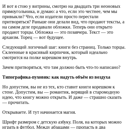
И вот я стою у витрины, смотрю на двадцать три неоновых
прямоугольника, и думаю: а что, если это честнее, чем мы
привыкли? Что, если издатели просто перестали
притворяться? Раньше они делали вид, что продают тексты, а
на самом деле продавали обложки. Теперь они открыто
продают торцы. Обложка — это позавчера. Текст — это
архаизм. Торец — вот будущее.
Следующий логичный шаг: книги без страниц. Только торцы.
Склеенные в красивый кирпичик, который идеально
смотрится на полке корешком внутрь.
Зачем притворяться, что там должно быть что-то написано?
Типографика-пуховик: как надуть объём из воздуха
Но допустим, вы не из тех, кто ставит книги корешком к
стене. Допустим, вы — романтик, верящий в старомодную
идею, что книгу можно открыть. И даже — страшно сказать
— прочитать.
Открываете. И тут начинается магия.
Шрифт размером с детскую азбуку. Поля, на которых можно
играть в футбол. Между абзацами — пропасть в два