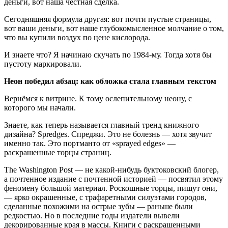
деньги, вот наша честная сделка.
Сегодняшняя формула другая: вот почти пустые страницы,
вот ваши деньги, вот наше глубокомысленное молчание о том,
что вы купили воздух по цене кислорода.
И знаете что? Я начинаю скучать по 1984-му. Тогда хотя бы
пустоту маркировали.
Неон победил абзац: как обложка стала главным текстом
Вернёмся к витрине. К тому ослепительному неону, с
которого мы начали.
Знаете, как теперь называется главный тренд книжного
дизайна? Spredges. Спреджи. Это не болезнь — хотя звучит
именно так. Это портманто от «sprayed edges» —
раскрашенные торцы страниц.
The Washington Post — не какой-нибудь буктоковский блогер,
а почтенное издание с почтенной историей — посвятил этому
феномену большой материал. Роскошные торцы, пишут они,
— ярко окрашенные, с трафаретными силуэтами городов,
сделанные похожими на острые зубы — раньше были
редкостью. Но в последние годы издатели вывели
декорированные края в массы. Книги с раскрашенными