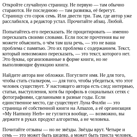
Откройте случайную страницу. Не первую — там обычно
стараются. Не последнюю — там развязка, её берегут.
Страницу сто сорок семь. Или двести три. Там, где автор уже
расслабился, а редактор устал. Прочитайте абзац. Любой.
Попытайтесь его пересказать. Не процитировать — именно
пересказать своими словами. Если после прочтения вы не
можете объяснить, о чём там шла речь, — это не ваша
проблема с памятью. Это их проблема с содержанием. Текст,
который невозможно пересказать, — это текст, которого нет.
Это буквы, организованные в форме книги, но не
выполняющие функцию книги.
Найдите автора вне обложки. Погуглите имя. Не для того,
чтобы стать сталкером, — для того, чтобы убедиться, что этот
человек существует. У настоящего автора есть след: интервью,
статьи, выступления, хотя бы профиль в социальных сетях с
фотографиями, сделанными в разные годы. Если
единственное место, где существует Луна Филби — это
страница её собственной книги на Amazon, а её организация
«My Harmony Herb» не гуглится вообще, — возможно, вы
держите в руках продукт алгоритма, а не человека.
Почитайте отзывы — но не звёзды. Звёзды врут. Четыре и
семь — это может быть шедевр, а может быть триста человек,