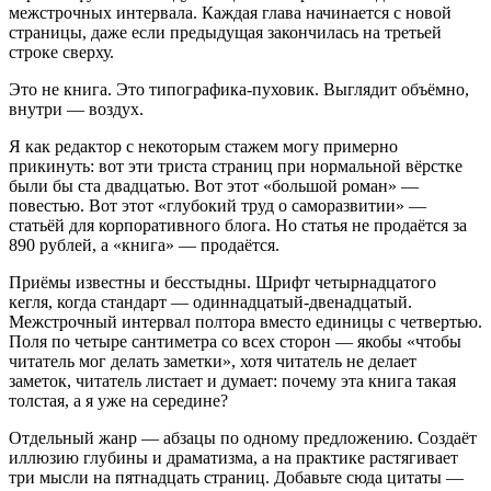
межстрочных интервала. Каждая глава начинается с новой
страницы, даже если предыдущая закончилась на третьей
строке сверху.
Это не книга. Это типографика-пуховик. Выглядит объёмно,
внутри — воздух.
Я как редактор с некоторым стажем могу примерно
прикинуть: вот эти триста страниц при нормальной вёрстке
были бы ста двадцатью. Вот этот «большой роман» —
повестью. Вот этот «глубокий труд о саморазвитии» —
статьёй для корпоративного блога. Но статья не продаётся за
890 рублей, а «книга» — продаётся.
Приёмы известны и бесстыдны. Шрифт четырнадцатого
кегля, когда стандарт — одиннадцатый-двенадцатый.
Межстрочный интервал полтора вместо единицы с четвертью.
Поля по четыре сантиметра со всех сторон — якобы «чтобы
читатель мог делать заметки», хотя читатель не делает
заметок, читатель листает и думает: почему эта книга такая
толстая, а я уже на середине?
Отдельный жанр — абзацы по одному предложению. Создаёт
иллюзию глубины и драматизма, а на практике растягивает
три мысли на пятнадцать страниц. Добавьте сюда цитаты —