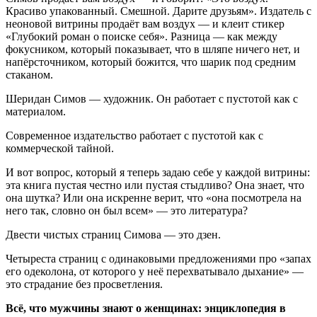
Красиво упакованный. Смешной. Дарите друзьям». Издатель с
неоновой витрины продаёт вам воздух — и клеит стикер
«Глубокий роман о поиске себя». Разница — как между
фокусником, который показывает, что в шляпе ничего нет, и
напёрсточником, который божится, что шарик под средним
стаканом.
Шеридан Симов — художник. Он работает с пустотой как с
материалом.
Современное издательство работает с пустотой как с
коммерческой тайной.
И вот вопрос, который я теперь задаю себе у каждой витрины:
эта книга пустая честно или пустая стыдливо? Она знает, что
она шутка? Или она искренне верит, что «она посмотрела на
него так, словно он был всем» — это литература?
Двести чистых страниц Симова — это дзен.
Четыреста страниц с одинаковыми предложениями про «запах
его одеколона, от которого у неё перехватывало дыхание» —
это страдание без просветления.
Всё, что мужчины знают о женщинах: энциклопедия в