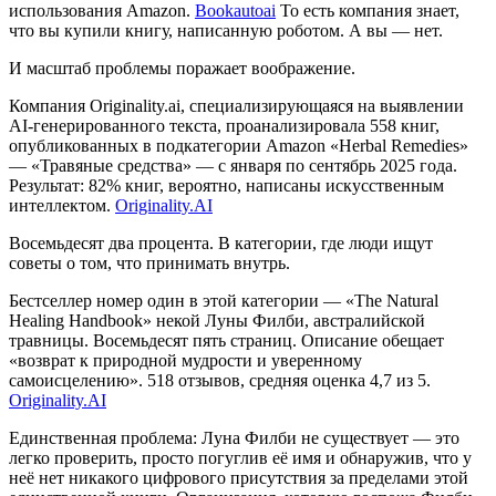
использования Amazon.
Bookautoai
То есть компания знает,
что вы купили книгу, написанную роботом. А вы — нет.
И масштаб проблемы поражает воображение.
Компания Originality.ai, специализирующаяся на выявлении
AI-генерированного текста, проанализировала 558 книг,
опубликованных в подкатегории Amazon «Herbal Remedies»
— «Травяные средства» — с января по сентябрь 2025 года.
Результат: 82% книг, вероятно, написаны искусственным
интеллектом.
Originality.AI
Восемьдесят два процента. В категории, где люди ищут
советы о том, что принимать внутрь.
Бестселлер номер один в этой категории — «The Natural
Healing Handbook» некой Луны Филби, австралийской
травницы. Восемьдесят пять страниц. Описание обещает
«возврат к природной мудрости и уверенному
самоисцелению». 518 отзывов, средняя оценка 4,7 из 5.
Originality.AI
Единственная проблема: Луна Филби не существует — это
легко проверить, просто погуглив её имя и обнаружив, что у
неё нет никакого цифрового присутствия за пределами этой