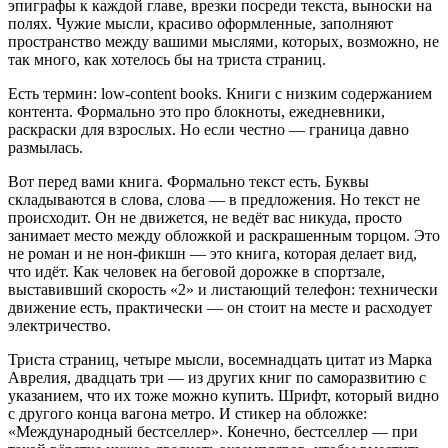
эпиграфы к каждой главе, врезки посреди текста, выноски на
полях. Чужие мысли, красиво оформленные, заполняют
пространство между вашими мыслями, которых, возможно, не
так много, как хотелось бы на триста страниц.
Есть термин: low-content books. Книги с низким содержанием
контента. Формально это про блокноты, ежедневники,
раскраски для взрослых. Но если честно — граница давно
размылась.
Вот перед вами книга. Формально текст есть. Буквы
складываются в слова, слова — в предложения. Но текст не
происходит. Он не движется, не ведёт вас никуда, просто
занимает место между обложкой и раскрашенным торцом. Это
не роман и не нон-фикшн — это книга, которая делает вид,
что идёт. Как человек на беговой дорожке в спортзале,
выставивший скорость «2» и листающий телефон: технически
движение есть, практически — он стоит на месте и расходует
электричество.
Триста страниц, четыре мысли, восемнадцать цитат из Марка
Аврелия, двадцать три — из других книг по саморазвитию с
указанием, что их тоже можно купить. Шрифт, который видно
с другого конца вагона метро. И стикер на обложке:
«Международный бестселлер». Конечно, бестселлер — при