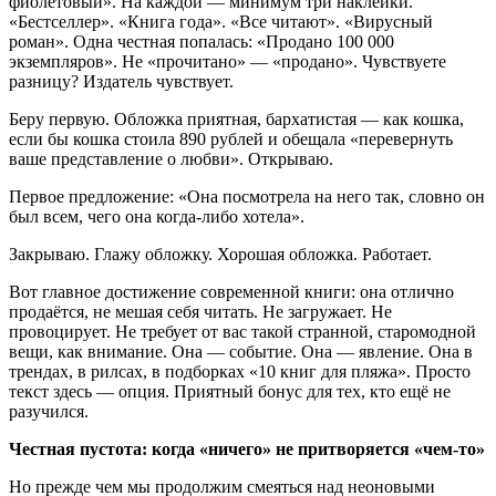
фиолетовый». На каждой — минимум три наклейки.
«Бестселлер». «Книга года». «Все читают». «Вирусный
роман». Одна честная попалась: «Продано 100 000
экземпляров». Не «прочитано» — «продано». Чувствуете
разницу? Издатель чувствует.
Беру первую. Обложка приятная, бархатистая — как кошка,
если бы кошка стоила 890 рублей и обещала «перевернуть
ваше представление о любви». Открываю.
Первое предложение: «Она посмотрела на него так, словно он
был всем, чего она когда-либо хотела».
Закрываю. Глажу обложку. Хорошая обложка. Работает.
Вот главное достижение современной книги: она отлично
продаётся, не мешая себя читать. Не загружает. Не
провоцирует. Не требует от вас такой странной, старомодной
вещи, как внимание. Она — событие. Она — явление. Она в
трендах, в рилсах, в подборках «10 книг для пляжа». Просто
текст здесь — опция. Приятный бонус для тех, кто ещё не
разучился.
Честная пустота: когда «ничего» не притворяется «чем-то»
Но прежде чем мы продолжим смеяться над неоновыми