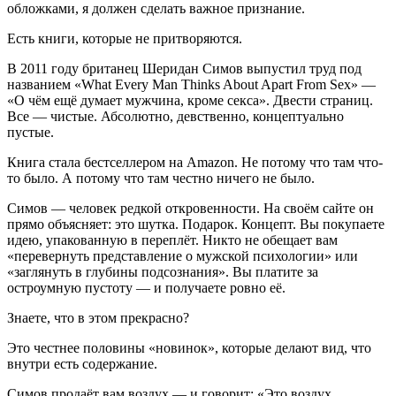
обложками, я должен сделать важное признание.
Есть книги, которые не притворяются.
В 2011 году британец Шеридан Симов выпустил труд под
названием «What Every Man Thinks About Apart From Sex» —
«О чём ещё думает мужчина, кроме секса». Двести страниц.
Все — чистые. Абсолютно, девственно, концептуально
пустые.
Книга стала бестселлером на Amazon. Не потому что там что-
то было. А потому что там честно ничего не было.
Симов — человек редкой откровенности. На своём сайте он
прямо объясняет: это шутка. Подарок. Концепт. Вы покупаете
идею, упакованную в переплёт. Никто не обещает вам
«перевернуть представление о мужской психологии» или
«заглянуть в глубины подсознания». Вы платите за
остроумную пустоту — и получаете ровно её.
Знаете, что в этом прекрасно?
Это честнее половины «новинок», которые делают вид, что
внутри есть содержание.
Симов продаёт вам воздух — и говорит: «Это воздух.