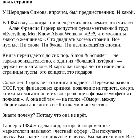
ноль страниц
У Шеридана Симова, впрочем, был предшественник. И какой.
В 1984 году — когда книги ещё считались чем-то, что читают
— Алан Фрэнсис Гарнер выпустил фундаментальный труд
«Everything Men Know About Women». «Всё, что мужчины
знают о женщинах». Сто двадцать восемь страниц. Все
пустые. Ни слова. Ни буквы. Ни извиняющейся сноски.
Книга переиздаётся до сих пор. Simon & Schuster — не
гаражное издательство, а один из «большой пятёрки» —
держит её в каталоге. В карточке товара честно написано:
страницы пусты, это концепт, это подарок.
Сорок лет. Сорок лет эта книга продаётся. Пережила развал
СССР, три финансовых кризиса, появление интернета, смерть
книжных магазинов и их воскрешение в формате «кофейня с
полками». А она всё там — на полке «Юмор», между
сборниками анекдотов и «Котиками в искусстве».
Знаете почему? Потому что она не врёт.
Гарнер в 1984-м сделал ход, который современные
маркетологи называют «честный оффер». Вы покупаете
шутку. Вы знаете, что покупаете шутку. Вы дарите шутку. Все