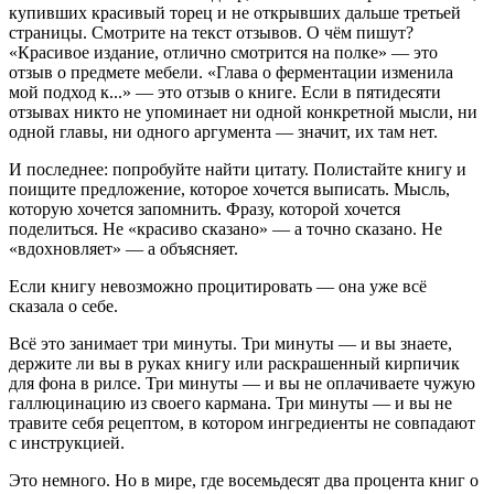
купивших красивый торец и не открывших дальше третьей
страницы. Смотрите на текст отзывов. О чём пишут?
«Красивое издание, отлично смотрится на полке» — это
отзыв о предмете мебели. «Глава о ферментации изменила
мой подход к...» — это отзыв о книге. Если в пятидесяти
отзывах никто не упоминает ни одной конкретной мысли, ни
одной главы, ни одного аргумента — значит, их там нет.
И последнее: попробуйте найти цитату. Полистайте книгу и
поищите предложение, которое хочется выписать. Мысль,
которую хочется запомнить. Фразу, которой хочется
поделиться. Не «красиво сказано» — а точно сказано. Не
«вдохновляет» — а объясняет.
Если книгу невозможно процитировать — она уже всё
сказала о себе.
Всё это занимает три минуты. Три минуты — и вы знаете,
держите ли вы в руках книгу или раскрашенный кирпичик
для фона в рилсе. Три минуты — и вы не оплачиваете чужую
галлюцинацию из своего кармана. Три минуты — и вы не
травите себя рецептом, в котором ингредиенты не совпадают
с инструкцией.
Это немного. Но в мире, где восемьдесят два процента книг о