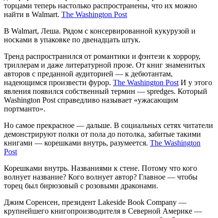
торцами теперь настолько распространены, что их можно
найти в Walmart.
The Washington Post
В Walmart, Леша. Рядом с консервированной кукурузой и
носками в упаковке по двенадцать штук.
Тренд распространился от романтики и фэнтези к хоррору,
триллерам и даже литературной прозе. От книг знаменитых
авторов с преданной аудиторией — к дебютантам,
надеющимся произвести фурор.
The Washington Post
И у этого
явления появился собственный термин — spredges. Который
Washington Post справедливо называет «ужасающим
портманто».
Но самое прекрасное — дальше. В социальных сетях читатели
демонстрируют полки от пола до потолка, забитые такими
книгами — корешками внутрь, разумеется.
The Washington
Post
Корешками внутрь. Названиями к стене. Потому что кого
волнует название? Кого волнует автор? Главное — чтобы
торец был бирюзовый с розовыми драконами.
Джим Соренсен, президент Lakeside Book Company —
крупнейшего книгопроизводителя в Северной Америке —