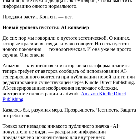
такой вёрстке нужно двадцать экземпляров, чтобы вместить
информацию одного нормального.
Продажи растут. Контент — нет.
Новый уровень пустоты: AI-конвейер
До сих пор мы говорили о пустоте эстетической. О книгах,
которые красиво выглядят и мало говорят. Но есть пустота
нового поколения — технологическая. И она уже не просто
скучна. Она опасна.
Amazon — крупнейшая книготорговая платформа планеты —
теперь требует от авторов сообщать об использовании AI-
генерированного контента при публикации новой книги или
редактировании существующей через Kindle Direct Publishing.
AI-генерированные изображения включают обложки,
внутренние иллюстрации и artwork.
Amazon Kindle Direct
Publishing
Казалось бы, разумная мера. Прозрачность. Честность. Защита
потребителя.
Только вот незадача: никакого публичного значка «AI»
покупатели не видят — раскрытие информации
предназначено исключительно для внутреннего