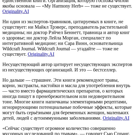
единственной книги. Организация, которую госпожа Филби
якобы основала — «My Harmony Herb» — тоже не существует.
Originality.AI
Ни один из экспертов-травников, цитируемых в книге, не
существует: ни Майкл Трэверс, преподаватель растительной
медицины; ни доктор Рэйчел Беннетт, травница и автор книг
о здоровье; ни доктор Лейла Морган, специалист по
интегративной медицине; ни Сара Винн, основательница
Wildcraft Journal. Wildcraft Journal — угадайте — тоже не
существует.
Originality.AI
Несуществующий автор цитирует несуществующих экспертов
из несуществующих организаций. И это — бестселлер.
Но дальше — страшнее. Эти книги рекомендуют травы,
корни, экстракты, настойки и масла для употребления внутрь
— часто вместо фармацевтических препаратов, о которых
иногда пишут в пренебрежительном или недоверительном
тоне. Многие книги напичканы элементарными рецептами,
игнорирующими потенциальные побочные эффекты, которые
могут быть серьёзными для беременных женщин, маленьких
детей, людей с аутоиммунными заболеваниями.
Originality.AI
«Сейчас существует огромное количество совершенно
мусорных исследований по травам», — говорит Сью Спранг,