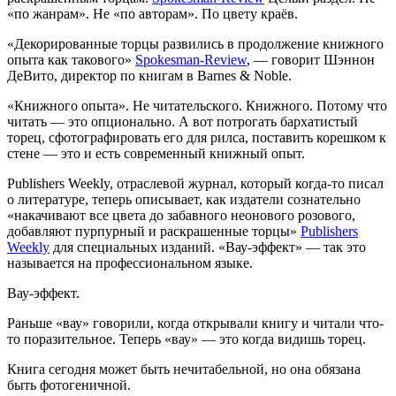
«по жанрам». Не «по авторам». По цвету краёв.
«Декорированные торцы развились в продолжение книжного
опыта как такового»
Spokesman-Review
, — говорит Шэннон
ДеВито, директор по книгам в Barnes & Noble.
«Книжного опыта». Не читательского. Книжного. Потому что
читать — это опционально. А вот потрогать бархатистый
торец, сфотографировать его для рилса, поставить корешком к
стене — это и есть современный книжный опыт.
Publishers Weekly, отраслевой журнал, который когда-то писал
о литературе, теперь описывает, как издатели сознательно
«накачивают все цвета до забавного неонового розового,
добавляют пурпурный и раскрашенные торцы»
Publishers
Weekly
для специальных изданий. «Вау-эффект» — так это
называется на профессиональном языке.
Вау-эффект.
Раньше «вау» говорили, когда открывали книгу и читали что-
то поразительное. Теперь «вау» — это когда видишь торец.
Книга сегодня может быть нечитабельной, но она обязана
быть фотогеничной.