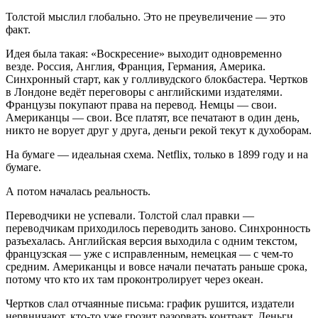
Толстой мыслил глобально. Это не преувеличение — это
факт.
Идея была такая: «Воскресение» выходит одновременно
везде. Россия, Англия, Франция, Германия, Америка.
Синхронный старт, как у голливудского блокбастера. Чертков
в Лондоне ведёт переговоры с английскими издателями.
Французы покупают права на перевод. Немцы — свои.
Американцы — свои. Все платят, все печатают в один день,
никто не ворует друг у друга, деньги рекой текут к духоборам.
На бумаге — идеальная схема. Netflix, только в 1899 году и на
бумаге.
А потом началась реальность.
Переводчики не успевали. Толстой слал правки —
переводчикам приходилось переводить заново. Синхронность
разъехалась. Английская версия выходила с одним текстом,
французская — уже с исправленным, немецкая — с чем-то
средним. Американцы и вовсе начали печатать раньше срока,
потому что кто их там проконтролирует через океан.
Чертков слал отчаянные письма: график рушится, издатели
нервничают, кто-то уже грозит разорвать контракт. Деньги,