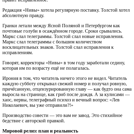
Редакция «Нивы» хотела регулярную поставку. Толстой хотел
абсолютную правду.
Гранки летали между Ясной Поляной и Петербургом как
почтовые голуби в осаждённом городе. Сроки срывались.
Маркс слал телеграммы. Толстой слал новые исправления.
Маркс слал телеграммы с большим количеством
восклицательных знаков. Толстой слал исправления к
исправлениям.
Говорят, корректоры «Нивы» в том году заработали седину,
которая им по возрасту ещё не полагалась.
Ирония в том, что читатель ничего этого не видел. Читатель
каждую субботу открывал свежий номер и получал ровную,
причёсанную, отцензурированную главу — как будто она сама
выросла на странице, как гриб после дождя. А за кулисами —
хаос, нервы, телеграфный психоз и вечный вопрос: «Лев
Николаевич, вы уже отправили?!»
Производство совести — это вам не завод. Это стихийное
бедствие с авторской правкой.
Мировой релиз: план и реальность