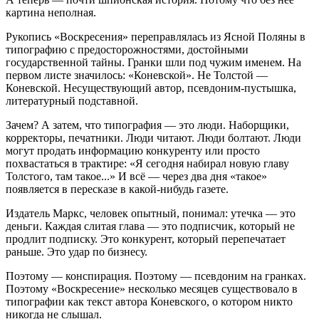
картина неполная.
Рукопись «Воскресения» переправлялась из Ясной Поляны в
типографию с предосторожностями, достойными
государственной тайны. Гранки шли под чужим именем. На
первом листе значилось: «Коневской». Не Толстой —
Коневской. Несуществующий автор, псевдоним-пустышка,
литературный подставной.
Зачем? А затем, что типография — это люди. Наборщики,
корректоры, печатники. Люди читают. Люди болтают. Люди
могут продать информацию конкуренту или просто
похвастаться в трактире: «Я сегодня набирал новую главу
Толстого, там такое...» И всё — через два дня «такое»
появляется в пересказе в какой-нибудь газете.
Издатель Маркс, человек опытный, понимал: утечка — это
деньги. Каждая слитая глава — это подписчик, который не
продлит подписку. Это конкурент, который перепечатает
раньше. Это удар по бизнесу.
Поэтому — конспирация. Поэтому — псевдоним на гранках.
Поэтому «Воскресение» несколько месяцев существовало в
типографии как текст автора Коневского, о котором никто
никогда не слышал.