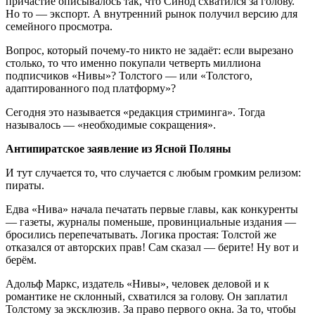
причастие описывалось так, что Синод схватился за голову.
Но то — экспорт. А внутренний рынок получил версию для
семейного просмотра.
Вопрос, который почему-то никто не задаёт: если вырезано
столько, то что именно покупали четверть миллиона
подписчиков «Нивы»? Толстого — или «Толстого,
адаптированного под платформу»?
Сегодня это называется «редакция стриминга». Тогда
называлось — «необходимые сокращения».
Антипиратское заявление из Ясной Поляны
И тут случается то, что случается с любым громким релизом:
пираты.
Едва «Нива» начала печатать первые главы, как конкуренты
— газеты, журналы поменьше, провинциальные издания —
бросились перепечатывать. Логика простая: Толстой же
отказался от авторских прав! Сам сказал — берите! Ну вот и
берём.
Адольф Маркс, издатель «Нивы», человек деловой и к
романтике не склонный, схватился за голову. Он заплатил
Толстому за эксклюзив. За право первого окна. За то, чтобы