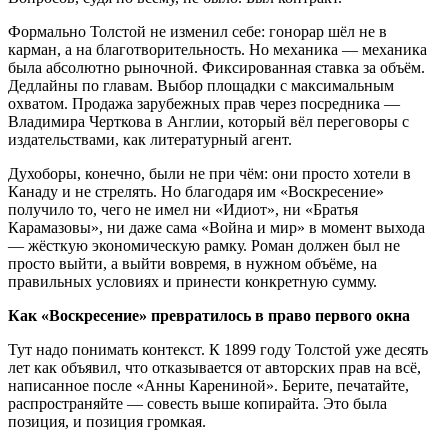
Формально Толстой не изменил себе: гонорар шёл не в
карман, а на благотворительность. Но механика — механика
была абсолютно рыночной. Фиксированная ставка за объём.
Дедлайны по главам. Выбор площадки с максимальным
охватом. Продажа зарубежных прав через посредника —
Владимира Черткова в Англии, который вёл переговоры с
издательствами, как литературный агент.
Духоборы, конечно, были не при чём: они просто хотели в
Канаду и не стрелять. Но благодаря им «Воскресение»
получило то, чего не имел ни «Идиот», ни «Братья
Карамазовы», ни даже сама «Война и мир» в момент выхода
— жёсткую экономическую рамку. Роман должен был не
просто выйти, а выйти вовремя, в нужном объёме, на
правильных условиях и принести конкретную сумму.
Как «Воскресение» превратилось в право первого окна
Тут надо понимать контекст. К 1899 году Толстой уже десять
лет как объявил, что отказывается от авторских прав на всё,
написанное после «Анны Карениной». Берите, печатайте,
распространяйте — совесть выше копирайта. Это была
позиция, и позиция громкая.