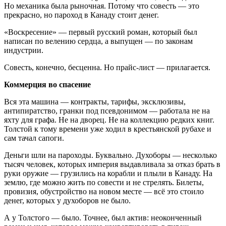
Но механика была рыночная. Потому что совесть — это
прекрасно, но пароход в Канаду стоит денег.
«Воскресение» — первый русский роман, который был
написан по велению сердца, а выпущен — по законам
индустрии.
Совесть, конечно, бесценна. Но прайс-лист — прилагается.
Коммерция во спасение
Вся эта машина — контракты, тарифы, эксклюзивы,
антипиратство, гранки под псевдонимом — работала не на
яхту для графа. Не на дворец. Не на коллекцию редких книг.
Толстой к тому времени уже ходил в крестьянской рубахе и
сам тачал сапоги.
Деньги шли на пароходы. Буквально. Духоборы — несколько
тысяч человек, которых империя выдавливала за отказ брать в
руки оружие — грузились на корабли и плыли в Канаду. На
землю, где можно жить по совести и не стрелять. Билеты,
провизия, обустройство на новом месте — всё это стоило
денег, которых у духоборов не было.
А у Толстого — было. Точнее, был актив: неоконченный