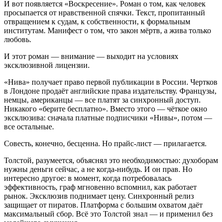
И вот появляется «Воскресение». Роман о том, как человек
просыпается от нравственной спячки. Текст, пропитанный
отвращением к судам, к собственности, к формальным
институтам. Манифест о том, что закон мёртв, а жива только
любовь.
И этот роман — внимание — выходит на условиях
эксклюзивной лицензии.
«Нива» получает право первой публикации в России. Чертков
в Лондоне продаёт английские права издательству. Французы,
немцы, американцы — все платят за синхронный доступ.
Никакого «берите бесплатно». Вместо этого — чёткое окно
эксклюзива: сначала платные подписчики «Нивы», потом —
все остальные.
Совесть, конечно, бесценна. Но прайс-лист — прилагается.
Толстой, разумеется, объяснял это необходимостью: духоборам
нужны деньги сейчас, а не когда-нибудь. И он прав. Но
интересно другое: в момент, когда потребовалась
эффективность, граф мгновенно вспомнил, как работает
рынок. Эксклюзив поднимает цену. Синхронный релиз
защищает от пиратов. Платформа с большим охватом даёт
максимальный сбор. Всё это Толстой знал — и применил без