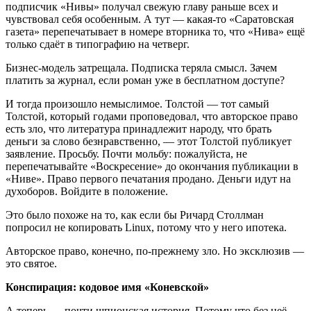
подписчик «Нивы» получал свежую главу раньше всех и
чувствовал себя особенным. А тут — какая-то «Саратовская
газета» перепечатывает в номере вторника то, что «Нива» ещё
только сдаёт в типографию на четверг.
Бизнес-модель затрещала. Подписка теряла смысл. Зачем
платить за журнал, если роман уже в бесплатном доступе?
И тогда произошло немыслимое. Толстой — тот самый
Толстой, который годами проповедовал, что авторское право
есть зло, что литература принадлежит народу, что брать
деньги за слово безнравственно, — этот Толстой публикует
заявление. Просьбу. Почти мольбу: пожалуйста, не
перепечатывайте «Воскресение» до окончания публикации в
«Ниве». Право первого печатания продано. Деньги идут на
духоборов. Войдите в положение.
Это было похоже на то, как если бы Ричард Столлман
попросил не копировать Linux, потому что у него ипотека.
Авторское право, конечно, по-прежнему зло. Но эксклюзив —
это святое.
Конспирация: кодовое имя «Коневской»
А теперь — почти шпионская история. Потому что без неё