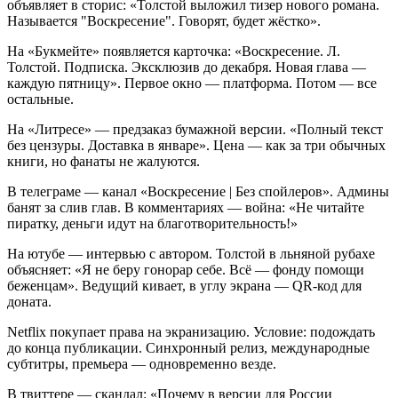
объявляет в сторис: «Толстой выложил тизер нового романа.
Называется "Воскресение". Говорят, будет жёстко».
На «Букмейте» появляется карточка: «Воскресение. Л.
Толстой. Подписка. Эксклюзив до декабря. Новая глава —
каждую пятницу». Первое окно — платформа. Потом — все
остальные.
На «Литресе» — предзаказ бумажной версии. «Полный текст
без цензуры. Доставка в январе». Цена — как за три обычных
книги, но фанаты не жалуются.
В телеграме — канал «Воскресение | Без спойлеров». Админы
банят за слив глав. В комментариях — война: «Не читайте
пиратку, деньги идут на благотворительность!»
На ютубе — интервью с автором. Толстой в льняной рубахе
объясняет: «Я не беру гонорар себе. Всё — фонду помощи
беженцам». Ведущий кивает, в углу экрана — QR-код для
доната.
Netflix покупает права на экранизацию. Условие: подождать
до конца публикации. Синхронный релиз, международные
субтитры, премьера — одновременно везде.
В твиттере — скандал: «Почему в версии для России