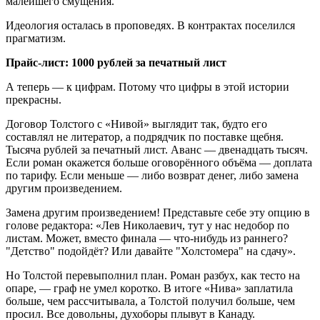
малейшего смущения.
Идеология осталась в проповедях. В контрактах поселился
прагматизм.
Прайс-лист: 1000 рублей за печатный лист
А теперь — к цифрам. Потому что цифры в этой истории
прекрасны.
Договор Толстого с «Нивой» выглядит так, будто его
составлял не литератор, а подрядчик по поставке щебня.
Тысяча рублей за печатный лист. Аванс — двенадцать тысяч.
Если роман окажется больше оговорённого объёма — доплата
по тарифу. Если меньше — либо возврат денег, либо замена
другим произведением.
Замена другим произведением! Представьте себе эту опцию в
голове редактора: «Лев Николаевич, тут у нас недобор по
листам. Может, вместо финала — что-нибудь из раннего?
"Детство" подойдёт? Или давайте "Холстомера" на сдачу».
Но Толстой перевыполнил план. Роман разбух, как тесто на
опаре, — граф не умел коротко. В итоге «Нива» заплатила
больше, чем рассчитывала, а Толстой получил больше, чем
просил. Все довольны, духоборы плывут в Канаду.