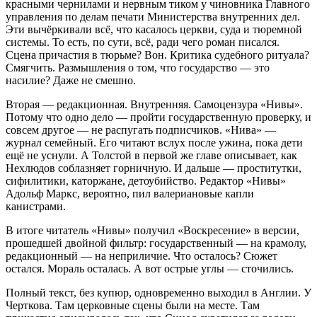
красными чернилами и нервным тиком у чиновника Главного
управления по делам печати Министерства внутренних дел.
Эти вычёркивали всё, что касалось церкви, суда и тюремной
системы. То есть, по сути, всё, ради чего роман писался.
Сцена причастия в тюрьме? Вон. Критика судебного ритуала?
Смягчить. Размышления о том, что государство — это
насилие? Даже не смешно.
Вторая — редакционная. Внутренняя. Самоцензура «Нивы».
Потому что одно дело — пройти государственную проверку, и
совсем другое — не распугать подписчиков. «Нива» —
журнал семейный. Его читают вслух после ужина, пока дети
ещё не уснули. А Толстой в первой же главе описывает, как
Нехлюдов соблазняет горничную. И дальше — проститутки,
сифилитики, каторжане, детоубийство. Редактор «Нивы»
Адольф Маркс, вероятно, пил валериановые капли
канистрами.
В итоге читатель «Нивы» получил «Воскресение» в версии,
прошедшей двойной фильтр: государственный — на крамолу,
редакционный — на неприличие. Что осталось? Сюжет
остался. Мораль осталась. А вот острые углы — сточились.
Полный текст, без купюр, одновременно выходил в Англии. У
Черткова. Там церковные сцены были на месте. Там