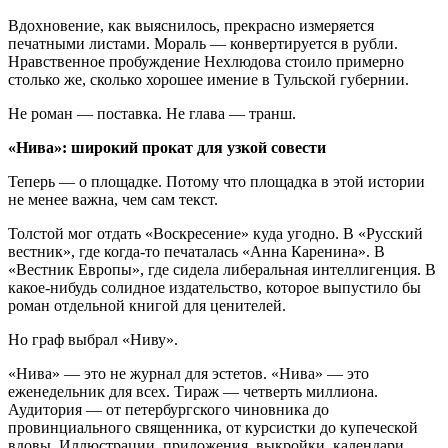
Вдохновение, как выяснилось, прекрасно измеряется
печатными листами. Мораль — конвертируется в рубли.
Нравственное пробуждение Нехлюдова стоило примерно
столько же, сколько хорошее имение в Тульской губернии.
Не роман — поставка. Не глава — транш.
«Нива»: широкий прокат для узкой совести
Теперь — о площадке. Потому что площадка в этой истории
не менее важна, чем сам текст.
Толстой мог отдать «Воскресение» куда угодно. В «Русский
вестник», где когда-то печаталась «Анна Каренина». В
«Вестник Европы», где сидела либеральная интеллигенция. В
какое-нибудь солидное издательство, которое выпустило бы
роман отдельной книгой для ценителей.
Но граф выбрал «Ниву».
«Нива» — это не журнал для эстетов. «Нива» — это
еженедельник для всех. Тираж — четверть миллиона.
Аудитория — от петербургского чиновника до
провинциального священника, от курсистки до купеческой
вдовы. Иллюстрации, приложения, выкройки, календари.