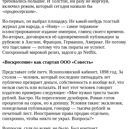
требовались большие. И Толстой, ни разу не моргнув,
включил режим, который сегодня назвали бы
«продюсерским».
Во-первых, он выбрал площадку. Не какой-нибудь толстый
журнал для народа, а «Ниву» — самое тиражное
иллюстрированное издание империи, глянец своего времени.
Во-вторых, договорился об одновременной публикации за
рубежом: в Англии, Франции, Германии, Америке. Не потому
что тщеславие — потому что так пираты не успеют.
Синхронный мировой релиз, задолго до Netflix.
«Воскресение» как стартап ООО «Совесть»
Представьте себе питч. Яснополянский кабинет, 1898 год. За
столом — человек, который последние пятнадцать лет
публично презирает деньги, собственность и вообще всё, что
нельзя съесть или вспахать. И вот этот человек говорит
издателю примерно следующее: «Мне нужно триста тысяч
рублей. Быстро. На переселение духоборов. Роман готов
процентов на сорок, но я допишу. Условия такие: эксклюзив,
понедельная публикация, гонорар — тысяча рублей за
печатный лист. Иностранные права продаю отдельно,
синхронно, чтобы никто не украл. Вопросы?»
Вопросов, судя по всему, не было. Был контракт.