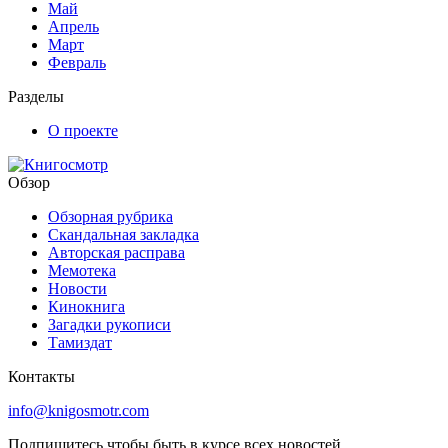
Май
Апрель
Март
Февраль
Разделы
О проекте
Обзор
Обзорная рубрика
Скандальная закладка
Авторская расправа
Мемотека
Новости
Кинокнига
Загадки рукописи
Тамиздат
Контакты
info@knigosmotr.com
Подпишитесь чтобы быть в курсе всех новостей