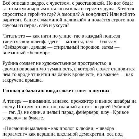
Всё описано щедро, с чувством, с расстановкой. Но вот беда:
за этим кулинарным каталогом как-то теряется душа. Хочется
спросить: а герой-то где? А эмоция? А конфликт? Или всё это
варится в банке с «маминой наливкой» и подаётся строго под
соусом из перца, слёз и уксуса?
Читать это — как идти по улице, где в каждый подъезд
тянется свой шлейф: здесь — котлеты, там — бальзам
«Звёздочка», дальше — стиральный порошок, затем —
внезапный «Беломор».
Рубина создаёт не художественное пространство, а
ароматизированную туманность, в которой сюжет становится
чем-то вроде этикетки на банке: вроде есть, но важнее — как
закручена крышка.
Гэгопад и балаган: когда сюжет тонет в шутках
А теперь — внимание, занавес, прожектор и вынос швабры на
сцену. Потому что вот он, главный артист поздней Рубиной
— гэг. Да не один, а целый парад, фейерверк, шоу «Кривое
зеркало» на бумаге.
«Писающий мальчик» как пролог к любви, «швабра-
парламент» как вершина школьной демократии, оса под