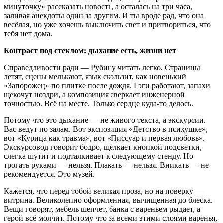
минуточку» рассказать новость, а осталась на три часа,
заливая анекдоты один за другим. И ты вроде рад, что она
весёлая, но уже хочешь выключить свет и притвориться, что
тебя нет дома.
Контраст под стеклом: дыхание есть, жизни нет
Справедливости ради — Рубину читать легко. Страницы
летят, сцены мелькают, язык скользит, как новенький
«Запорожец» по плитке после дождя. Гэги работают, запахи
щекочут ноздри, а композиция сверкает инженерной
точностью. Всё на месте. Только сердце куда-то делось.
Потому что это дыхание — не живого текста, а экскурсии.
Вас ведут по залам. Вот экспозиция «Детство в психушке»,
вот «Курица как травма», вот «Писсуар и первая любовь».
Экскурсовод говорит бодро, щёлкает кнопкой подсветки,
слегка шутит и подталкивает к следующему стенду. Но
трогать руками — нельзя. Плакать — нельзя. Вникать — не
рекомендуется. Это музей.
Кажется, что перед тобой великая проза, но на поверку —
витрина. Великолепно оформленная, вычищенная до блеска.
Вещи говорят, мебель шепчет, банка с вареньем рыдает, а
герой всё молчит. Потому что за всеми этими слоями варенья,