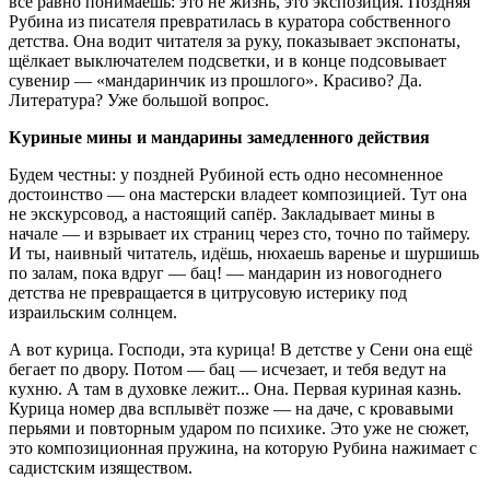
всё равно понимаешь: это не жизнь, это экспозиция. Поздняя
Рубина из писателя превратилась в куратора собственного
детства. Она водит читателя за руку, показывает экспонаты,
щёлкает выключателем подсветки, и в конце подсовывает
сувенир — «мандаринчик из прошлого». Красиво? Да.
Литература? Уже большой вопрос.
Куриные мины и мандарины замедленного действия
Будем честны: у поздней Рубиной есть одно несомненное
достоинство — она мастерски владеет композицией. Тут она
не экскурсовод, а настоящий сапёр. Закладывает мины в
начале — и взрывает их страниц через сто, точно по таймеру.
И ты, наивный читатель, идёшь, нюхаешь варенье и шуршишь
по залам, пока вдруг — бац! — мандарин из новогоднего
детства не превращается в цитрусовую истерику под
израильским солнцем.
А вот курица. Господи, эта курица! В детстве у Сени она ещё
бегает по двору. Потом — бац — исчезает, и тебя ведут на
кухню. А там в духовке лежит... Она. Первая куриная казнь.
Курица номер два всплывёт позже — на даче, с кровавыми
перьями и повторным ударом по психике. Это уже не сюжет,
это композиционная пружина, на которую Рубина нажимает с
садистским изяществом.