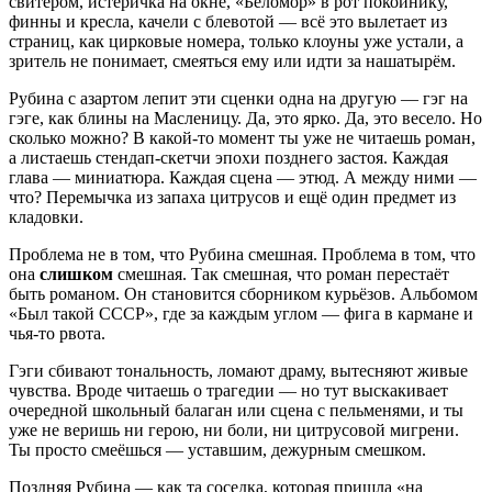
свитером, истеричка на окне, «Беломор» в рот покойнику,
финны и кресла, качели с блевотой — всё это вылетает из
страниц, как цирковые номера, только клоуны уже устали, а
зритель не понимает, смеяться ему или идти за нашатырём.
Рубина с азартом лепит эти сценки одна на другую — гэг на
гэге, как блины на Масленицу. Да, это ярко. Да, это весело. Но
сколько можно? В какой-то момент ты уже не читаешь роман,
а листаешь стендап-скетчи эпохи позднего застоя. Каждая
глава — миниатюра. Каждая сцена — этюд. А между ними —
что? Перемычка из запаха цитрусов и ещё один предмет из
кладовки.
Проблема не в том, что Рубина смешная. Проблема в том, что
она
слишком
смешная. Так смешная, что роман перестаёт
быть романом. Он становится сборником курьёзов. Альбомом
«Был такой СССР», где за каждым углом — фига в кармане и
чья-то рвота.
Гэги сбивают тональность, ломают драму, вытесняют живые
чувства. Вроде читаешь о трагедии — но тут выскакивает
очередной школьный балаган или сцена с пельменями, и ты
уже не веришь ни герою, ни боли, ни цитрусовой мигрени.
Ты просто смеёшься — уставшим, дежурным смешком.
Поздняя Рубина — как та соседка, которая пришла «на