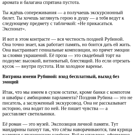
аромата и балагана спрятана пустота.
Ты ждёшь сопереживания — а получаешь экскурсионный
билет. Ты хочешь заглянуть герою в душу — а тебя ведут к
следующему предмету с табличкой: «Не прикасаться.
Экспонат».
И вот в этом контрасте — вся честность поздней Рубиной.
Она точно знает, как работает память, но боится дать ей жить.
Она выстраивает гениальные композиции, но прячет эмоции
за слоями украшений. Её проза — это свадебный торт на
подиуме: высокий, витиеватый, блестящий. Но если отрезать
кусок — внутри пустота. Или холодное варенье.
Витрина имени Рубиной: вход бесплатный, выход без
эмоций
Итак, что мы имеем в сухом остатке, кроме банки с компотом
и швабры с амбициями парламента? Поздняя Рубина — это не
писатель, а заслуженный экскурсовод. Она не рассказывает
историю, она водит по ней. Не пишет чувства — а
расставляет светильники.
Её роман — это музей. Экспозиция личной памяти. Тут
мандарины пахнут так, что слёзы наворачиваются, там курица
валяется с трагическим намёком. Всё выставлено, оформлено,