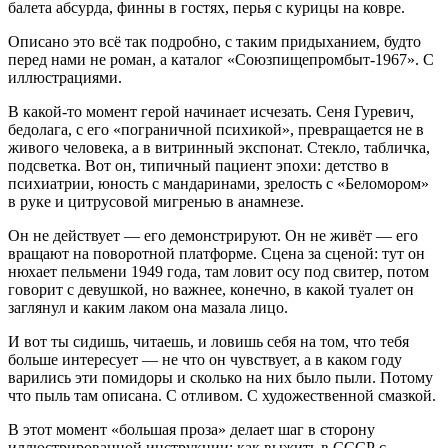
балета абсурда, финны в гостях, перья с курицы на ковре.
Описано это всё так подробно, с таким придыханием, будто
перед нами не роман, а каталог «Союзпищепромбыт-1967». С
иллюстрациями.
В какой-то момент герой начинает исчезать. Сеня Гуревич,
бедолага, с его «пограничной психикой», превращается не в
живого человека, а в витринный экспонат. Стекло, табличка,
подсветка. Вот он, типичный пациент эпохи: детство в
психиатрии, юность с мандаринами, зрелость с «Беломором»
в руке и цитрусовой мигренью в анамнезе.
Он не действует — его демонстрируют. Он не живёт — его
вращают на поворотной платформе. Сцена за сценой: тут он
нюхает пельмени 1949 года, там ловит осу под свитер, потом
говорит с девушкой, но важнее, конечно, в какой туалет он
заглянул и каким лаком она мазала лицо.
И вот ты сидишь, читаешь, и ловишь себя на том, что тебя
больше интересует — не что он чувствует, а в каком году
варились эти помидоры и сколько на них было пыли. Потому
что пыль там описана. С отливом. С художественной смазкой.
В этот момент «большая проза» делает шаг в сторону
иллюстрированной инструкции: как выжить в СССР с