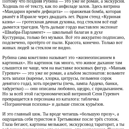
Потому что поздняя Рубина — это уже не роман, а экскурсия.
Ходишь по её тексту, как по анфиладе залов. Здесь витрина
«Мандарин времён дефицита» — оранжевая бомба, которая
рванёт в Израиле через двадцать лет. Рядом стенд «Куриная
казнь» — гротескная дачная духовка, под стеклом всё ещё
дымится трагедия. Чуть дальше гордо выставлен экспонат
«Швабра-Парламент» — школьный балаган в духе
Кустурицы, только без музыки. Всё это аккуратно подписано,
подсвечено, протёрто от пыли. Красота, конечно. Только вот
живых людей за стеклом не видно.
Рубина сама кокетливо называет это «жизнеописанием в
картинках». Но картинок так много, что живое дыхание там
слышится не чаще, чем на выставке восковых фигур. «Маньяк
Гуревич» — это уже не роман, а альбом экспонатов: возьмите
хоть запахи (варенье, хлорка, цитрусы, пельмени сорок
девятого года), хоть предметы (печь, лампа Ардеко, банки,
табуретки) — они описаны любовно, щедро, с придыханием.
Но за всей этой гастрономической витриной Сеня Гуревич
превращается в персонажа из каталога: табличка
«Пограничная психика» и дальше список курьёзов.
И это главный шок. Ты вроде читаешь «большую прозу», а
ощущаешь себя туристом в Третьяковке после трёх стопок.
Глаза бегают, картины мелькают, экскурсовод тараторит, а ты