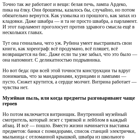
Точно так же работают и вещи: белая печь, лампа Ардеко,
пика на ёлку. Они брошены, казалось бы, случайно, но потом
обязательно вернутся. Как ухмылка из прошлого, как запах из
кладовки. Даже швабра — и та не просто швабра, а парламент.
И этот парламент проголосует против здравого смысла ещё в
нескольких главах.
Тут она гениальна, чего уж. Рубина умеет выстраивать свои
книги, как хореограф: всё продумано, всё пляшет, всё
возвращается на бис. Даже если ты уже забыл, что это было —
она напомнит. С деликатностью подрывника.
Но вот беда: при всей этой точности конструкции ты вдруг
понимаешь, что за мандаринами, курицами и лампами —
пусто. Сюжет крутится, а сердце молчит. Витрина работает —
чувства нет.
Музейная пыль, или когда предметы разговаривают чаще
героев
Но потом включается витринщик. Внутренний музейный
смотритель, который лезет с тряпкой и лейблом в каждый
абзац. И всё — пошло. Вместо жизни начинается выставка
предметов: банки с помидорами, список станций электрички,
мыльница с отломанной крышкой, швабра из школьного