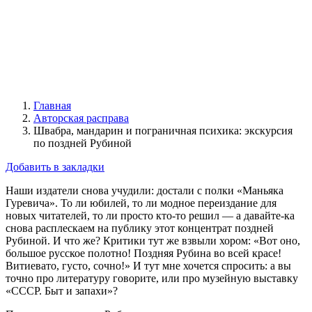
Главная
Авторская расправа
Швабра, мандарин и пограничная психика: экскурсия
по поздней Рубиной
Добавить в закладки
Наши издатели снова учудили: достали с полки «Маньяка
Гуревича». То ли юбилей, то ли модное переиздание для
новых читателей, то ли просто кто-то решил — а давайте-ка
снова расплескаем на публику этот концентрат поздней
Рубиной. И что же? Критики тут же взвыли хором: «Вот оно,
большое русское полотно! Поздняя Рубина во всей красе!
Витиевато, густо, сочно!» И тут мне хочется спросить: а вы
точно про литературу говорите, или про музейную выставку
«СССР. Быт и запахи»?