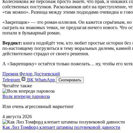
Колесникова
же
персонаж
просто
знает
,
что
прав,
и
никаких
со
собственных
поступков.
Раскольников
шёл
на
преступление,
чт
«так
можно».
Разница
между
этими
подходами
очевидна
и
гово
«Закрепщик»
— это
роман‑иллюзия.
Он
кажется
серьёзным,
но
сыграть
на
знакомых
темах,
не
предлагая
ничего
нового.
Что
ос
попали
в
бульварный
роман.
Вердикт:
книга
подойдёт
тем,
кто
любит
простые
истории
без
по‑настоящему
погрузиться
в
тему
моральных
дилемм,
камней
действительно
страдал
от
своего
решения.
А
«Закрепщику»
остаётся
только
пожелать…
ну,
чтобы
его
хотя
Премия
Федор Достоевский
Telegram
ВК
WhatsApp
Скопировать
Читайте также
Волк впереди паровоза
Или очень агрессивный маркетинг
4 августа 2026
Как Лиз Томфорд клепает штампы полувековой давности