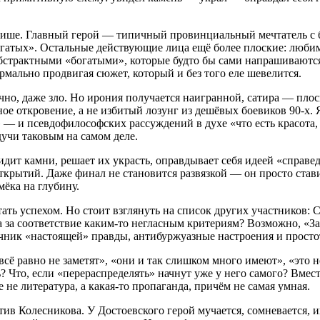
ише.
Главный
герой
— типичный
провинциальный
мечтатель
с
гатых».
Остальные
действующие
лица
ещё
более
плоские:
любим
бстрактными
«богатыми»,
которые
будто
бы
сами
напрашиваются
рмально
продвигая
сюжет,
который
и
без
того
еле
шевелится.
чно,
даже
зло.
Но
ирония
получается
наигранной,
сатира
— плос
ное
откровение,
а
не
избитый
лозунг
из
дешёвых
боевиков
90‑х.
Я
»
— и
псевдофилософских
рассуждений
в
духе
«что
есть
красота,
дучи
таковым
на
самом
деле.
идит
камни,
решает
их
украсть,
оправдывает
себя
идеей
«справед
ткрытий.
Даже
финал
не
становится
развязкой
— он
просто
став
мёка
на
глубину.
ать
успехом.
Но
стоит
взглянуть
на
список
других
участников:
С
а
за
соответствие
каким‑то
негласным
критериям?
Возможно,
«За
чник
«настоящей»
правды,
антибуржуазные
настроения
и
просто
всё
равно
не
заметят»,
«они
и
так
слишком
много
имеют»,
«это
н
?
Что,
если
«перераспределять»
начнут
уже
у
него
самого?
Вмест
е
не
литература,
а
какая‑то
пропаганда,
причём
не
самая
умная.
тив
Колесникова.
У
Достоевского
герой
мучается,
сомневается,
и