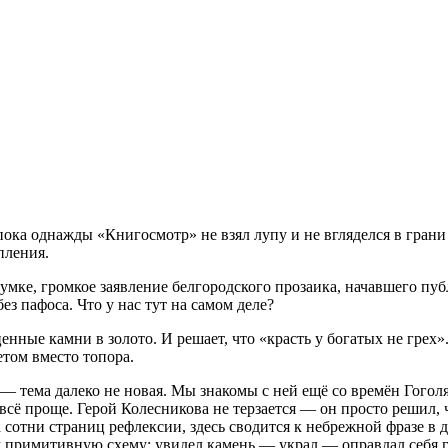
ока
однажды
«Книгосмотр»
не
взял
лупу
и
не
вгляделся
в
грани
пления.
умке,
громкое
заявление
белгородского
прозаика,
начавшего
пуб
без
пафоса.
Что
у
нас
тут
на
самом
деле?
ценные
камни
в
золото.
И
решает,
что
«красть
у
богатых
не
грех»
етом
вместо
топора.
— тема
далеко
не
новая.
Мы
знакомы
с
ней
ещё
со
времён
Гогол
всё
проще.
Герой
Колесникова
не
терзается
— он
просто
решил,
а
сотни
страниц
рефлексии,
здесь
сводится
к
небрежной
фразе
в
д
м
примитивную
схему:
увидел
камень
— украл
— оправдал
себя
г