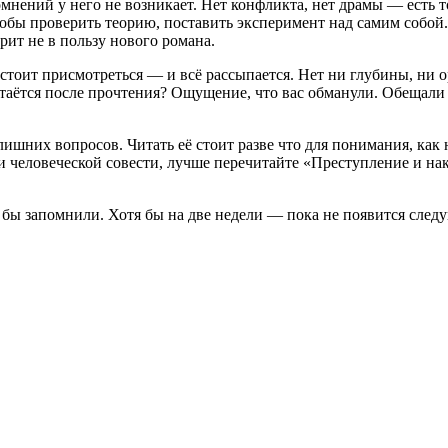
мнений
у
него
не
возникает.
Нет
конфликта,
нет
драмы
— есть
т
обы
проверить
теорию,
поставить
эксперимент
над
самим
собой.
рит
не
в
пользу
нового
романа.
стоит
присмотреться
— и
всё
рассыпается.
Нет
ни
глубины,
ни
о
таётся
после
прочтения?
Ощущение,
что
вас
обманули.
Обещали
лишних
вопросов.
Читать
её
стоит
разве
что
для
понимания,
как
и
человеческой
совести,
лучше
перечитайте
«Преступление
и
нак
бы
запомнили.
Хотя
бы
на
две
недели
— пока
не
появится
след