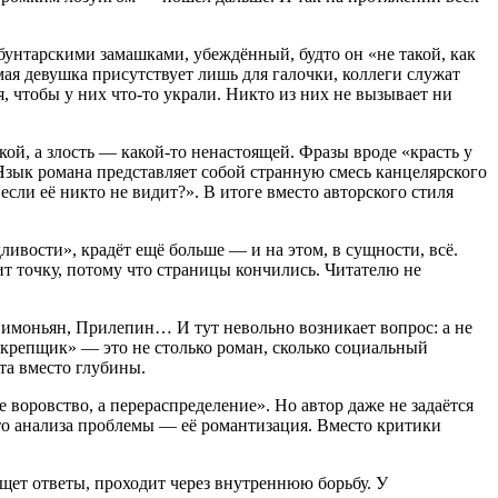
бунтарскими
замашками,
убеждённый,
будто
он
«не
такой,
как
ая
девушка
присутствует
лишь
для
галочки,
коллеги
служат
,
чтобы
у
них
что‑то
украли.
Никто
из
них
не
вызывает
ни
кой,
а
злость
— какой‑то
ненастоящей.
Фразы
вроде
«красть
у
зык
романа
представляет
собой
странную
смесь
канцелярского
если
её
никто
не
видит?».
В
итоге
вместо
авторского
стиля
ливости»,
крадёт
ещё
больше
— и
на
этом,
в
сущности,
всё.
ит
точку,
потому
что
страницы
кончились.
Читателю
не
имоньян,
Прилепин…
И
тут
невольно
возникает
вопрос:
а
не
крепщик»
— это
не
столько
роман,
сколько
социальный
та
вместо
глубины.
е
воровство,
а
перераспределение».
Но
автор
даже
не
задаётся
о
анализа
проблемы
— её
романтизация.
Вместо
критики
щет
ответы,
проходит
через
внутреннюю
борьбу.
У