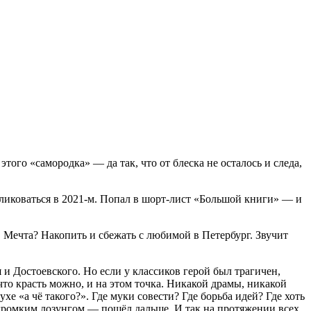
этого
«самородка»
— да
так,
что
от
блеска
не
осталось
и
следа,
ликоваться
в
2021‑м.
Попал
в
шорт‑лист
«Большой
книги»
— и
.
Мечта?
Накопить
и
сбежать
с
любимой
в
Петербург.
Звучит
я
и
Достоевского.
Но
если
у
классиков
герой
был
трагичен,
что
красть
можно,
и
на
этом
точка.
Никакой
драмы,
никакой
ухе
«а
чё
такого?».
Где
муки
совести?
Где
борьба
идей?
Где
хоть
ромким
лозунгом
— пошёл
дальше.
И
так
на
протяжении
всех