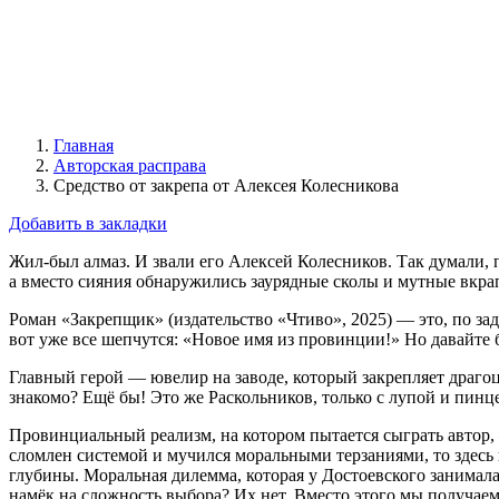
Главная
Авторская расправа
Средство от закрепа от Алексея Колесникова
Добавить в закладки
Жил‑был
алмаз.
И
звали
его
Алексей
Колесников.
Так
думали,
п
а
вместо
сияния
обнаружились
заурядные
сколы
и
мутные
вкра
Роман
«Закрепщик»
(издательство
«Чтиво»,
2025)
— это,
по
зад
вот
уже
все
шепчутся:
«Новое
имя
из
провинции!»
Но
давайте
Главный
герой
— ювелир
на
заводе,
который
закрепляет
драго
знакомо?
Ещё
бы!
Это
же
Раскольников,
только
с
лупой
и
пинц
Провинциальный
реализм,
на
котором
пытается
сыграть
автор,
сломлен
системой
и
мучился
моральными
терзаниями,
то
здесь
глубины.
Моральная
дилемма,
которая
у
Достоевского
занимал
намёк
на
сложность
выбора?
Их
нет.
Вместо
этого
мы
получае