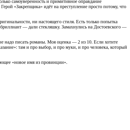
олько
самоуверенность
и
примитивное
оправдание
Герой
«Закрепщика»
идёт
на
преступление
просто
потому,
что
ригинальности,
ни
настоящего
стиля.
Есть
только
попытка
бриллиант
— дали
стекляшку.
Замахнулись
на
Достоевского
—
не
надо
писать
романы.
Моя
оценка
—
2
из
10
.
Если
хотите
азание»:
там
и
про
выбор,
и
про
муки,
и
про
человека,
который
ующее
«новое
имя
из
провинции».