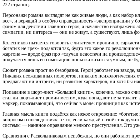
222
страниц.
Персонажи
романа
выглядят
не
как
живые
люди,
а
как
набор
кл
все»,
и
верящий
в
особую
справедливость
«экспроприации
у
бо
фоном
для
действий
главного
героя,
а
начальство
изображено
а
симпатии,
ни
интереса
— они
не
живут,
а
существуют,
лишь
фо
Колесников
пытается
говорить
с
читателем
иронично,
саркасти
богатых
не
грех»
подаются
так,
будто
это
какое‑то
революцион
жаргона
— вроде
фраз
про
«случаи
недостачи
на
производстве
получается
лишь
его
имитация:
попытка
казаться
умным,
не
бу
Сюжет
романа
прост
до
безобразия.
Герой
работает
на
заводе,
в
Никаких
неожиданных
поворотов,
никаких
психологических
о
предлагают
ни
интриги,
ни
развития
характеров,
ни
хотя
бы
на
Попадание
в
шорт‑лист
«Большой
книги»,
конечно,
можно
счит
стал
ли
шорт‑лист
премии
местом,
куда
попадают
не
за
талант,
маркер,
показывающий,
что
сейчас
в
моде:
провинция
как
исто
Главная
мысль
книги
подаётся
как
некое
откровение:
«богатые
вопросом
о
последствиях:
а
что,
если
каждый
начнёт
так
думать
системы
— наивное
оправдание
мелкого
преступления.
Это
уж
Сравнения
с
Раскольниковым
неизбежны,
но
они
работают
про