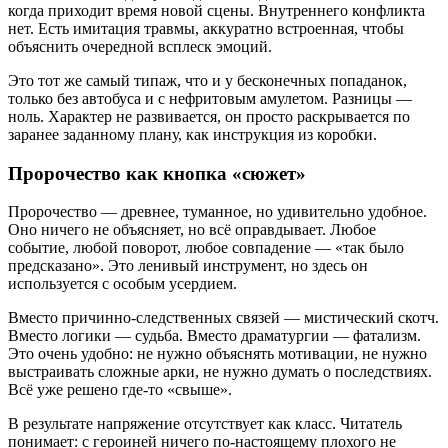
когда приходит время новой сцены. Внутреннего конфликта
нет. Есть имитация травмы, аккуратно встроенная, чтобы
объяснить очередной всплеск эмоций.
Это тот же самый типаж, что и у бесконечных попаданок,
только без автобуса и с нефритовым амулетом. Разницы —
ноль. Характер не развивается, он просто раскрывается по
заранее заданному плану, как инструкция из коробки.
Пророчество как кнопка «сюжет»
Пророчество — древнее, туманное, но удивительно удобное.
Оно ничего не объясняет, но всё оправдывает. Любое
событие, любой поворот, любое совпадение — «так было
предсказано». Это ленивый инструмент, но здесь он
используется с особым усердием.
Вместо причинно-следственных связей — мистический скотч.
Вместо логики — судьба. Вместо драматургии — фатализм.
Это очень удобно: не нужно объяснять мотивации, не нужно
выстраивать сложные арки, не нужно думать о последствиях.
Всё уже решено где-то «свыше».
В результате напряжение отсутствует как класс. Читатель
понимает: с героиней ничего по-настоящему плохого не