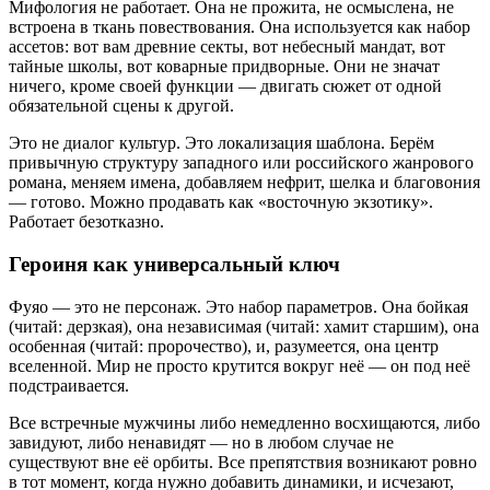
Мифология не работает. Она не прожита, не осмыслена, не
встроена в ткань повествования. Она используется как набор
ассетов: вот вам древние секты, вот небесный мандат, вот
тайные школы, вот коварные придворные. Они не значат
ничего, кроме своей функции — двигать сюжет от одной
обязательной сцены к другой.
Это не диалог культур. Это локализация шаблона. Берём
привычную структуру западного или российского жанрового
романа, меняем имена, добавляем нефрит, шелка и благовония
— готово. Можно продавать как «восточную экзотику».
Работает безотказно.
Героиня как универсальный ключ
Фуяо — это не персонаж. Это набор параметров. Она бойкая
(читай: дерзкая), она независимая (читай: хамит старшим), она
особенная (читай: пророчество), и, разумеется, она центр
вселенной. Мир не просто крутится вокруг неё — он под неё
подстраивается.
Все встречные мужчины либо немедленно восхищаются, либо
завидуют, либо ненавидят — но в любом случае не
существуют вне её орбиты. Все препятствия возникают ровно
в тот момент, когда нужно добавить динамики, и исчезают,