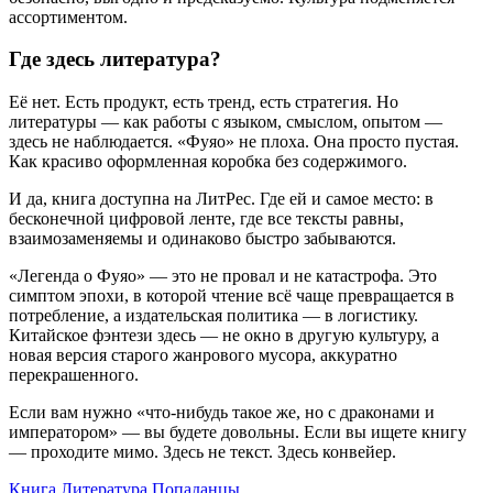
ассортиментом.
Где здесь литература?
Её нет. Есть продукт, есть тренд, есть стратегия. Но
литературы — как работы с языком, смыслом, опытом —
здесь не наблюдается. «Фуяо» не плоха. Она просто пустая.
Как красиво оформленная коробка без содержимого.
И да, книга доступна на
ЛитРес
. Где ей и самое место: в
бесконечной цифровой ленте, где все тексты равны,
взаимозаменяемы и одинаково быстро забываются.
«Легенда о Фуяо» — это не провал и не катастрофа. Это
симптом эпохи, в которой чтение всё чаще превращается в
потребление, а издательская политика — в логистику.
Китайское фэнтези здесь — не окно в другую культуру, а
новая версия старого жанрового мусора, аккуратно
перекрашенного.
Если вам нужно «что-нибудь такое же, но с драконами и
императором» — вы будете довольны. Если вы ищете книгу
— проходите мимо. Здесь не текст. Здесь конвейер.
Книга
Литература
Попаданцы