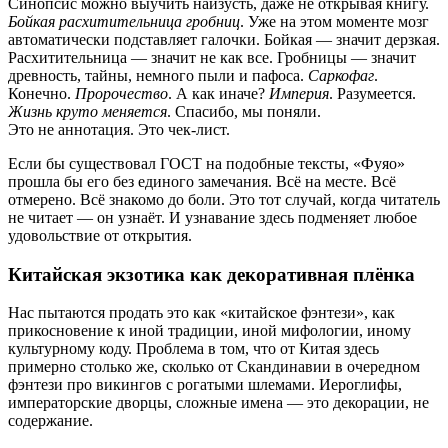
Синопсис можно выучить наизусть, даже не открывая книгу.
Бойкая расхитительница гробниц
. Уже на этом моменте мозг
автоматически подставляет галочки. Бойкая — значит дерзкая.
Расхитительница — значит не как все. Гробницы — значит
древность, тайны, немного пыли и пафоса.
Саркофаг
.
Конечно.
Пророчество
. А как иначе?
Империя
. Разумеется.
Жизнь круто меняется
. Спасибо, мы поняли.
Это не аннотация. Это чек-лист.
Если бы существовал ГОСТ на подобные тексты, «Фуяо»
прошла бы его без единого замечания. Всё на месте. Всё
отмерено. Всё знакомо до боли. Это тот случай, когда читатель
не читает — он узнаёт. И узнавание здесь подменяет любое
удовольствие от открытия.
Китайская экзотика как декоративная плёнка
Нас пытаются продать это как «китайское фэнтези», как
прикосновение к иной традиции, иной мифологии, иному
культурному коду. Проблема в том, что от Китая здесь
примерно столько же, сколько от Скандинавии в очередном
фэнтези про викингов с рогатыми шлемами. Иероглифы,
императорские дворцы, сложные имена — это декорации, не
содержание.