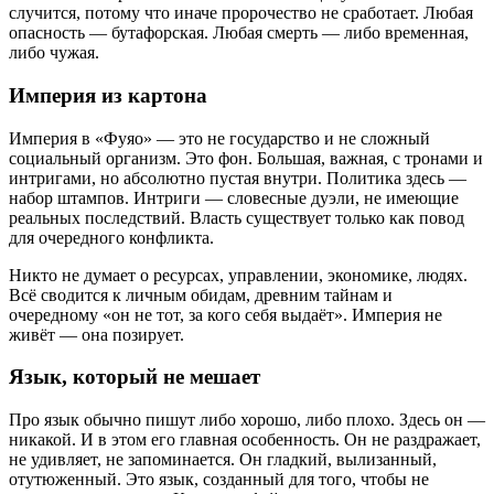
случится, потому что иначе пророчество не сработает. Любая
опасность — бутафорская. Любая смерть — либо временная,
либо чужая.
Империя из картона
Империя в «Фуяо» — это не государство и не сложный
социальный организм. Это фон. Большая, важная, с тронами и
интригами, но абсолютно пустая внутри. Политика здесь —
набор штампов. Интриги — словесные дуэли, не имеющие
реальных последствий. Власть существует только как повод
для очередного конфликта.
Никто не думает о ресурсах, управлении, экономике, людях.
Всё сводится к личным обидам, древним тайнам и
очередному «он не тот, за кого себя выдаёт». Империя не
живёт — она позирует.
Язык, который не мешает
Про язык обычно пишут либо хорошо, либо плохо. Здесь он —
никакой. И в этом его главная особенность. Он не раздражает,
не удивляет, не запоминается. Он гладкий, вылизанный,
отутюженный. Это язык, созданный для того, чтобы не