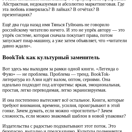
Абстрактная, недоказуемая и абсолютно маркетинговая. Где
эта любовь измерялась? В лайках? В отчётах? В
презентациях?
Ещё два года назад имя Тянься Гуйюань не говорило
российскому читателю ничего. И это не упрёк автору — это
упрёк системе, которая сначала покупает права, потом
запускает пиар-машину, а уже затем объявляет, что «читатели
давно ждали».
BookTok как культурный заменитель
Вот здесь мы выходим за рамки одной книги. «Легенда о
Фуяо» — не проблема. Проблема — тренд. BookTok-
литература из Азии идёт валом, оптом, сериями. Она
идеально подходит под алгоритмы: яркая, эмоциональная,
простая, легко переводимая, легко экранизируемая.
И она постепенно вытесняет всё остальное. Книги, которые
требуют внимания, времени, усилия, проигрывают в этой
гонке. Зачем думать, если можно «проглотить»? Зачем
сложность, если можно знакомый шаблон в новой упаковке?
Издательства с радостью подхватывают этот поток. Это
безопасно, выгодно и предсказуемо. Культура подменяется