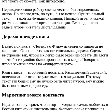
отвлекать от сюжета. Как интерфейс.
Переводчик свою работу сделал честно, без откровенных
ляпов. Но переводить, по сути, было нечего. Оригинальный
текст — такой же функциональный. Никакой игры, никакой
ритмики, никакой авторской интонации. Всё подчинено
задаче: чтобы читатель листал дальше.
Дорама прежде книги
Важно понимать: «Легенда о Фуяо» изначально пишется не
как книга. Она пишется как потенциальная дорама. Сцены
выстроены так, чтобы их легко было экранизировать. Диалоги
— чтобы их удобно было произносить в кадре. Повороты —
чтобы заканчиваться на «клиффхэнгерах».
Книга здесь — вторичный носитель. Расширенный сценарий,
новеллизация того, что уже мыслится визуально. Поэтому
текст так беден: ему не нужно быть литературой, ему нужно
быть понятным продюсеру.
Маркетинг вместо контекста
Издательство уверяет, что автор — «одна из самых любимых в
России китайских писательниц». Формулировка прекрасная.