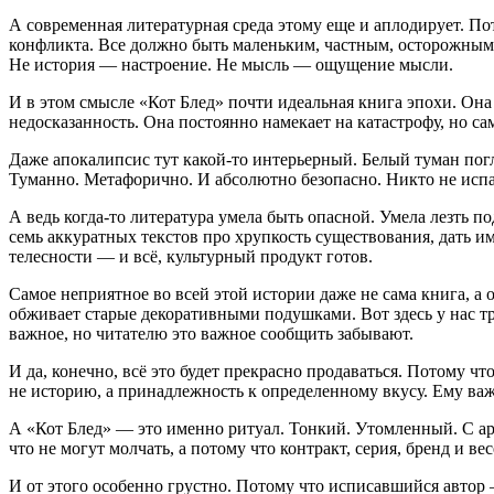
А современная литературная среда этому еще и аплодирует. По
конфликта. Все должно быть маленьким, частным, осторожным,
Не история — настроение. Не мысль — ощущение мысли.
И в этом смысле «Кот Блед» почти идеальная книга эпохи. Она
недосказанность. Она постоянно намекает на катастрофу, но са
Даже апокалипсис тут какой-то интерьерный. Белый туман погл
Туманно. Метафорично. И абсолютно безопасно. Никто не исп
А ведь когда-то литература умела быть опасной. Умела лезть п
семь аккуратных текстов про хрупкость существования, дать и
телесности — и всё, культурный продукт готов.
Самое неприятное во всей этой истории даже не сама книга, а
обживает старые декоративными подушками. Вот здесь у нас тре
важное, но читателю это важное сообщить забывают.
И да, конечно, всё это будет прекрасно продаваться. Потому ч
не историю, а принадлежность к определенному вкусу. Ему важ
А «Кот Блед» — это именно ритуал. Тонкий. Утомленный. С аро
что не могут молчать, а потому что контракт, серия, бренд и ве
И от этого особенно грустно. Потому что исписавшийся автор