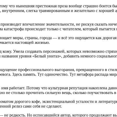
тому что нынешняя престижная проза вообще страшно боится быт
 внутренним, слегка травмированным и желательно с хорошей а
 производит впечатление значительности, не рискуя сказать нич
ма катастрофа происходит только с читателем, который пытается 
ощает миры, страны, города — и всё это ощущается как дорогая
ачкается настоящей жизнью.
од кожу. Умела создавать персонажей, которых невозможно стрях
м названия уровня «Белый унитаз», добавить немного социальног
 ощущение профессионального выгорания, превращенного в стиль
вога. Здесь память. Тут одиночество. Тут метафора распада мир
то имя работает. Потому что культурная репутация накоплена да
но не столько прочитать сильную вещь, сколько поучаствовать 
матом дорогого кофе, экзистенциальной усталости и литературн
сенний релиз сами себя не сделают.
 — не редкость. Но исписавшийся автор, которого продолжают в