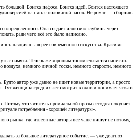
ь большой. Боится пафоса. Боится идей. Боится настоящего
удиоверсией на пять с половиной часов.
Не роман — сборник.
его определенного. Она создает иллюзию глубины через
понять, ради чего всё это было написано.
 инсталляция в галерее современного искусства.
Красиво.
нуть с памяти. Теперь же хорошим тоном считается написать
о воздуха, немного личной тоски, немного старости, немного
. Будто автор уже давно не ищет новые территории, а просто
а. Тут женщина средних лет смотрит в окно и понимает что-то
вно. Потому что читатель премиальной прозы сегодня покупает
в ритуале потребления «хорошей литературы».
ого рынка, где известные авторы все чаще пишут не потому,
ыдавать за большое литературное событие, — уже диагноз