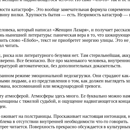
мости катастроф».
Это вообще замечательная формула современн
вину вилки. Хрупкость бытия — есть. Незримость катастроф — 
человека, который написал «Женщин Лазаря», и получает расска
знь нынешней литературы: паническая вера в то, что шокирующее
авить слово «Ебобо», текст не приобретет энергию улицы. Это не
ал читать.
 риска или литературного безумия нет. Там стерильнейшая, акк
выверено. Все безопасно. Все про маленького человека, внутрен
итературой автоматически, без дополнительных доказательств.
транном режиме эмоциональной недозагрузки. Они страдают как
выми людьми, а из представления о том, как должен выглядеть 
умана, воспоминаний или международной тревоги.
ту атмосферой. Атмосферы здесь много. Ее буквально можно нама
 женщины с тяжелой судьбой, и ощущение надвигающегося конца
еи.
г оживает на полстраницы. Проскакивает настоящая интонация, н
блема в отсутствии внутренней необходимости что-то говорить.
трее читается. Поверхность прекрасно обсуждается в культурных