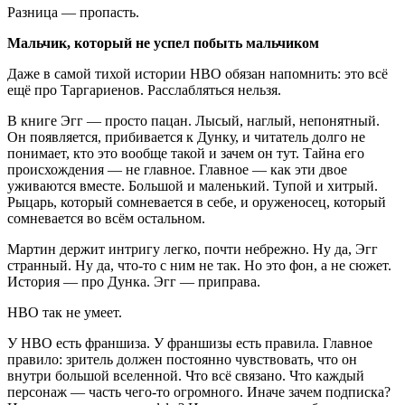
Разница — пропасть.
Мальчик, который не успел побыть мальчиком
Даже в самой тихой истории HBO обязан напомнить: это всё
ещё про Таргариенов. Расслабляться нельзя.
В книге Эгг — просто пацан. Лысый, наглый, непонятный.
Он появляется, прибивается к Дунку, и читатель долго не
понимает, кто это вообще такой и зачем он тут. Тайна его
происхождения — не главное. Главное — как эти двое
уживаются вместе. Большой и маленький. Тупой и хитрый.
Рыцарь, который сомневается в себе, и оруженосец, который
сомневается во всём остальном.
Мартин держит интригу легко, почти небрежно. Ну да, Эгг
странный. Ну да, что-то с ним не так. Но это фон, а не сюжет.
История — про Дунка. Эгг — приправа.
HBO так не умеет.
У HBO есть франшиза. У франшизы есть правила. Главное
правило: зритель должен постоянно чувствовать, что он
внутри большой вселенной. Что всё связано. Что каждый
персонаж — часть чего-то огромного. Иначе зачем подписка?