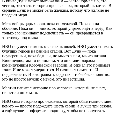
В книге Дунк может быть жалким — и это нормально, это
честно, это часть истории про человека, который пытается. В
сериале Дунк не может быть жалким, потому что жалкие не
продают мерч.
Межевой рыцарь хорош, пока он межевой. Пока он на
обочине. Пока он — никто, который упрямо идёт вперёд. Как
только его начинают подсвечивать — он превращается в
заготовку под плакат.
HBO не умеет снимать маленьких людей. HBO умеет снимать
будущих героев на ранней стадии. Вот Дунк — пока
неуверенный, пока бедный, но мы-то знаем, мы-то читали
Википедию, мы-то понимаем, что он станет лордом-
командующим Королевской гвардии. И сериал это понимает
тоже. И не может удержаться. И начинает намекать. И
подсвечивать. И выстраивать кадр так, чтобы было понятно:
это не просто мужик с мечом, это инвестиция.
Мартин написал историю про человека, который не знает,
станет ли он кем-то.
HBO снял историю про человека, который обязательно станет
кем-то — просто подождите шесть серий, а лучше три сезона,
а ещё лучше — оформите подписку, чтобы не пропустить.