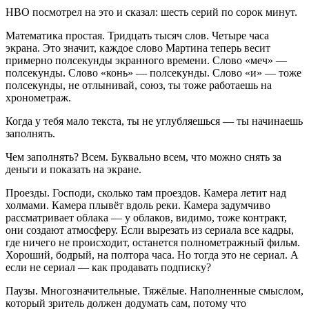
HBO посмотрел на это и сказал: шесть серий по сорок минут.
Математика простая. Тридцать тысяч слов. Четыре часа
экрана. Это значит, каждое слово Мартина теперь весит
примерно полсекунды экранного времени. Слово «меч» —
полсекунды. Слово «конь» — полсекунды. Слово «и» — тоже
полсекунды, не отлынивай, союз, ты тоже работаешь на
хронометраж.
Когда у тебя мало текста, ты не углубляешься — ты начинаешь
заполнять.
Чем заполнять? Всем. Буквально всем, что можно снять за
деньги и показать на экране.
Проезды. Господи, сколько там проездов. Камера летит над
холмами. Камера плывёт вдоль реки. Камера задумчиво
рассматривает облака — у облаков, видимо, тоже контракт,
они создают атмосферу. Если вырезать из сериала все кадры,
где ничего не происходит, останется полнометражный фильм.
Хороший, бодрый, на полтора часа. Но тогда это не сериал. А
если не сериал — как продавать подписку?
Паузы. Многозначительные. Тяжёлые. Наполненные смыслом,
который зритель должен додумать сам, потому что