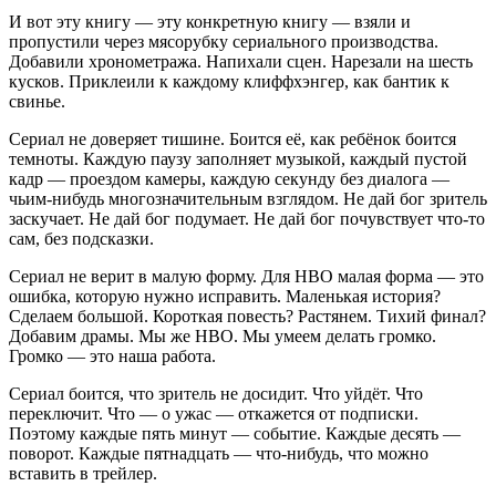
И вот эту книгу — эту конкретную книгу — взяли и
пропустили через мясорубку сериального производства.
Добавили хронометража. Напихали сцен. Нарезали на шесть
кусков. Приклеили к каждому клиффхэнгер, как бантик к
свинье.
Сериал не доверяет тишине. Боится её, как ребёнок боится
темноты. Каждую паузу заполняет музыкой, каждый пустой
кадр — проездом камеры, каждую секунду без диалога —
чьим-нибудь многозначительным взглядом. Не дай бог зритель
заскучает. Не дай бог подумает. Не дай бог почувствует что-то
сам, без подсказки.
Сериал не верит в малую форму. Для HBO малая форма — это
ошибка, которую нужно исправить. Маленькая история?
Сделаем большой. Короткая повесть? Растянем. Тихий финал?
Добавим драмы. Мы же HBO. Мы умеем делать громко.
Громко — это наша работа.
Сериал боится, что зритель не досидит. Что уйдёт. Что
переключит. Что — о ужас — откажется от подписки.
Поэтому каждые пять минут — событие. Каждые десять —
поворот. Каждые пятнадцать — что-нибудь, что можно
вставить в трейлер.