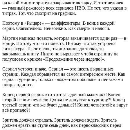
на какой минуте зрители закрывают вкладку. И этот человек
— главный режиссёр всех сериалов HBO. Не тот, что указан в
титрах. Тот, что смотрит на графики.
Поэтому в «Рыцаре» — клиффхэнгеры. В конце каждой
серии. Обязательно. Неизбежно. Как смерть и налоги.
Мартин написал повесть, которая заканчивается один раз — в
конце. Потому что это повесть. Потому что так устроена
литература. Ты читаешь, ты доходишь до точки, ты
закрываешь книгу. Никто не вырывает у тебя страницу на
полуслове с криком «Продолжение через неделю!».
Сериал устроен иначе. Сериал — это шесть вырванных
страниц. Каждая обрывается на самом интересном месте. Как
сериал турецкий, только с бюджетом побольше и пейзажами
поирландистее.
Конец первой серии: кто этот загадочный мальчик?! Конец
второй серии: неужели Дунка не допустят к турниру?! Конец
третьей серии: что же будет дальше?! Конец четвёртой: а вдруг
всё пропало?!
Зритель должен страдать. Зритель должен ждать. Зритель
должен ёрзать на стуле семь дней, как первоклассник перед