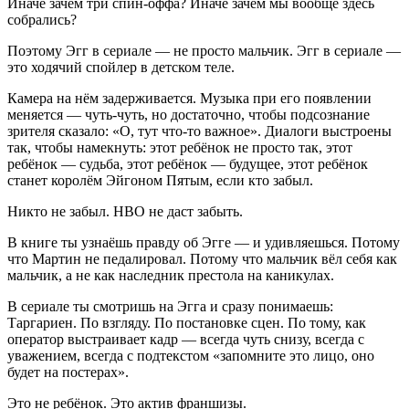
Иначе зачем три спин-оффа? Иначе зачем мы вообще здесь
собрались?
Поэтому Эгг в сериале — не просто мальчик. Эгг в сериале —
это ходячий спойлер в детском теле.
Камера на нём задерживается. Музыка при его появлении
меняется — чуть-чуть, но достаточно, чтобы подсознание
зрителя сказало: «О, тут что-то важное». Диалоги выстроены
так, чтобы намекнуть: этот ребёнок не просто так, этот
ребёнок — судьба, этот ребёнок — будущее, этот ребёнок
станет королём Эйгоном Пятым, если кто забыл.
Никто не забыл. HBO не даст забыть.
В книге ты узнаёшь правду об Эгге — и удивляешься. Потому
что Мартин не педалировал. Потому что мальчик вёл себя как
мальчик, а не как наследник престола на каникулах.
В сериале ты смотришь на Эгга и сразу понимаешь:
Таргариен. По взгляду. По постановке сцен. По тому, как
оператор выстраивает кадр — всегда чуть снизу, всегда с
уважением, всегда с подтекстом «запомните это лицо, оно
будет на постерах».
Это не ребёнок. Это актив франшизы.