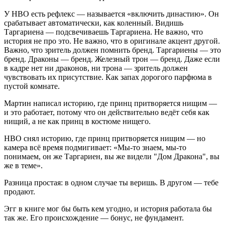
У HBO есть рефлекс — называется «включить династию». Он
срабатывает автоматически, как коленный. Видишь
Таргариена — подсвечиваешь Таргариена. Не важно, что
история не про это. Не важно, что в оригинале акцент другой.
Важно, что зритель должен помнить бренд. Таргариены — это
бренд. Драконы — бренд. Железный трон — бренд. Даже если
в кадре нет ни драконов, ни трона — зритель должен
чувствовать их присутствие. Как запах дорогого парфюма в
пустой комнате.
Мартин написал историю, где принц притворяется нищим —
и это работает, потому что он действительно ведёт себя как
нищий, а не как принц в костюме нищего.
HBO снял историю, где принц притворяется нищим — но
камера всё время подмигивает: «Мы-то знаем, мы-то
понимаем, он же Таргариен, вы же видели "Дом Дракона", вы
же в теме».
Разница простая: в одном случае ты веришь. В другом — тебе
продают.
Эгг в книге мог бы быть кем угодно, и история работала бы
так же. Его происхождение — бонус, не фундамент.