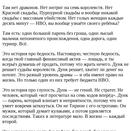
Там нет драконов. Нет интриг на семь королевств. Нет
Красной свадьбы, Пурпурной свадьбы и вообще никакой
свадьбы с массовым убийством. Нет голых женщин каждые
десять минут — HBO, вы вообще узнаёте своего ребёнка?
Там есть: один большой парень без гроша, один лысый
мальчик непонятного происхождения, одна дорога, один
турнир. Всё.
Это история про бедность. Настоящую, честную бедность,
когда твой главный финансовый актив — лошадь, и ты
всерьёз думаешь её продать, потому что жрать нечего. Дунк не
решает судьбы королевств. Дунк решает, хватит ли денег на
ночлег. Это разный уровень драмы — и оба имеют право на
жизнь. Но только один из них требует бюджета HBO.
Это история про глупость. Дунк — не гений. Не стратег. Не
человек, который «всё просчитал на семь ходов вперёд». Дунк
— парень, который влипает в неприятности, потому что не
умеет вовремя заткнуться. Он не Тирион с его остротами. Он
мужик, который думает кулаками, а потом удивляется
последствиям. Таких в литературе мало. В жизни — каждый
второй.