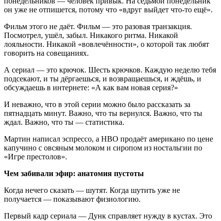
понедельников — человек привык. На седьмой понедельник
он уже не отпишется, потому что «вдруг выйдет что-то ещё».
Фильм этого не даёт. Фильм — это разовая транзакция.
Посмотрел, ушёл, забыл. Никакого ритма. Никакой
лояльности. Никакой «вовлечённости», о которой так любят
говорить на совещаниях.
А сериал — это крючок. Шесть крючков. Каждую неделю тебя
подсекают, и ты дёргаешься, и возвращаешься, и ждёшь, и
обсуждаешь в интернете: «А как вам новая серия?»
И неважно, что в этой серии можно было рассказать за
пятнадцать минут. Важно, что ты вернулся. Важно, что ты
ждал. Важно, что ты — статистика.
Мартин написал эспрессо, а HBO продаёт американо по цене
капучино с овсяным молоком и сиропом из ностальгии по
«Игре престолов».
Чем забивали эфир: анатомия пустоты
Когда нечего сказать — шутят. Когда шутить уже не
получается — показывают физиологию.
Первый кадр сериала — Дунк справляет нужду в кустах. Это