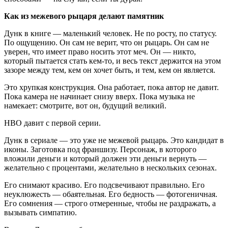
Как из межевого рыцаря делают памятник
Дунк в книге — маленький человек. Не по росту, по статусу.
По ощущению. Он сам не верит, что он рыцарь. Он сам не
уверен, что имеет право носить этот меч. Он — никто,
который пытается стать кем-то, и весь текст держится на этом
зазоре между тем, кем он хочет быть, и тем, кем он является.
Это хрупкая конструкция. Она работает, пока автор не давит.
Пока камера не начинает снизу вверх. Пока музыка не
намекает: смотрите, вот он, будущий великий.
HBO давит с первой серии.
Дунк в сериале — это уже не межевой рыцарь. Это кандидат в
иконы. Заготовка под франшизу. Персонаж, в которого
вложили деньги и который должен эти деньги вернуть —
желательно с процентами, желательно в нескольких сезонах.
Его снимают красиво. Его подсвечивают правильно. Его
неуклюжесть — обаятельная. Его бедность — фотогеничная.
Его сомнения — строго отмеренные, чтобы не раздражать, а
вызывать симпатию.