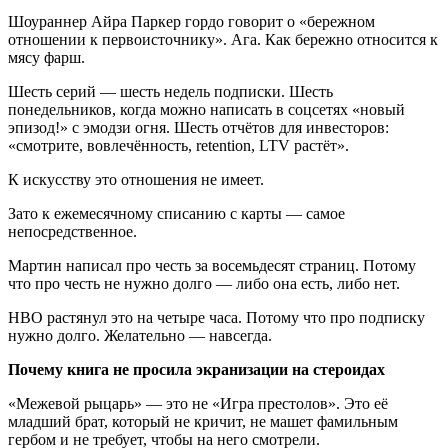
Шоураннер Айра Паркер гордо говорит о «бережном
отношении к первоисточнику». Ага. Как бережно относится к
мясу фарш.
Шесть серий — шесть недель подписки. Шесть
понедельников, когда можно написать в соцсетях «новый
эпизод!» с эмодзи огня. Шесть отчётов для инвесторов:
«смотрите, вовлечённость, retention, LTV растёт».
К искусству это отношения не имеет.
Зато к ежемесячному списанию с карты — самое
непосредственное.
Мартин написал про честь за восемьдесят страниц. Потому
что про честь не нужно долго — либо она есть, либо нет.
HBO растянул это на четыре часа. Потому что про подписку
нужно долго. Желательно — навсегда.
Почему книга не просила экранизации на стероидах
«Межевой рыцарь» — это не «Игра престолов». Это её
младший брат, который не кричит, не машет фамильным
гербом и не требует, чтобы на него смотрели.