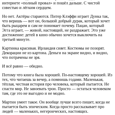
интернете «полный провал» и пошёл дальше. С чистой
совестью и лёгким сердцем.
Но нет. Актёры стараются. Питер Клэффи играет Дунка так,
что веришь — вот он, большой добрый дурак, который хочет
быть рыцарем и сам не понимает почему. Пацан, который
Эгга играет, — живой, настоящий, не раздражает. Это уже
достижение: детей в кино обычно хочется выключить на
третьей минуте.
Картинка красивая. Ирландия сияет. Костюмы не позорят.
Декорации не из картона. Деньги на экране видно, и видно,
что потрачены не зря.
И всё равно — обидно.
Потому что книга была хорошей. По-настоящему хорошей. Из
тех, что читаешь за вечер, а помнишь годами. Маленькая,
тёплая, честная история про человека, который пытается. Не
спасти мир. Не завоевать трон. Просто — остаться человеком
там, где это не выгодно и не модно.
Мартин умеет такое. Он вообще лучше всего пишет, когда не
пытается быть эпическим. Когда просто рассказывает про
людей — маленьких, негероических, настоящих.