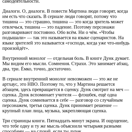
самодеятельности.
Диалоги. О, диалоги. В повести Мартина люди говорят, когда
им есть что сказать. В сериале люди говорят, потому что
тишина — это страшно, тишина — это когда зритель может
отвлечься, тишина — это падение. Поэтому персонажи
разговаривают постоянно. Обо всём. Ни о чём. «Чтобы
подышали» — так это называется на языке сценаристов. На
языке зрителей это называется «господи, когда уже что-нибудь
произойдёт».
Внутренний монолог — отдельная боль. В книге Дунк думает.
Мы видим его мысли. Сомнения. Страхи. Это занимает абзац,
два, три. Ёмко, точно, достаточно.
В сериале внутренний монолог невозможен — это же не
артхаус, это HBO. Поэтому то, что у Мартина решается
абзацем, здесь превращается в сценку. Дунк смотрит на меч —
сценка. Дунк вспоминает учителя — флэшбек, ещё одна
сценка. Дунк сомневается в себе — разговор со случайным
персонажем, третья сценка. Дунк принимает решение —
крупный план лица, музыка, закрепляющая сценка.
Три страницы книги. Пятнадцать минут экрана. И ощущение,
что тебе одну и ту же мысль объяснили четырьмя разными
способами — на случай, если ты дурак.