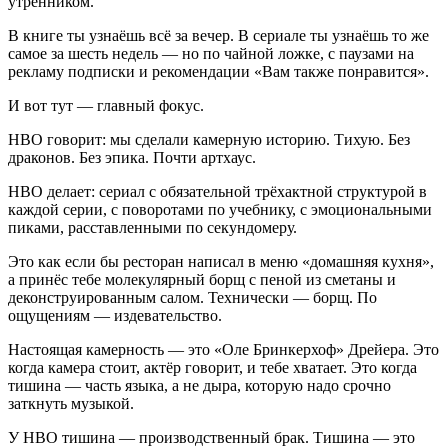
утренником.
В книге ты узнаёшь всё за вечер. В сериале ты узнаёшь то же
самое за шесть недель — но по чайной ложке, с паузами на
рекламу подписки и рекомендации «Вам также понравится».
И вот тут — главный фокус.
HBO говорит: мы сделали камерную историю. Тихую. Без
драконов. Без эпика. Почти артхаус.
HBO делает: сериал с обязательной трёхактной структурой в
каждой серии, с поворотами по учебнику, с эмоциональными
пиками, расставленными по секундомеру.
Это как если бы ресторан написал в меню «домашняя кухня»,
а принёс тебе молекулярный борщ с пеной из сметаны и
деконструированным салом. Технически — борщ. По
ощущениям — издевательство.
Настоящая камерность — это «Оле Бринкерхоф» Дрейера. Это
когда камера стоит, актёр говорит, и тебе хватает. Это когда
тишина — часть языка, а не дыра, которую надо срочно
заткнуть музыкой.
У HBO тишина — производственный брак. Тишина — это