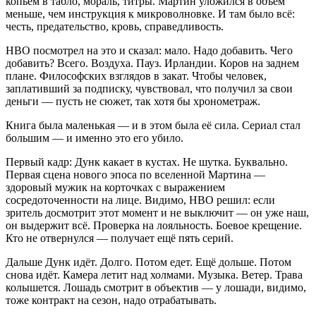
копьём в табло, мораль, титры. Мартин уложился в объём
меньше, чем инструкция к микроволновке. И там было всё:
честь, предательство, кровь, справедливость.
HBO посмотрел на это и сказал: мало. Надо добавить. Чего
добавить? Всего. Воздуха. Пауз. Ирландии. Коров на заднем
плане. Философских взглядов в закат. Чтобы человек,
заплативший за подписку, чувствовал, что получил за свои
деньги — пусть не сюжет, так хотя бы хронометраж.
Книга была маленькая — и в этом была её сила. Сериал стал
большим — и именно это его убило.
Первый кадр: Дунк какает в кустах. Не шутка. Буквально.
Первая сцена нового эпоса по вселенной Мартина —
здоровый мужик на корточках с выражением
сосредоточенности на лице. Видимо, HBO решил: если
зритель досмотрит этот момент и не выключит — он уже наш,
он выдержит всё. Проверка на лояльность. Боевое крещение.
Кто не отвернулся — получает ещё пять серий.
Дальше Дунк идёт. Долго. Потом едет. Ещё дольше. Потом
снова идёт. Камера летит над холмами. Музыка. Ветер. Трава
колышется. Лошадь смотрит в объектив — у лошади, видимо,
тоже контракт на сезон, надо отрабатывать.