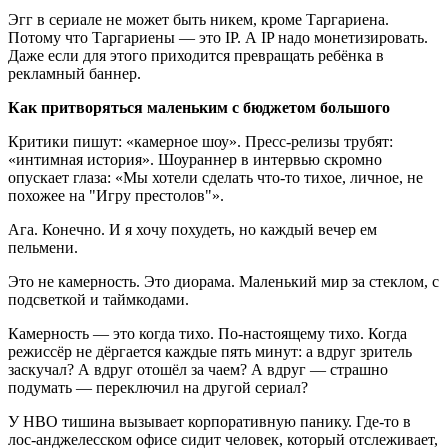
Эгг в сериале не может быть никем, кроме Таргариена.
Потому что Таргариены — это IP. А IP надо монетизировать.
Даже если для этого приходится превращать ребёнка в
рекламный баннер.
Как притворяться маленьким с бюджетом большого
Критики пишут: «камерное шоу». Пресс-релизы трубят:
«интимная история». Шоураннер в интервью скромно
опускает глаза: «Мы хотели сделать что-то тихое, личное, не
похожее на "Игру престолов"».
Ага. Конечно. И я хочу похудеть, но каждый вечер ем
пельмени.
Это не камерность. Это диорама. Маленький мир за стеклом, с
подсветкой и таймкодами.
Камерность — это когда тихо. По-настоящему тихо. Когда
режиссёр не дёргается каждые пять минут: а вдруг зритель
заскучал? А вдруг отошёл за чаем? А вдруг — страшно
подумать — переключил на другой сериал?
У HBO тишина вызывает корпоративную панику. Где-то в
лос-анджелесском офисе сидит человек, который отслеживает,