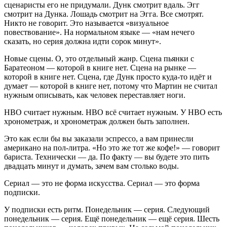
сценаристы его не придумали. Дунк смотрит вдаль. Эгг
смотрит на Дунка. Лошадь смотрит на Эгга. Все смотрят.
Никто не говорит. Это называется «визуальное
повествование». На нормальном языке — «нам нечего
сказать, но серия должна идти сорок минут».
Новые сцены. О, это отдельный жанр. Сцена пьянки с
Баратеоном — которой в книге нет. Сцена на рынке —
которой в книге нет. Сцена, где Дунк просто куда-то идёт и
думает — которой в книге нет, потому что Мартин не считал
нужным описывать, как человек переставляет ноги.
HBO считает нужным. HBO всё считает нужным. У HBO есть
хронометраж, и хронометраж должен быть заполнен.
Это как если бы вы заказали эспрессо, а вам принесли
американо на пол-литра. «Но это же тот же кофе!» — говорит
бариста. Технически — да. По факту — вы будете это пить
двадцать минут и думать, зачем вам столько воды.
Сериал — это не форма искусства. Сериал — это форма
подписки.
У подписки есть ритм. Понедельник — серия. Следующий
понедельник — серия. Ещё понедельник — ещё серия. Шесть