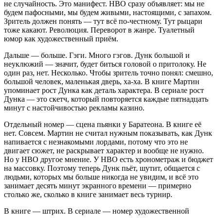
не случайность. Это манифест. HBO сразу объявляет: мы не
будем пафосными, мы будем живыми, настоящими, с запахом.
Зритель должен понять — тут всё по-честному. Тут рыцари
тоже какают. Революция. Переворот в жанре. Туалетный
юмор как художественный приём.
Дальше — больше. Гэги. Много гэгов. Дунк большой и
неуклюжий — значит, будет биться головой о притолоку. Не
один раз, нет. Несколько. Чтобы зритель точно понял: смешно,
большой человек, маленькая дверь, ха-ха. В книге Мартин
упоминает рост Дунка как деталь характера. В сериале рост
Дунка — это скетч, который повторяется каждые пятнадцать
минут с настойчивостью рекламы казино.
Отдельный номер — сцена пьянки у Баратеона. В книге её
нет. Совсем. Мартин не считал нужным показывать, как Дунк
напивается с незнакомыми лордами, потому что это не
двигает сюжет, не раскрывает характер и вообще не нужно.
Но у HBO другое мнение. У HBO есть хронометраж и бюджет
на массовку. Поэтому теперь Дунк пьёт, шутит, общается с
людьми, которых мы больше никогда не увидим, и всё это
занимает десять минут экранного времени — примерно
столько же, сколько в книге занимает весь турнир.
В книге — штрих. В сериале — номер художественной