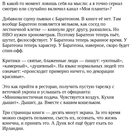
В какой-то момент ловишь себя на мысли: а я точно сериал
смотрю или случайно включил канал «Моя планета»?
Добавили сцену пьянки с Баратеоном. В книге её нет. Там
вообще Баратеон появляется мельком, как сосед по
лестничной клетке — кивнули друг другу, разошлись. Но
HBO нужен хронометраж. Поэтому Баратеон теперь пьёт,
шутит, философствует. У Баратеона теперь экранное время. У
Баратеона теперь характер. У Баратеона, наверное, скоро будет
спин-офф.
Критики — святые, блаженные люди — пишут: «уютный»,
«камерный», «душевный». На языке нормальных людей это
означает: «происходит примерно ничего, но декорации
красивые».
Это как прийти в ресторан, получить пустую тарелку с
веточкой укропа и услышать от официанта:
«Минималистичная подача. Чувствуется воздух. Кухня
дышит». Дышит, да. Вместе с вашим кошельком.
Три страницы книги — десять минут экрана. За это время
можно сварить пельмени, съесть их, осознать, что жизнь
конечна, и принять это. А Дунк всё ещё будет ехать по
Ирландии.