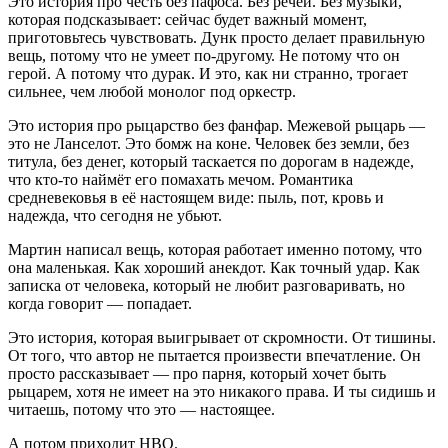
Это история про честь без пафоса. Без речей. Без музыки,
которая подсказывает: сейчас будет важный момент,
приготовьтесь чувствовать. Дунк просто делает правильную
вещь, потому что не умеет по-другому. Не потому что он
герой. А потому что дурак. И это, как ни странно, трогает
сильнее, чем любой монолог под оркестр.
Это история про рыцарство без фанфар. Межевой рыцарь —
это не Ланселот. Это бомж на коне. Человек без земли, без
титула, без денег, который таскается по дорогам в надежде,
что кто-то наймёт его помахать мечом. Романтика
средневековья в её настоящем виде: пыль, пот, кровь и
надежда, что сегодня не убьют.
Мартин написал вещь, которая работает именно потому, что
она маленькая. Как хороший анекдот. Как точный удар. Как
записка от человека, который не любит разговаривать, но
когда говорит — попадает.
Это история, которая выигрывает от скромности. От тишины.
От того, что автор не пытается произвести впечатление. Он
просто рассказывает — про парня, который хочет быть
рыцарем, хотя не имеет на это никакого права. И ты сидишь и
читаешь, потому что это — настоящее.
А потом приходит HBO.